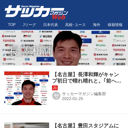
TOP
Jリーグ
日本代表
高校･ユース
海外
移籍情報
長澤和輝
【名古屋】長澤和輝がキャン
プ初日で晴れ晴れと。｢前へ前
への意識をみんなで持たなけ
れば｣
サッカーマガジン編集部
サ
【名古屋】豊田スタジアムに