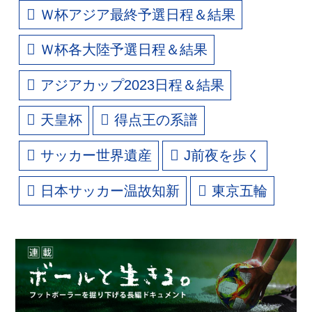
Ｗ杯アジア最終予選日程＆結果
Ｗ杯各大陸予選日程＆結果
アジアカップ2023日程＆結果
天皇杯
得点王の系譜
サッカー世界遺産
J前夜を歩く
日本サッカー温故知新
東京五輪