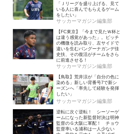
「Ｊリーグを盛り上げる、見て
いる人に喜んでもらえるゲーム
をしたい」
サッカーマガジン編集部
【FC東京】「今まで見たＷ杯と
は違う感覚があった」。ピッチ
の機微を読み取り、左サイドで
違いを生むバングーナガンデ佳
史扶、その復活がチームをさら
に前進させる！
サッカーマガジン編集部
【鳥取】荒井涼が「自分の色に
染める」新しい背番号7で新シ
ーズンへ「率先して経験を発揮
したい」
サッカーマガジン編集部
逆転に次ぐ逆転！ シーソーゲ
ームになった新監督対決は明神
監督のＧ大阪に軍配！ チョウ
監督率いる浦和は一人少ない