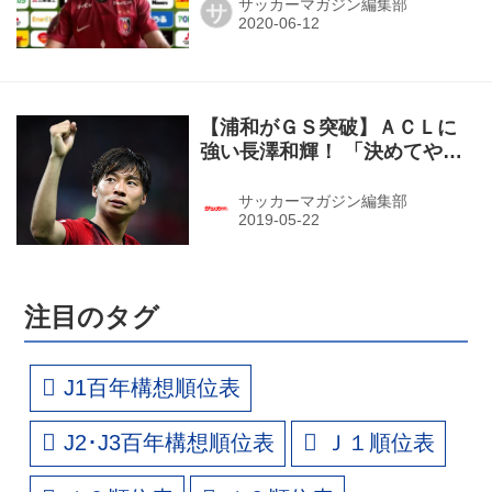
サッカーマガジン編集部
サ
【浦和がＧＳ突破】ＡＣＬに
強い長澤和輝！ 「決めてやる
と思っていた」
サッカーマガジン編集部
注目のタグ
J1百年構想順位表
J2･J3百年構想順位表
Ｊ１順位表