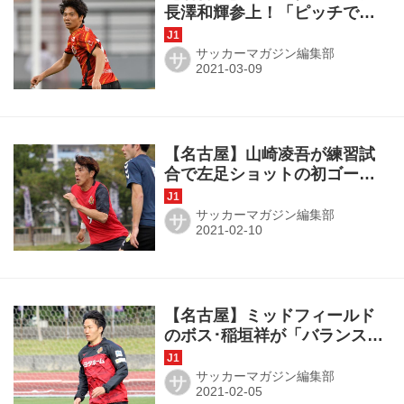
長澤和輝参上！「ピッチで正
しい選択を」「個の違いを出
していきたい」
サッカーマガジン編集部
サ
【名古屋】山崎凌吾が練習試
合で左足ショットの初ゴー
ル！「不甲斐ない」からの脱
却を目指して
サッカーマガジン編集部
サ
【名古屋】ミッドフィールド
のボス･稲垣祥が「バランスを
崩さない」から強いんだ
サッカーマガジン編集部
サ