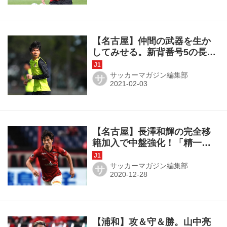
【名古屋】仲間の武器を生か
してみせる。新背番号5の長澤
和輝が「グランパスデビュ
ー」！
サッカーマガジン編集部
サ
【名古屋】長澤和輝の完全移
籍加入で中盤強化！「精一杯
グランパスのために」
サッカーマガジン編集部
サ
【浦和】攻＆守＆勝。山中亮