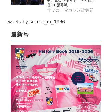
中、意欲を示すも一歩及ばず
◎J１開幕戦
サッカーマガジン編集部
Tweets by soccer_m_1966
最新号