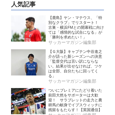
人気記事
【鹿島】ヤン・マテウス、「特
別なクラブ」でリスタート！
古巣・横浜FMとの開幕戦に向け
ては「感情的な試合になる」が
「勝利を求めたい！」
サッカーマガジン編集部
【Ｇ大阪】キャプテン中谷進之
介が語った新シーズンへの決意
「監督交代は言い訳にならな
い。結果が出せなければ、ツケ
は全部、自分たちに回ってく
る」
サッカーマガジン編集部
ついにプレミアにたどり着いた
前田大然をサポーターは大歓
迎！ サラブレットの走力と農
耕馬の献身でイプスウィッチに
残留をもたらす！【英国通信】