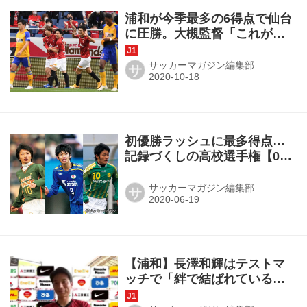
浦和が今季最多の6得点で仙台
に圧勝。大槻監督「これが続
くように努力したい」◎J1第
23節
サッカーマガジン編集部
サ
初優勝ラッシュに最多得点…
記録づくしの高校選手権【08
～10年度】
サッカーマガジン編集部
サ
【浦和】長澤和輝はテストマ
ッチで「絆で結ばれているこ
とを確認する」