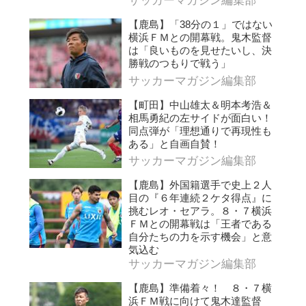
サッカーマガジン編集部
【鹿島】「38分の１」ではない
横浜ＦＭとの開幕戦。鬼木監督
は「良いものを見せたいし、決
勝戦のつもりで戦う」
サッカーマガジン編集部
【町田】中山雄太＆明本考浩＆
相馬勇紀の左サイドが面白い！
同点弾が「理想通りで再現性も
ある」と自画自賛！
サッカーマガジン編集部
【鹿島】外国籍選手で史上２人
目の『６年連続２ケタ得点』に
挑むレオ・セアラ。８・７横浜
ＦＭとの開幕戦は「王者である
自分たちの力を示す機会」と意
気込む
サッカーマガジン編集部
【鹿島】準備着々！ ８・７横
浜ＦＭ戦に向けて鬼木達監督