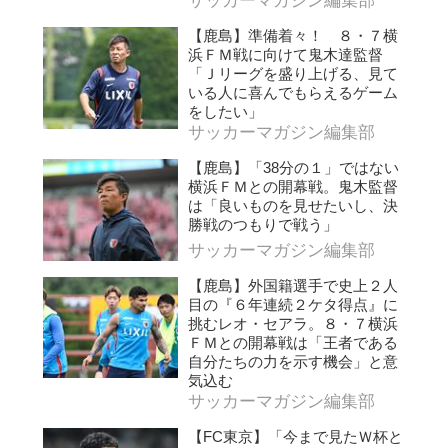
サッカーマガジン編集部
【鹿島】準備着々！ ８・７横
浜ＦＭ戦に向けて鬼木達監督
「Ｊリーグを盛り上げる、見て
いる人に喜んでもらえるゲーム
をしたい」
サッカーマガジン編集部
【鹿島】「38分の１」ではない
横浜ＦＭとの開幕戦。鬼木監督
は「良いものを見せたいし、決
勝戦のつもりで戦う」
サッカーマガジン編集部
【鹿島】外国籍選手で史上２人
目の『６年連続２ケタ得点』に
挑むレオ・セアラ。８・７横浜
ＦＭとの開幕戦は「王者である
自分たちの力を示す機会」と意
気込む
サッカーマガジン編集部
【FC東京】「今まで見たＷ杯と