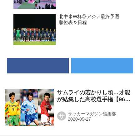
北中米W杯◎アジア最終予選
順位表＆日程
サムライの若かりし頃…才能
が結集した高校選手権【96～
98年度】
サッカーマガジン編集部
サ