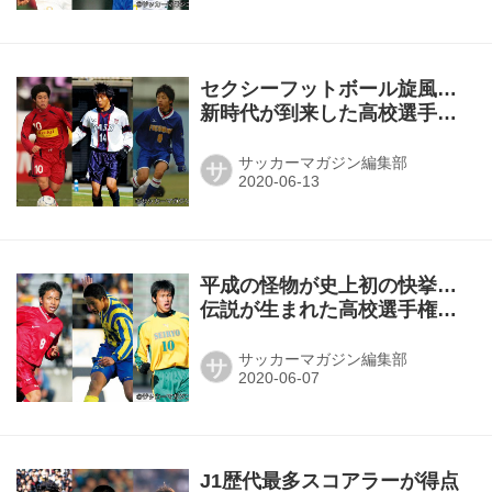
セクシーフットボール旋風…
新時代が到来した高校選手権
【05～07年度】
サッカーマガジン編集部
サ
平成の怪物が史上初の快挙…
伝説が生まれた高校選手権
【02～04年度】
サッカーマガジン編集部
サ
J1歴代最多スコアラーが得点