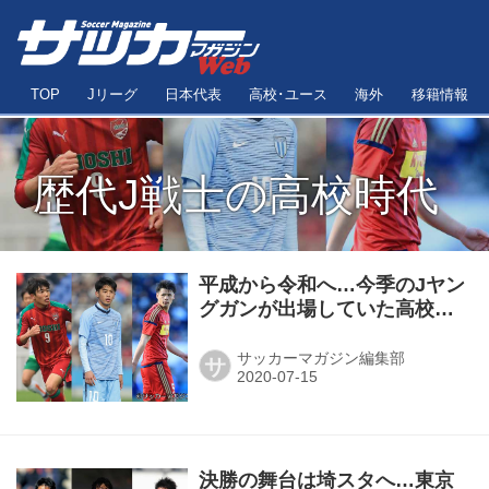
TOP
Jリーグ
日本代表
高校･ユース
海外
移籍情報
歴代J戦士の高校時代
平成から令和へ…今季のJヤン
グガンが出場していた高校選
手権【17～19年度】
サッカーマガジン編集部
サ
決勝の舞台は埼スタへ…東京