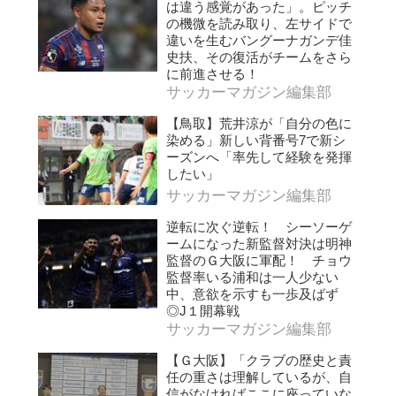
は違う感覚があった」。ピッチ
の機微を読み取り、左サイドで
違いを生むバングーナガンデ佳
史扶、その復活がチームをさら
に前進させる！
サッカーマガジン編集部
【鳥取】荒井涼が「自分の色に
染める」新しい背番号7で新シ
ーズンへ「率先して経験を発揮
したい」
サッカーマガジン編集部
逆転に次ぐ逆転！ シーソーゲ
ームになった新監督対決は明神
監督のＧ大阪に軍配！ チョウ
監督率いる浦和は一人少ない
中、意欲を示すも一歩及ばず
◎J１開幕戦
サッカーマガジン編集部
【Ｇ大阪】「クラブの歴史と責
任の重さは理解しているが、自
信がなければここに座っていな