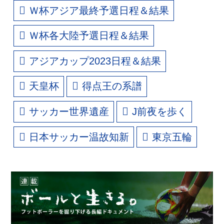
Ｗ杯アジア最終予選日程＆結果
Ｗ杯各大陸予選日程＆結果
アジアカップ2023日程＆結果
天皇杯
得点王の系譜
サッカー世界遺産
J前夜を歩く
日本サッカー温故知新
東京五輪