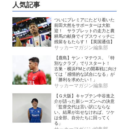
人気記事
ついにプレミアにたどり着いた
前田大然をサポーターは大歓
迎！ サラブレットの走力と農
耕馬の献身でイプスウィッチに
残留をもたらす！【英国通信】
サッカーマガジン編集部
【鹿島】ヤン・マテウス、「特
別なクラブ」でリスタート！
古巣・横浜FMとの開幕戦に向け
ては「感情的な試合になる」が
「勝利を求めたい！」
サッカーマガジン編集部
【Ｇ大阪】キャプテン中谷進之
介が語った新シーズンへの決意
「監督交代は言い訳にならな
い。結果が出せなければ、ツケ
は全部、自分たちに回ってく
る」