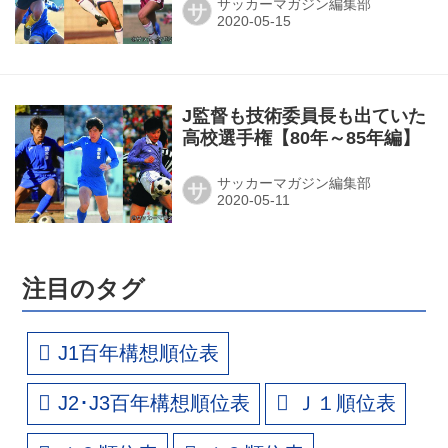
サッカーマガジン編集部
サ
J監督も技術委員長も出ていた
高校選手権【80年～85年編】
サッカーマガジン編集部
サ
注目のタグ
J1百年構想順位表
J2･J3百年構想順位表
Ｊ１順位表