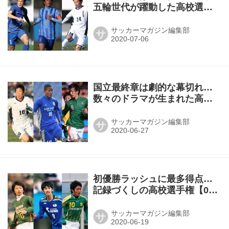
五輪世代が躍動した高校選手
権【14～16年度】
サッカーマガジン編集部
サ
国立最終章は劇的な幕切れ…
数々のドラマが生まれた高校
選手権【11～13年度】
サッカーマガジン編集部
サ
初優勝ラッシュに最多得点…
記録づくしの高校選手権【08
～10年度】
サッカーマガジン編集部
サ