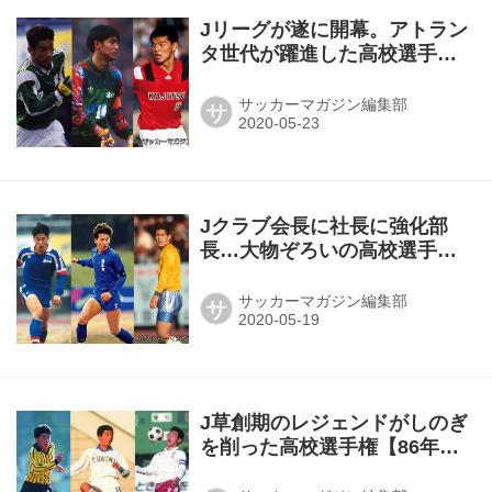
Jリーグが遂に開幕。アトラン
タ世代が躍進した高校選手権
【93～95年度】
サッカーマガジン編集部
サ
Jクラブ会長に社長に強化部
長…大物ぞろいの高校選手権
【90年～92年編】
サッカーマガジン編集部
サ
J草創期のレジェンドがしのぎ
を削った高校選手権【86年～
89年編】