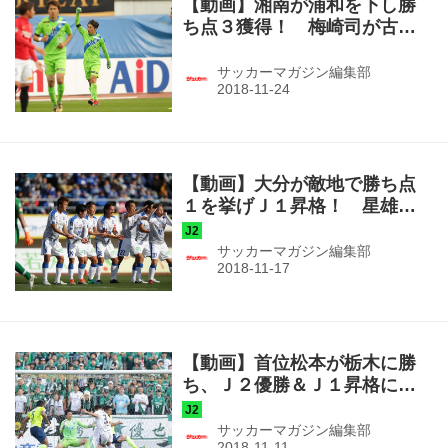
【動画】湘南が浦和を下し勝
ち点３獲得！ 梅崎司が古巣
から先制点を奪う！（J1第33
節・湘南２－１浦和）
サッカーマガジン編集部
【動画】大分が敵地で勝ち点
１を挙げＪ１昇格！ 星雄次
が貴重な先制点を奪う！（J2
第42節・山形１－１大分）
サッカーマガジン編集部
【動画】首位松本が栃木に勝
ち、Ｊ２優勝＆Ｊ１昇格に王
手！ 田中隼磨が値千金の決
勝弾！（J2第41節・栃木０－
サッカーマガジン編集部