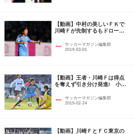
【動画】中村の美しいＦＫで
川崎Ｆが先制するもドロー決
着！（J1第2節・川崎F１－１
鹿島）
サッカーマガジン編集部
【動画】王者・川崎Ｆは得点
を奪えず引き分け発進! 小林
が果敢にゴールを狙う！（J1
第１節・川崎Ｆ０－０ＦＣ東
サッカーマガジン編集部
京）
【動画】川崎ＦとＦＣ東京の