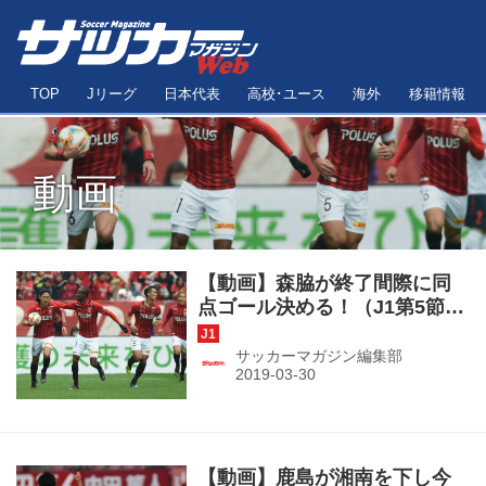
TOP
Jリーグ
日本代表
高校･ユース
海外
移籍情報
動画
【動画】森脇が終了間際に同
点ゴール決める！（J1第5節・
浦和 １－１ FC東京）
サッカーマガジン編集部
【動画】鹿島が湘南を下し今