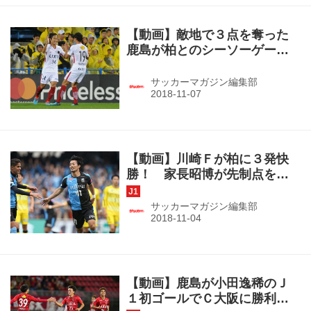
【動画】敵地で３点を奪った
鹿島が柏とのシーソーゲーム
を制す！（J1第32節・柏２－
３鹿島ハイライト）
サッカーマガジン編集部
【動画】川崎Ｆが柏に３発快
勝！ 家長昭博が先制点を奪
う！（J1第31節・川崎Ｆ ３－
０ 柏）
サッカーマガジン編集部
【動画】鹿島が小田逸稀のＪ
１初ゴールでＣ大阪に勝利！