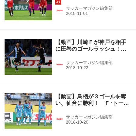
（J1第31節・鹿島１－０Ｃ大
阪ハイライト）
サッカーマガジン編集部
【動画】川崎Ｆが神戸を相手
に圧巻のゴールラッシュ！
（J1第30節・川崎Ｆ５－３神
戸）
サッカーマガジン編集部
【動画】鳥栖が３ゴールを奪
い、仙台に勝利！ Ｆ･トーレ
スがＪリーグ２点目 「難しい
ゴールではなかった」（J1第
サッカーマガジン編集部
30節・仙台２－３鳥栖）