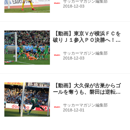
発！（J3第34節・相模原１－
サッカーマガジン編集部
０鹿児島）
【動画】東京Ｖが横浜ＦＣを
破りＪ１参入ＰＯ決勝へ！
ドウグラス・ヴィエイラが劇
的弾！（J1参入PO・横浜FC０
サッカーマガジン編集部
－１東京V）
【動画】大久保が古巣からゴ
ールを奪うも、磐田は逆転負
けでプレーオフへ…（J1第34
節・川崎Ｆ２－１磐田）
サッカーマガジン編集部