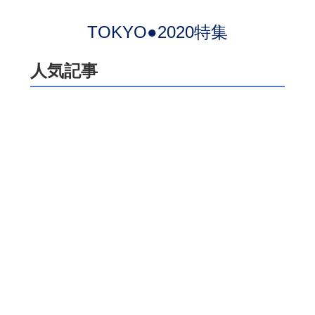
TOKYO●2020特集
人気記事
ついにプレミアにたどり着いた
前田大然をサポーターは大歓
迎！ サラブレットの走力と農
耕馬の献身でイプスウィッチに
残留をもたらす！【英国通信】
サッカーマガジン編集部
【鹿島】ヤン・マテウス、「特
別なクラブ」でリスタート！
古巣・横浜FMとの開幕戦に向け
ては「感情的な試合になる」が
「勝利を求めたい！」
サッカーマガジン編集部
【Ｇ大阪】キャプテン中谷進之
介が語った新シーズンへの決意