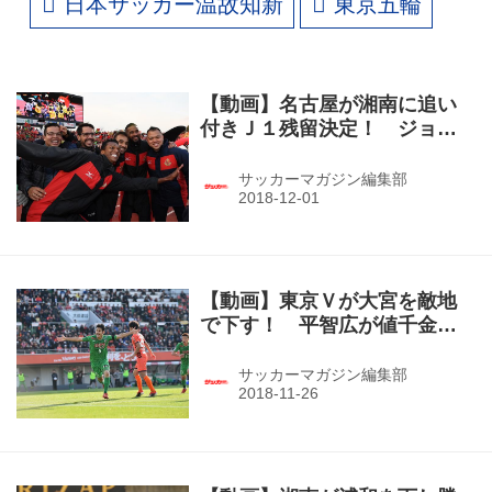
日本サッカー温故知新
東京五輪
【動画】名古屋が湘南に追い
付きＪ１残留決定！ ジョー
が起死回生のＰＫ２発！（J1
第34節・名古屋２－２湘南）
サッカーマガジン編集部
【動画】東京Ｖが大宮を敵地
で下す！ 平智広が値千金の
決勝弾！（J1参入プレーオフ
１回戦・大宮０－１東京Ｖ）
サッカーマガジン編集部