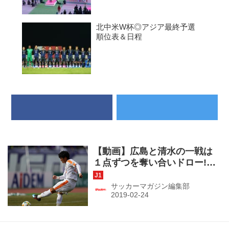
北中米W杯◎アジア最終予選
順位表＆日程
【動画】広島と清水の一戦は
１点ずつを奪い合いドロー!
日本代表FW北川が先制点！
（J1第１節・広島１－１清
サッカーマガジン編集部
水）