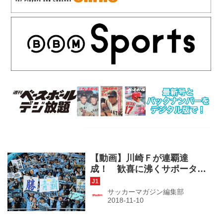
【動画】川崎Ｆが連覇達
成！ 歓喜に沸くサポーター
の大合唱！（J1第32節・Ｃ大
阪２－１川崎Ｆ）
サッカーマガジン編集部