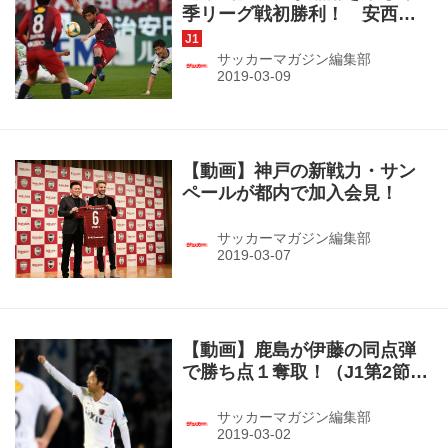
季リーグ戦初勝利！ 安西幸
輝が鮮やかなシュートを決め
る！（J1第３節・鹿島１－０
サッカーマガジン編集部
湘南）
【動画】神戸の新戦力・サン
ペールが都内で加入会見！
サッカーマガジン編集部
【動画】鹿島が伊藤の同点弾
で勝ち点１奪取！（J1第2節・
川崎F１－１鹿島）
サッカーマガジン編集部