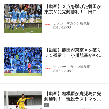
【動画】２点を挙げた磐田が
東京Ｖに完封勝利！ 田口泰
士がFKを直接決めて追加点！
（J1参入PO決定戦・磐田２－
サッカーマガジン編集部
０東京Ｖ）
【動画】磐田が東京Ｖを破り
Ｊ１残留！ 小川航基がPKで
先制点奪取！（J1参入PO決定
戦・磐田２－０東京Ｖ）
サッカーマガジン編集部
【動画】相模原が鹿児島に完
封勝利！ 現役ラストマッチ
の川口能活がビッグセーブ連