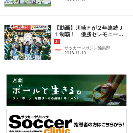
１松本）
【動画】川崎Ｆが２年連続Ｊ
１制覇！ 優勝セレモニーで
喜び爆発！（J1第32節・Ｃ大
阪２－１川崎Ｆ）
サッカーマガジン編集部