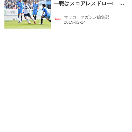
一戦はスコアレスドロー! 久
保がドリブルで仕掛ける！
（J1第１節・川崎Ｆ０－０Ｆ
サッカーマガジン編集部
Ｃ東京）