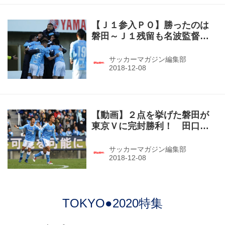
【Ｊ１参入ＰＯ】勝ったのは
磐田～Ｊ１残留も名波監督は
進退について言及
サッカーマガジン編集部
【動画】２点を挙げた磐田が
東京Ｖに完封勝利！ 田口泰
士がFKを直接決めて追加点！
（J1参入PO決定戦・磐田２－
サッカーマガジン編集部
０東京Ｖ）
TOKYO●2020特集