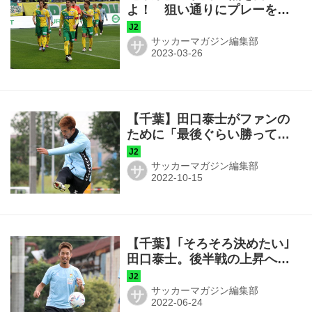
よ！ 狙い通りにプレーをし
ながら勝利を逃した意味
サッカーマガジン編集部
サ
【千葉】田口泰士がファンの
ために「最後ぐらい勝ってく
れよ、という期待に応えられ
るように全力で」
サッカーマガジン編集部
サ
【千葉】｢そろそろ決めたい｣
田口泰士。後半戦の上昇へ
「ボールを大切にする姿勢が
出てきている」
サッカーマガジン編集部
サ