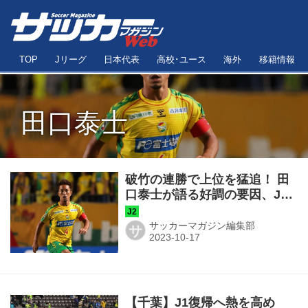
TOP
Jリーグ
日本代表
高校･ユース
海外
移籍情報
田口泰士
破竹の連勝で上位を猛追！ 田
口泰士が語る好調の要因、J1
復帰への意気込み「千葉はJ1
にいなければいけないクラ
サッカーマガジン編集部
サ
ブ」【J2月間MVP受賞】
【千葉】J1復帰へ熱を高め