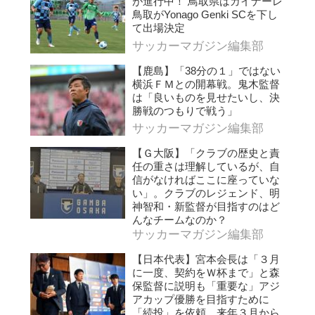
が進行中！ 鳥取県はガイナーレ
鳥取がYonago Genki SCを下し
て出場決定
サッカーマガジン編集部
【鹿島】「38分の１」ではない
横浜ＦＭとの開幕戦。鬼木監督
は「良いものを見せたいし、決
勝戦のつもりで戦う」
サッカーマガジン編集部
【Ｇ大阪】「クラブの歴史と責
任の重さは理解しているが、自
信がなければここに座っていな
い」。クラブのレジェンド、明
神智和・新監督が目指すのはど
んなチームなのか？
サッカーマガジン編集部
【日本代表】宮本会長は「３月
に一度、契約をＷ杯まで」と森
保監督に説明も「重要な」アジ
アカップ優勝を目指すために
「続投」を依頼。来年３月から