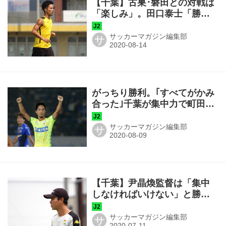
【千葉】古巣･磐田との対戦は
「楽しみ」。田口泰士「勝ち
点3を持って帰りたい」
サッカーマガジン編集部
サ
がっちり勝利。｢すべてがかみ
合った｣千葉が集中力で町田を
いなす◎J2第10節
サッカーマガジン編集部
サ
【千葉】尹晶煥監督は「集中
しなければいけない」と勝利
への王道を説く
サッカーマガジン編集部
サ