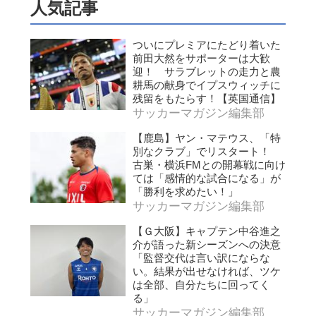
人気記事
ついにプレミアにたどり着いた
前田大然をサポーターは大歓
迎！ サラブレットの走力と農
耕馬の献身でイプスウィッチに
残留をもたらす！【英国通信】
サッカーマガジン編集部
【鹿島】ヤン・マテウス、「特
別なクラブ」でリスタート！
古巣・横浜FMとの開幕戦に向け
ては「感情的な試合になる」が
「勝利を求めたい！」
サッカーマガジン編集部
【Ｇ大阪】キャプテン中谷進之
介が語った新シーズンへの決意
「監督交代は言い訳にならな
い。結果が出せなければ、ツケ
は全部、自分たちに回ってく
る」
サッカーマガジン編集部