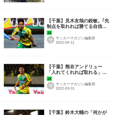
【千葉】見木友哉の鋭敏。｢先
制点を取れれば勝てる自信が
ある｣。そしてチアゴもデビュ
ーで攻撃が面白い
サッカーマガジン編集部
サ
​​【千葉】熊谷アンドリュー
「入れてくれれば取れる」の
大きな自信。堅陣築いてホー
ム初勝利で「プラスになると
サッカーマガジン編集部
サ
うれしい」
【千葉】鈴木大輔の「何かが