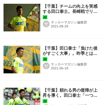
【千葉】チームの向上を実感
する田口泰士。長崎戦でリー
グ再開後、初勝利をつかむ！
サッカーマガジン編集部
サ
【千葉】田口泰士「負けた後
がすごく大事」。昨季とは違
うメンタリティーで磐田戦へ
サッカーマガジン編集部
サ
【千葉】頼れる男の復帰が上
昇を導く。田口泰士「一つの
声でできる攻撃と守備があ