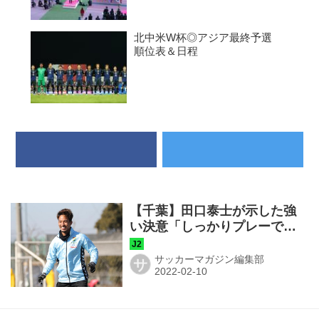
北中米W杯◎アジア最終予選
順位表＆日程
【千葉】田口泰士が示した強
い決意「しっかりプレーでチ
ームを引っ張る選手になりた
い」
サッカーマガジン編集部
サ