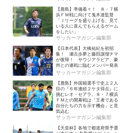
【鹿島】準備着々！ ８・７横
浜ＦＭ戦に向けて鬼木達監督
「Ｊリーグを盛り上げる、見て
いる人に喜んでもらえるゲーム
をしたい」
サッカーマガジン編集部
【日本代表】大橋祐紀を初招
集！ 瀬古歩夢と藤田譲瑠チマ
が復帰！ サウジアラビア、豪
州との連戦に臨むメンバー発表
サッカーマガジン編集部
【鹿島】外国籍選手で史上２人
目の『６年連続２ケタ得点』に
挑むレオ・セアラ。８・７横浜
ＦＭとの開幕戦は「王者である
自分たちの力を示す機会」と意
気込む
サッカーマガジン編集部
【天皇杯】各地で都道府県予選