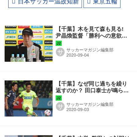
日本サッカー温故知新
東京五輪
【千葉】木を見て森も見る!
尹晶煥監督「勝利への意欲を
宿せ」
サッカーマガジン編集部
サ
【千葉】なぜ同じ過ちを繰り
返すのか？ 田口泰士が鳴らす
警鐘「意識を変えなければ厳
しい」
サッカーマガジン編集部
サ