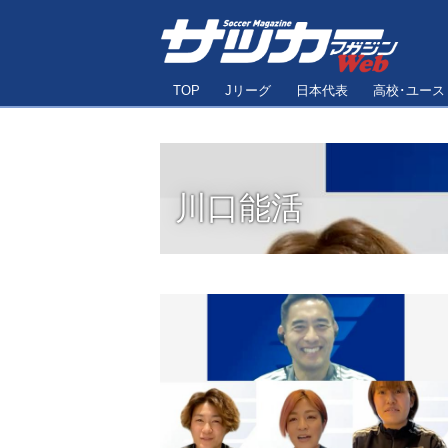
TOP
Jリーグ
日本代表
高校･ユース
川口能活