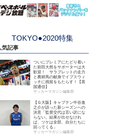
TOKYO●2020特集
人気記事
ついにプレミアにたどり着い
た前田大然をサポーターは大
歓迎！ サラブレットの走力
と農耕馬の献身でイプスウィ
ッチに残留をもたらす！【英
国通信】
サッカーマガジン編集部
【Ｇ大阪】キャプテン中谷進
之介が語った新シーズンへの
決意「監督交代は言い訳にな
らない。結果が出せなけれ
ば、ツケは全部、自分たちに
回ってくる」
サッカーマガジン編集部