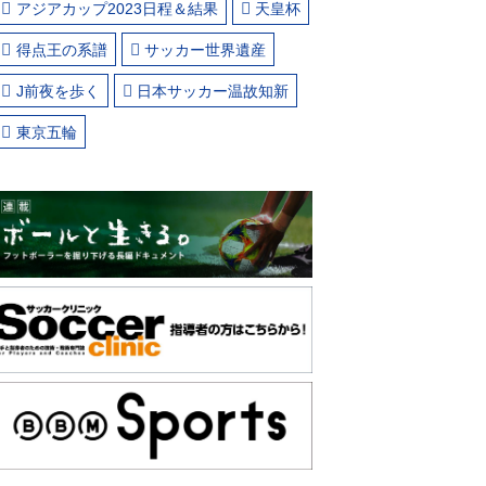
アジアカップ2023日程＆結果
天皇杯
得点王の系譜
サッカー世界遺産
J前夜を歩く
日本サッカー温故知新
東京五輪