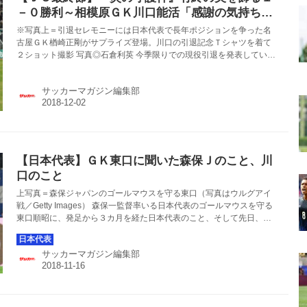
－０勝利～相模原ＧＫ川口能活「感謝の気持ちが
あり過ぎて…」
※写真上＝引退セレモニーには日本代表で長年ポジションを争った名
古屋ＧＫ楢崎正剛がサプライズ登場。川口の引退記念Ｔシャツを着て
２ショット撮影 写真◎石倉利英 今季限りでの現役引退を発表している
相模原の元日本代表ＧＫ川口能活が、現役最後の試合を戦った。12月
２日にホームのギオンスタジアムで行なわれた今季の最終節・鹿児島
サッカーマガジン編集部
戦に先発フル出場し、勝利に貢献。試合後には引退セレモニーが行な
われ、25年にわたるプロ生活にピリオドを打った。 ■2018年12月２日
Ｊ３リーグ最終節 相模原 １－０ 鹿児島 得点者＝（相）ジョン・ガブ
リエル ラストマッチでファインセーブを連発 【動画】相模原が鹿児島
に完封勝...
【日本代表】ＧＫ東口に聞いた森保Ｊのこと、川
口のこと
上写真＝森保ジャパンのゴールマウスを守る東口（写真はウルグアイ
戦／Getty Images） 森保一監督率いる日本代表のゴールマウスを守る
東口順昭に、発足から３カ月を経た日本代表のこと、そして先日、今
季限りの現役引退を発表した川口能活について聞いた。 相手に引かれ
ても楽しみ ベネズエラ戦の前日練習を終えた守護神は、記者から指揮
サッカーマガジン編集部
官がウルグアイ戦のメンバーがベースになると話していたことを伝え
聞くと、今回の一戦へのスタンスを明確に口にした。 「しっかり積み
上げていくしかないと思います。（試合は）アピールできる機会なの
で。（ベネズエラ戦は）アジアカップに向けての試合だと思います
し、そういう位置づ...