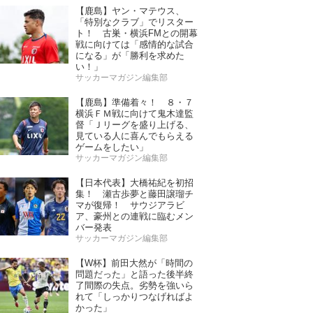
【鹿島】ヤン・マテウス、
「特別なクラブ」でリスター
ト！ 古巣・横浜FMとの開幕
戦に向けては「感情的な試合
になる」が「勝利を求めた
い！」
サッカーマガジン編集部
【鹿島】準備着々！ ８・７
横浜ＦＭ戦に向けて鬼木達監
督「Ｊリーグを盛り上げる、
見ている人に喜んでもらえる
ゲームをしたい」
サッカーマガジン編集部
【日本代表】大橋祐紀を初招
集！ 瀬古歩夢と藤田譲瑠チ
マが復帰！ サウジアラビ
ア、豪州との連戦に臨むメン
バー発表
サッカーマガジン編集部
【W杯】前田大然が「時間の
問題だった」と語った後半終
了間際の失点。劣勢を強いら
れて「しっかりつなげればよ
かった」