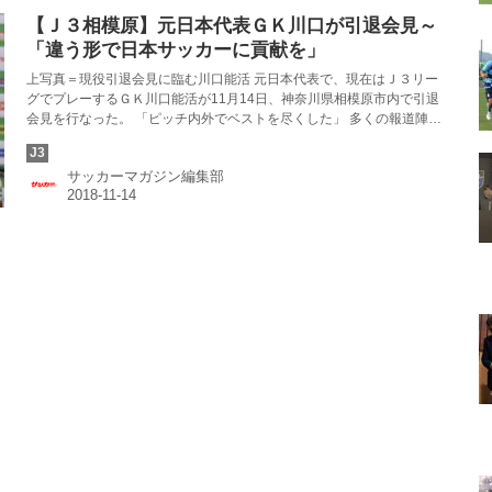
【Ｊ３相模原】元日本代表ＧＫ川口が引退会見～
「違う形で日本サッカーに貢献を」
上写真＝現役引退会見に臨む川口能活 元日本代表で、現在はＪ３リー
グでプレーするＧＫ川口能活が11月14日、神奈川県相模原市内で引退
会見を行なった。 「ピッチ内外でベストを尽くした」 多くの報道陣が
詰めかけた会場で、川口能活は引退発表の際にもコメントしたとお
り、家族や恩師、関係者などに感謝の言葉を述べて、会見をスタート
サッカーマガジン編集部
させた。 定位置を確保できないこの２年ほど、引退は頭の中にちらつ
いていたという。そうした状況で、日本代表が８強進出にあと一歩と
迫ったロシア・ワールドカップや、年代別代表のアジアでの戦いぶり
を見て、「僕がプレーしていたよりも上のレベル、世界で戦えるサッ
カーになってきているなと思...