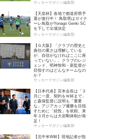
サッカーマガジン編集部
【天皇杯】各地で都道府県予
選が進行中！ 鳥取県はガイナ
ーレ鳥取がYonago Genki SC
を下して出場決定
サッカーマガジン編集部
【Ｇ大阪】「クラブの歴史と
責任の重さは理解している
が、自信がなければここに座
っていない」。クラブのレジ
ェンド、明神智和・新監督が
目指すのはどんなチームなの
か？
サッカーマガジン編集部
【日本代表】宮本会長は「３
月に一度、契約をＷ杯まで」
と森保監督に説明も「重要
な」アジアカップ優勝を目指
すために「続投」を依頼。来
年３月からは大岩剛体制が発
足！
サッカーマガジン編集部
【北中米W杯】現地記者が指