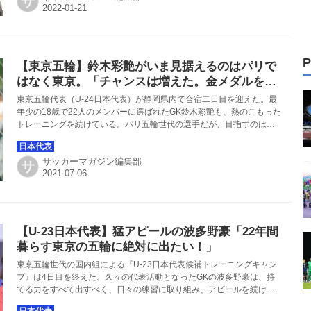
サ
P
【東京五輪】鈴木彩艶がいま見据えるのはパリで
はなく東京。「チャンスは増えた。金メダルを目
指したい」
東京五輪代表（U-24日本代表）が静岡県内で合宿二日目を迎えた。最
年少の18歳で22人のメンバーに選ばれたGK鈴木彩艶も、熱のこもった
トレーニングを続けている。パリ五輪世代の選手だが、目指すのは東
京大会でプレーし、金メダル獲得に貢献することだ。
サッカーマガジン編集部
サ
【U-23日本代表】猛アピールの波多野豪「22年間
暮らす東京の五輪に絶対に出たい！」
東京五輪世代の国内組による『U-23日本代表候補トレーニングキャン
プ』は4日目を終えた。久々の代表活動となったGKの波多野豪は、持
てる力をすべて出すべく、日々の練習に取り組み、アピールを続け
た。