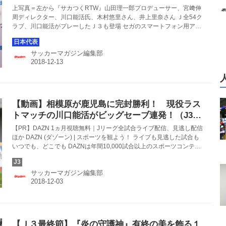
発表会
上写真＝左から『サカつくRTW』山田理一郎プロデューサー、宮﨑伸
周ディレクター、川口能活氏、木村悠里さん、井上里奈さん Ｊ全54ク
ラブ、川口能活がプレーしたＪ３も登場 セガのスマートフォン用アプ
リ『プロサッカークラブをつくろう！ロード・トゥ・ワールド』（サ
カつくRTW）Jリーグモード実装メディア発表会が行われ、スペシャル
サッカーマガジン編集部
ゲストに先日現役を引退した元日本代表GK川口能活氏が登場した。 サ
カつくRTWは今年4月にサービスが始まったスポーツ育成シミュレー
ションゲームで、全世界150万ダウンロードを突破したタイトルだ。本
日12月13日からJ1、J2、J3の全54クラブが登場する「Jリーグモー
ド」...
【動画】相模原が鹿児島に完封勝利！ 現役ラス
トマッチの川口能活がビッグセーブ連発！（J3第
34節・相模原１－０鹿児島）
【PR】DAZN 1ヵ月視聴無料｜Jリーグ全試合ライブ配信、見逃し配信
ほか DAZN (ダゾーン) | スポーツを観よう！ ライブも見逃した試合も
いつでも、どこでも DAZNは年間10,000試合以上のスポーツコンテン
ツを、ライブ中継でも見逃し配信でも、テレビ、スマホなどの様々な
デバイスでお楽しみいただけます。まずは１ヶ月の無料体験をお試し
サッカーマガジン編集部
ください。
【Ｊ３最終節】『炎の守護神』有終の美を飾る１