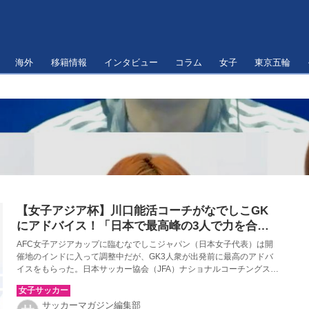
海外
移籍情報
インタビュー
コラム
女子
東京五輪
【女子アジア杯】川口能活コーチがなでしこGK
にアドバイス！「日本で最高峰の3人で力を合わ
せて日本のゴールを守って」
AFC女子アジアカップに臨むなでしこジャパン（日本女子代表）は開
催地のインドに入って調整中だが、GK3人衆が出発前に最高のアドバ
イスをもらった。日本サッカー協会（JFA）ナショナルコーチングスタ
ッフの川口能活GKコーチが「GK座談会」で授けた「アジアの勝ち
方」とは？
サッカーマガジン編集部