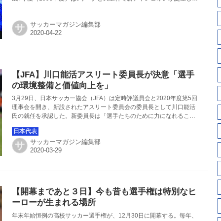
た。
サッカーマガジン編集部
サ
【JFA】川口能活アスリート委員長が決意「選手
の環境整備と価値向上を」
3月29日、日本サッカー協会（JFA）は定時評議員会と2020年度第5回
理事会を開き、新設されたアスリート委員会の委員長として川口能活
氏の就任を承認した。新委員長は「選手たちのために力になれること
をうれしく思う」とコメントを寄せた。
サッカーマガジン編集部
サ
【開幕まであと３日】今も昔も選手権は特別なヒ
ーローが生まれる場所
年末年始恒例の高校サッカー選手権が、12月30日に開幕する。毎年、