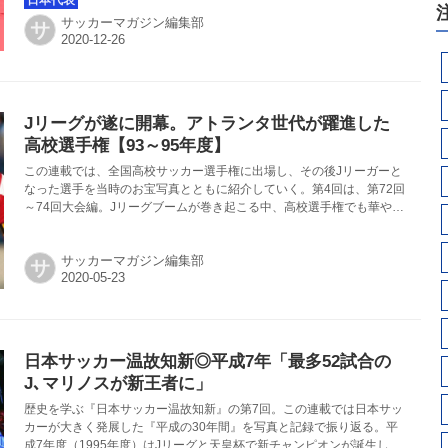
サッカーマガジン編集部
サ
Jリーグが遂に開幕。アトランタ世代が躍進した
高校選手権【93～95年度】
この連載では、全国高校サッカー選手権に出場し、その後Jリーガーと
なった選手を当時のお宝写真とともに紹介していく。第4回は、第72回
～74回大会編。Jリーグブームが巻き起こる中、高校選手権でも華やか
なスター選手が活躍した。
サッカーマガジン編集部
サ
日本サッカー温故知新◎平成7年「最多52試合の
J､マリノスが新王者に」
歴史を学ぶ『日本サッカー温故知新』の第7回。この連載では日本サッ
カーが大きく発展した『平成の30年間』を写真と記録で振り返る。平
成7年度（1995年度）はJリーグと天皇杯で新チャンピオンが誕生し