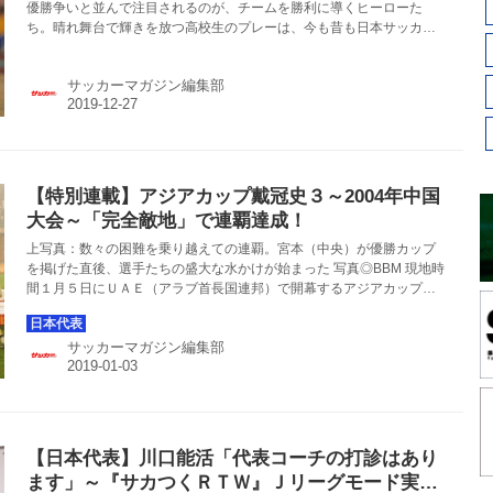
優勝争いと並んで注目されるのが、チームを勝利に導くヒーローた
ち。晴れ舞台で輝きを放つ高校生のプレーは、今も昔も日本サッカー
界を沸かせる。
サッカーマガジン編集部
【特別連載】アジアカップ戴冠史３～2004年中国
大会～「完全敵地」で連覇達成！
上写真：数々の困難を乗り越えての連覇。宮本（中央）が優勝カップ
を掲げた直後、選手たちの盛大な水かけが始まった 写真◎BBM 現地時
間１月５日にＵＡＥ（アラブ首長国連邦）で開幕するアジアカップ。
森保一監督率いる日本代表は９日のグループステージ初戦を皮切り
に、２大会ぶり５回目の優勝を目指すことになる。そこでＷＥＢサッ
サッカーマガジン編集部
カーマガジンでは特別連載として、史上最多となる過去４回の優勝を
大会ごとにプレイバック。第３回は、『完全敵地』の重圧や数々の苦
境を乗り越えて連覇を達成した、2004年の中国大会を振り返る。 重慶
の観客の大ブーイング 2002年の日韓ワールドカップ（Ｗ杯）後から日
本代表の指揮を執った...
【日本代表】川口能活「代表コーチの打診はあり
ます」～『サカつくＲＴＷ』Ｊリーグモード実装