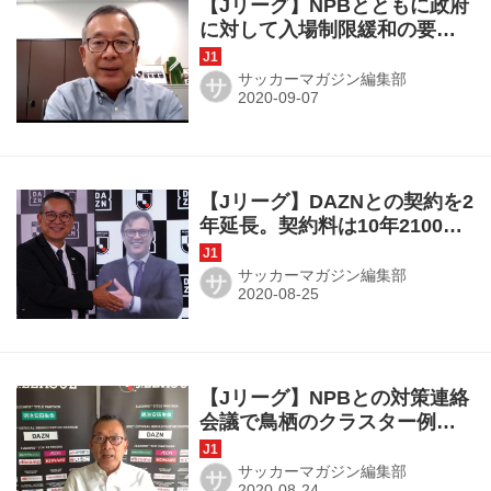
【Jリーグ】NPBとともに政府
に対して入場制限緩和の要望
書提出へ
サッカーマガジン編集部
サ
【Jリーグ】DAZNとの契約を2
年延長。契約料は10年2100億
円から12年2239億円へ
サッカーマガジン編集部
サ
【Jリーグ】NPBとの対策連絡
会議で鳥栖のクラスター例を
共有。超厳戒態勢は9月6日以
降も継続か?
サッカーマガジン編集部
サ