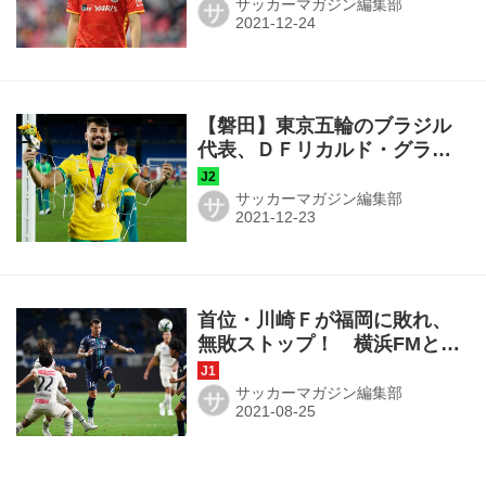
す！」
サッカーマガジン編集部
サ
【磐田】東京五輪のブラジル
代表、ＤＦリカルド・グラッ
サが完全移籍加入「美しい物
語が始まるように」
サッカーマガジン編集部
サ
首位・川崎Ｆが福岡に敗れ、
無敗ストップ！ 横浜FMとの
差はついに勝ち点1に！【Ｊ1
第26節まとめ】
サッカーマガジン編集部
サ