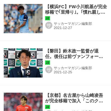
【横浜FC】FW小川航基が完全
移籍で｢里帰り｣。｢慣れ親しん
だ地で輝けるように頑張りま
す｣
サッカーマガジン編集部
サ
【磐田】鈴木政一監督が退
任。後任は前ヴァンフォーレ
甲府監督の伊藤彰氏に決定
サッカーマガジン編集部
サ
【京都】名古屋から山崎凌吾
が完全移籍で加入「このクラ
ブのために精一杯戦いま