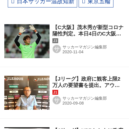
日本サッカー温故知新
東京五輪
【C大阪】茂木秀が新型コロナ
陽性判定。本日4日のC大阪
U―23対長野は開催へ
サッカーマガジン編集部
サ
【Jリーグ】政府に観客上限2
万人の要望書を提出。アウェ
ーサポ受け入れは10月以降に
議論
サッカーマガジン編集部
サ