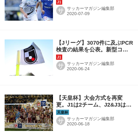
かんでくれたことに感謝しま
す」
サッカーマガジン編集部
サ
【Jリーグ】3070件に及ぶPCR
検査の結果を公表。新型コロ
ナ陽性数はゼロ
サッカーマガジン編集部
サ
【天皇杯】大会方式を再変
更。J1は2チーム、J2&J3はそ
れぞれ1チームが出場
サッカーマガジン編集部
サ