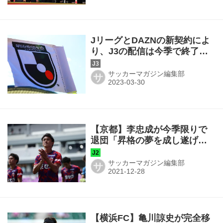
JリーグとDAZNの新契約によ
り、J3の配信は今季で終了。
来季以降はJ1とJ2のみ配信！
サッカーマガジン編集部
サ
【京都】李忠成が今季限りで
退団「昇格の夢を成し遂げら
れた思い出は一生の宝物で
す」
サッカーマガジン編集部
サ
【横浜FC】亀川諒史が完全移