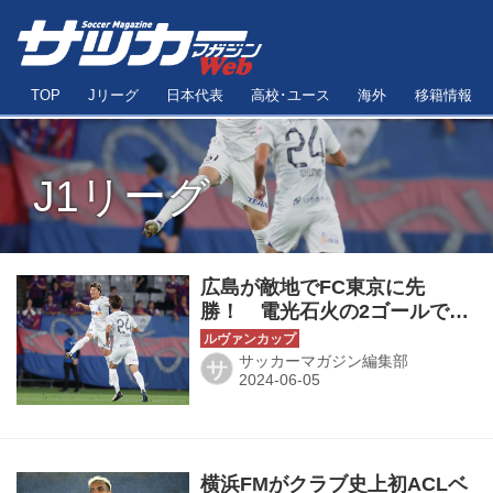
TOP
Jリーグ
日本代表
高校･ユース
海外
移籍情報
J1リーグ
広島が敵地でFC東京に先
勝！ 電光石火の2ゴールで勝
利をつかみ取る◎ルヴァン杯
PO第1戦
サッカーマガジン編集部
サ
横浜FMがクラブ史上初ACLベ