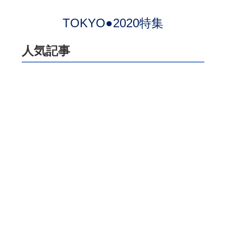
TOKYO●2020特集
人気記事
ついにプレミアにたどり着いた
前田大然をサポーターは大歓
迎！ サラブレットの走力と農
耕馬の献身でイプスウィッチに
残留をもたらす！【英国通信】
サッカーマガジン編集部
【鹿島】ヤン・マテウス、「特
別なクラブ」でリスタート！
古巣・横浜FMとの開幕戦に向け
ては「感情的な試合になる」が
「勝利を求めたい！」
サッカーマガジン編集部
【Ｇ大阪】キャプテン中谷進之
介が語った新シーズンへの決意