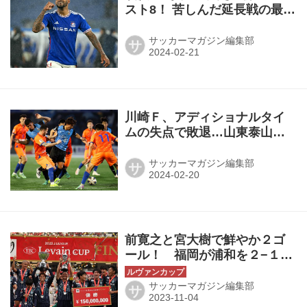
スト8！ 苦しんだ延長戦の最後
の最後にA・ロペスがPKを決
める！◎ACL・ラウンド16
サッカーマガジン編集部
サ
川崎Ｆ、アディショナルタイ
ムの失点で敗退…山東泰山に
２−４で敗れ、逆転突破を許す
◎ACL・ラウンド16
サッカーマガジン編集部
サ
前寛之と宮大樹で鮮やか２ゴ
ール！ 福岡が浦和を２−１で
下し、悲願のクラブ初タイト
ル！◎ルヴァン杯決勝
サッカーマガジン編集部
サ