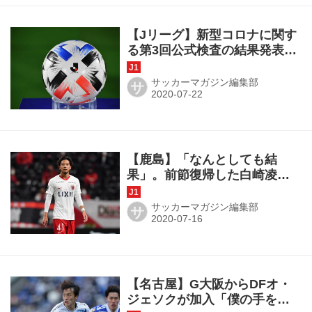
【Jリーグ】新型コロナに関す
る第3回公式検査の結果発表。
陽性数は今回もゼロ
サッカーマガジン編集部
サ
【鹿島】「なんとしても結
果」。前節復帰した白崎凌兵
がJ1王者からの勝利を渇望
サッカーマガジン編集部
サ
【名古屋】G大阪からDFオ・
ジェソクが加入「僕の手をつ