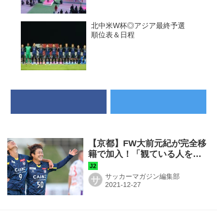
北中米W杯◎アジア最終予選
順位表＆日程
【京都】FW大前元紀が完全移
籍で加入！「観ている人を楽
しませるプレーが出来るよう
日々全力で」
サッカーマガジン編集部
サ