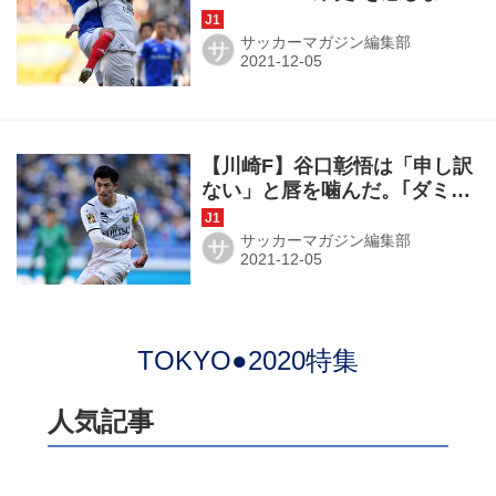
たが、自分も全力を尽くしま
した」の潔さ
サッカーマガジン編集部
サ
【川崎F】谷口彰悟は「申し訳
ない」と唇を噛んだ。｢ダミア
ンを単独で得点王にしてあげ
たかった｣
サッカーマガジン編集部
サ
TOKYO●2020特集
人気記事
ついにプレミアにたどり着いた