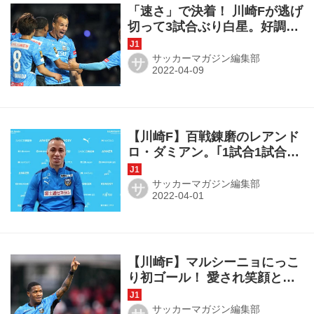
「速さ」で決着！ 川崎Fが逃げ
切って3試合ぶり白星。好調の
柏は1カ月ぶりの2敗目◎J1第8
節
サッカーマガジン編集部
サ
【川崎F】百戦錬磨のレアンド
ロ・ダミアン。｢1試合1試合、
精一杯できることを最大限｣で
「100&50」へ
サッカーマガジン編集部
サ
【川崎F】マルシーニョにっこ
り初ゴール！ 愛され笑顔と真
逆の冷徹フィニッシュは「練
習でやったことがそのまま出
サッカーマガジン編集部