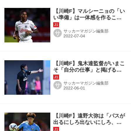
【川崎F】マルシーニョの「い
い準備」は一体感を作るこ
と。｢みんながいつ必要とされ
てもいいように｣
サッカーマガジン編集部
サ
【川崎F】鬼木達監督がいまこ
そ「自分の仕事」と掲げるも
のとは？「点を取るところで
パワーを使えるように」
サッカーマガジン編集部
サ
【川崎F】遠野大弥は「パスが
出るにしろ出ないにしろ、狙
っています」という実直さが