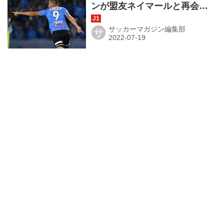
ンが盟友ネイマールと再会マ
ッチ。｢若い選手が世界のトッ
プと比較できる｣
サッカーマガジン編集部
サ