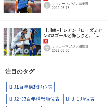
最高に魅力的
サッカーマガジン編集部
サ
【川崎F】レアンドロ・ダミア
ンの2ゴールと悔しさと。｢大
きなものを学びました。あの
ような敗戦をしてはいけない
サッカーマガジン編集部
サ
のです｣
注目のタグ
J1百年構想順位表
J2･J3百年構想順位表
Ｊ１順位表