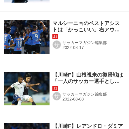
マルシーニョのベストアシス
トは「かっこいい」右アウト
サイドパス！「まさにそのタ
イミングだった｣【月間表彰イ
サッカーマガジン編集部
サ
ンタビュー】
【川崎F】山根視来の復帰戦は
「一人のサッカー選手として
結果を残さなければという覚
悟でピッチに立ちました」の
サッカーマガジン編集部
サ
言葉がすべて
【川崎F】レアンドロ・ダミア