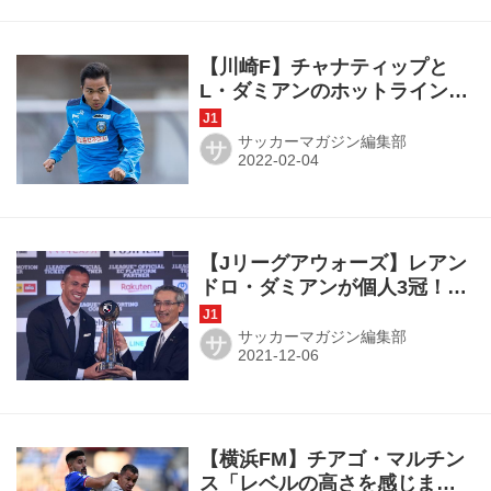
【川崎F】チャナティップと
L・ダミアンのホットラインが
見える！「優しさのパス交
換」でケミストリーを起こせ
サッカーマガジン編集部
サ
【Jリーグアウォーズ】レアン
ドロ・ダミアンが個人3冠！
MVP＆ベスト11＆得点王で
「幸せな気持ちでいっぱいで
サッカーマガジン編集部
サ
す」
【横浜FM】チアゴ・マルチン
ス「レベルの高さを感じまし