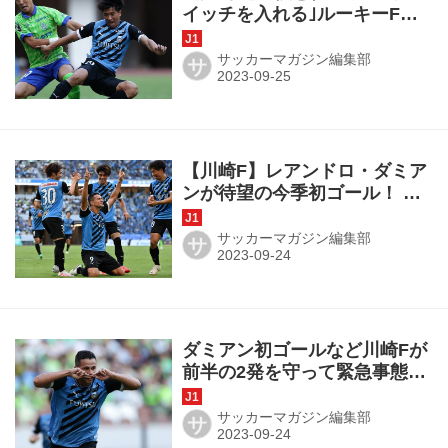
イッチを入れる｣ルーキーFW
山田新の3つの大仕事。先制
点、PK譲歩、そして守備
サッカーマガジン編集部
サ
【川崎F】レアンドロ・ダミア
ンが待望の今季初ゴール！ PK
をど真ん中にガツンと蹴り込
み「自分に期待している」
サッカーマガジン編集部
サ
ダミアン初ゴールなど川崎Fが
前半の2発を守って緊急事態も
乗り越え逃げ切り。コクリツ
に湘南の風、吹かず◎J1第28
サッカーマガジン編集部
サ
節