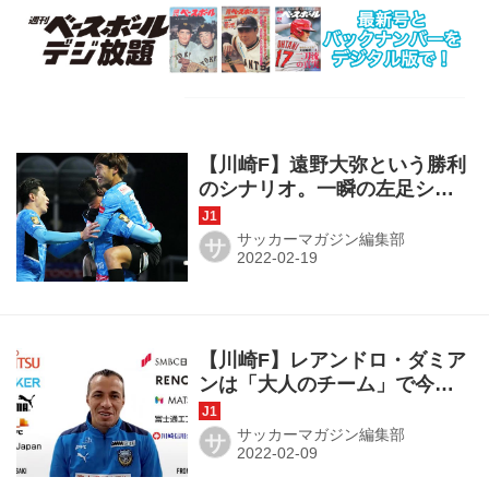
【川崎F】遠野大弥という勝利
のシナリオ。一瞬の左足ショ
ット、狙いと違った右足アシ
ストで「引っ張らないといけ
サッカーマガジン編集部
サ
ない」
【川崎F】レアンドロ・ダミア
ンは「大人のチーム」で今年
も攻めて守って。チャナティ
ップは「必ず力になってくれ
サッカーマガジン編集部
サ
る」