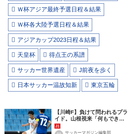
Ｗ杯アジア最終予選日程＆結果
Ｗ杯各大陸予選日程＆結果
アジアカップ2023日程＆結果
天皇杯
得点王の系譜
サッカー世界遺産
J前夜を歩く
日本サッカー温故知新
東京五輪
【川崎F】負けて問われるプラ
イド。山根視来「何もできな
い自分自身が腹立たしい」家
長昭博「最後まで信じてやり
サッカーマガジン編集部