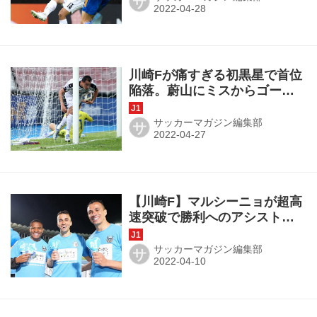
サ
たい」
川崎Fが痛すぎる初黒星で首位
陥落。蔚山にミスからゴール
を奪われて、猛攻で1点差まで
詰め寄るが届かず◎ACL第5節
サッカーマガジン編集部
サ
【川崎F】マルシーニョが超高
速突破で勝利へのアシスト！
遠野大弥のフリックに「信じ
て走りました」
サッカーマガジン編集部
サ