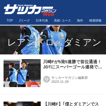
TOP
Jリーグ
日本代表
高校･ユース
海外
移籍情報
レアンドロ・ダミアン
川崎Fが5発5連勝で首位通過！
JDTにスーパーゴール連発で圧
勝◎ACLグループステージ第5
節
サッカーマガジン編集部
サ
【川崎F】｢僕とダミアンでス