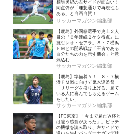
相馬勇紀の左サイドが面白い！
同点弾が「理想通りで再現性も
ある」と自画自賛！
サッカーマガジン編集部
【鹿島】外国籍選手で史上２人
目の『６年連続２ケタ得点』に
挑むレオ・セアラ。８・７横浜
ＦＭとの開幕戦は「王者である
自分たちの力を示す機会」と意
気込む
サッカーマガジン編集部
【鹿島】準備着々！ ８・７横
浜ＦＭ戦に向けて鬼木達監督
「Ｊリーグを盛り上げる、見て
いる人に喜んでもらえるゲーム
をしたい」
サッカーマガジン編集部
【FC東京】「今まで見たＷ杯と
は違う感覚があった」。ピッチ
の機微を読み取り、左サイドで
違いを生むバングーナガンデ佳