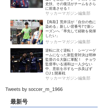
史扶、その復活がチームをさら
に前進させる！
サッカーマガジン編集部
【鳥取】荒井涼が「自分の色に
染める」新しい背番号7で新シ
ーズンへ「率先して経験を発揮
したい」
サッカーマガジン編集部
逆転に次ぐ逆転！ シーソーゲ
ームになった新監督対決は明神
監督のＧ大阪に軍配！ チョウ
監督率いる浦和は一人少ない
中、意欲を示すも一歩及ばず
◎J１開幕戦
サッカーマガジン編集部
Tweets by soccer_m_1966
最新号