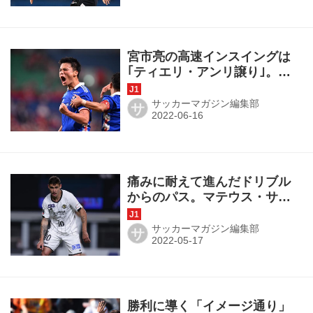
宮市亮の高速インスイングは
｢ティエリ・アンリ譲り｣。左
からファーに送ったアシスト
の秘密は「ゴールを狙わな
サッカーマガジン編集部
サ
い」こと【月間表彰インタビ
ュー】
痛みに耐えて進んだドリブル
からのパス。マテウス・サヴ
ィオが語った「うまく決着を
つけた」アシストの秘密【月
サッカーマガジン編集部
サ
間表彰インタビュー】
勝利に導く「イメージ通り」