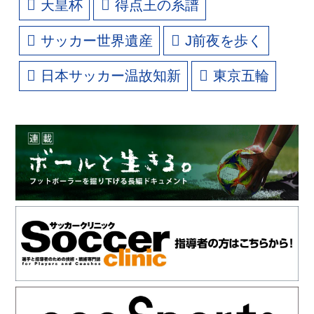
天皇杯
得点王の系譜
サッカー世界遺産
J前夜を歩く
日本サッカー温故知新
東京五輪