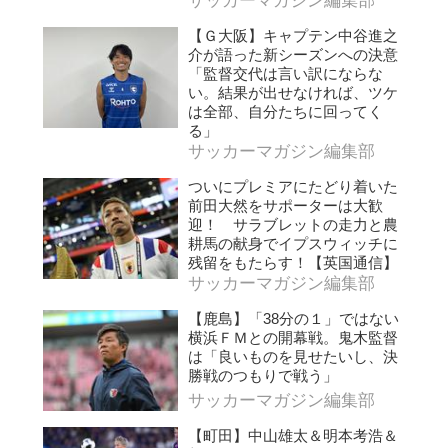
サッカーマガジン編集部
【Ｇ大阪】キャプテン中谷進之
介が語った新シーズンへの決意
「監督交代は言い訳にならな
い。結果が出せなければ、ツケ
は全部、自分たちに回ってく
る」
サッカーマガジン編集部
ついにプレミアにたどり着いた
前田大然をサポーターは大歓
迎！ サラブレットの走力と農
耕馬の献身でイプスウィッチに
残留をもたらす！【英国通信】
サッカーマガジン編集部
【鹿島】「38分の１」ではない
横浜ＦＭとの開幕戦。鬼木監督
は「良いものを見せたいし、決
勝戦のつもりで戦う」
サッカーマガジン編集部
【町田】中山雄太＆明本考浩＆