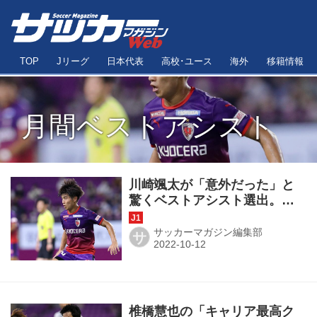
TOP
Jリーグ
日本代表
高校･ユース
海外
移籍情報
月間ベストアシスト
川崎颯太が「意外だった」と
驚くベストアシスト選出。で
も「100点のパスだったと思い
ます」【月間表彰インタビュ
サッカーマガジン編集部
サ
ー】
椎橋慧也の「キャリア最高ク