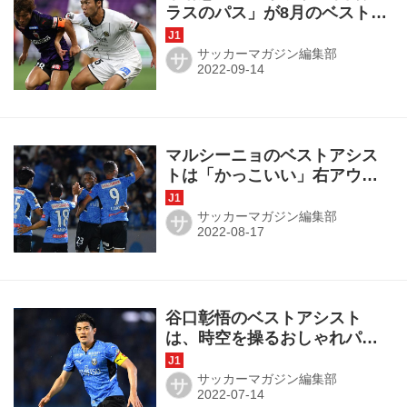
ラスのパス」が8月のベストア
シスト！ 狙いは「ぶつける感
じ、でもちょっと優しく」
サッカーマガジン編集部
サ
【月間表彰インタビュー】
マルシーニョのベストアシス
トは「かっこいい」右アウト
サイドパス！「まさにそのタ
イミングだった｣【月間表彰イ
サッカーマガジン編集部
サ
ンタビュー】
谷口彰悟のベストアシスト
は、時空を操るおしゃれパ
ス。｢蹴った瞬間、中村憲剛さ
んっぽいな、と｣【月間表彰イ
サッカーマガジン編集部
サ
ンタビュー】