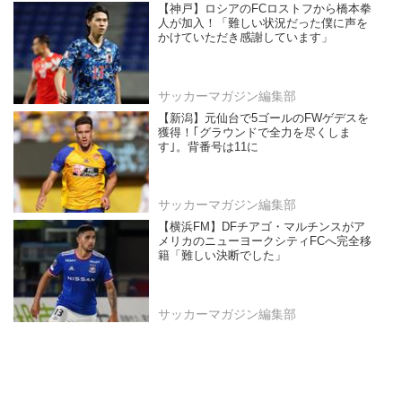
【神戸】ロシアのFCロストフから橋本拳
人が加入！「難しい状況だった僕に声を
かけていただき感謝しています」
サッカーマガジン編集部
【新潟】元仙台で5ゴールのFWゲデスを
獲得！｢グラウンドで全力を尽くしま
す｣。背番号は11に
サッカーマガジン編集部
【横浜FM】DFチアゴ・マルチンスがア
メリカのニューヨークシティFCへ完全移
籍「難しい決断でした」
サッカーマガジン編集部