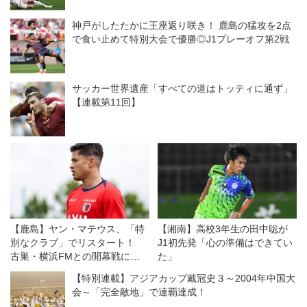
神戸がしたたかに王座返り咲き！ 鹿島の猛攻を2点
で食い止めて特別大会で優勝◎J1プレーオフ第2戦
サッカー世界遺産「すべての道はトッティに通ず」
【連載第11回】
【鹿島】ヤン・マテウス、「特
【湘南】高校3年生の田中聡が
別なクラブ」でリスタート！
J1初先発「心の準備はできてい
古巣・横浜FMとの開幕戦に向
た」
けては「感情的な試合になる」
【特別連載】アジアカップ戴冠史３～2004年中国大
が「勝利を求めたい！」
会～「完全敵地」で連覇達成！