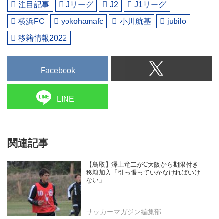
注目記事
Jリーグ
J2
J1リーグ
横浜FC
yokohamafc
小川航基
jubilo
移籍情報2022
Facebook
LINE
関連記事
【鳥取】澤上竜二がC大阪から期限付き
移籍加入「引っ張っていかなければいけ
ない」
サッカーマガジン編集部