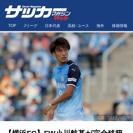
TOP
Jリーグ
日本代表
高校･ユース
海外
移籍情報
写真◎J.LEAGUE