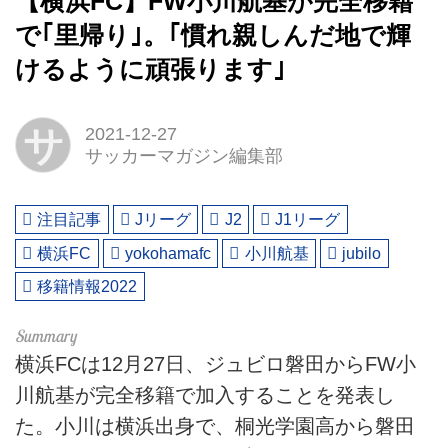
【横浜FC】FW小川航基が完全移籍
で｢里帰り｣。｢慣れ親しんだ地で輝
けるように頑張ります｣
サ
2021-12-27
サッカーマガジン編集部
注目記事
Jリーグ
J2
J1リーグ
横浜FC
yokohamafc
小川航基
jubilo
移籍情報2022
横浜FCは12月27日、ジュビロ磐田からFW小
川航基が完全移籍で加入することを発表し
た。小川は横浜出身で、桐光学園高から磐田