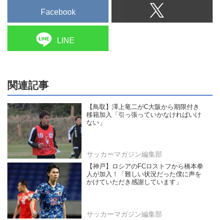
Facebook
LINE
関連記事
【鳥取】澤上竜二がC大阪から期限付き
移籍加入「引っ張っていかなければいけ
ない」
サッカーマガジン編集部
【神戸】ロシアのFCロストフから橋本拳
人が加入！「難しい状況だった僕に声を
かけていただき感謝しています」
サッカーマガジン編集部