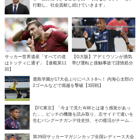
行動し、社会貢献し続けていきます」
サッカー世界遺産「すべての道
【G大阪】アデミウソンが酒気
はトッティに通ず」【連載第11
帯び運転と接触事故で謹慎処分
回】
鹿島学園が17大会ぶりにベスト8へ！ 内海心太郎の
2ゴールなどで堀越を撃破【3回戦】
【FC東京】「今まで見たＷ杯とは違う感覚があっ
た」。ピッチの機微を読み取り、左サイドで違いを
生むバングーナガンデ佳史扶、その復活がチームを
さらに前進させる！
第39回サッカーマガジンカップ全国レディース大会