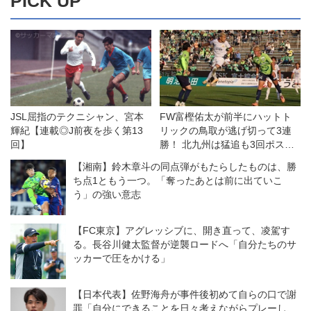
PICK UP
JSL屈指のテクニシャン、宮本
FW富樫佑太が前半にハットト
輝紀【連載◎J前夜を歩く第13
リックの鳥取が逃げ切って3連
回】
勝！ 北九州は猛追も3回ポスト
に嫌われて及ばず◎J3第36節
【湘南】鈴木章斗の同点弾がもたらしたものは、勝
ち点1ともう一つ。「奪ったあとは前に出ていこ
う」の強い意志
【FC東京】アグレッシブに、開き直って、凌駕す
る。長谷川健太監督が逆襲ロードへ「自分たちのサ
ッカーで圧をかける」
【日本代表】佐野海舟が事件後初めて自らの口で謝
罪「自分にできることを日々考えながらプレーし、