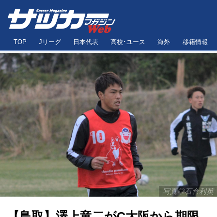
TOP
Jリーグ
日本代表
高校･ユース
海外
移籍情報
写真◎石倉利英
【鳥取】澤上竜二がC大阪から期限