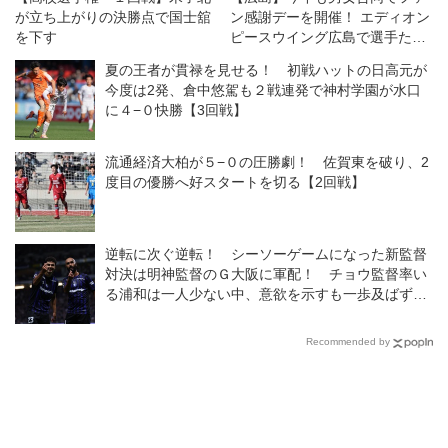
が立ち上がりの決勝点で国士舘
ン感謝デーを開催！ エディオン
を下す
ピースウイング広島で選手たち
がファン・サポーターとふれあ
夏の王者が貫禄を見せる！ 初戦ハットの日高元が
う
今度は2発、倉中悠駕も２戦連発で神村学園が水口
に４−０快勝【3回戦】
流通経済大柏が５−０の圧勝劇！ 佐賀東を破り、2
度目の優勝へ好スタートを切る【2回戦】
逆転に次ぐ逆転！ シーソーゲームになった新監督
対決は明神監督のＧ大阪に軍配！ チョウ監督率い
る浦和は一人少ない中、意欲を示すも一歩及ばず
◎J１開幕戦
Recommended by