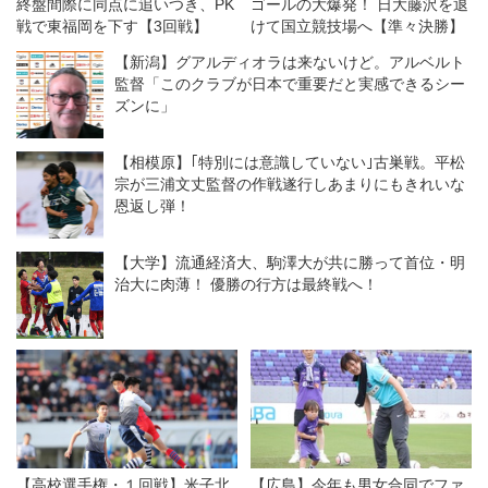
終盤間際に同点に追いつき、PK
ゴールの大爆発！ 日大藤沢を退
戦で東福岡を下す【3回戦】
けて国立競技場へ【準々決勝】
【新潟】グアルディオラは来ないけど。アルベルト
監督「このクラブが日本で重要だと実感できるシー
ズンに」
【相模原】｢特別には意識していない｣古巣戦。平松
宗が三浦文丈監督の作戦遂行しあまりにもきれいな
恩返し弾！
【大学】流通経済大、駒澤大が共に勝って首位・明
治大に肉薄！ 優勝の行方は最終戦へ！
【高校選手権・１回戦】米子北
【広島】今年も男女合同でファ