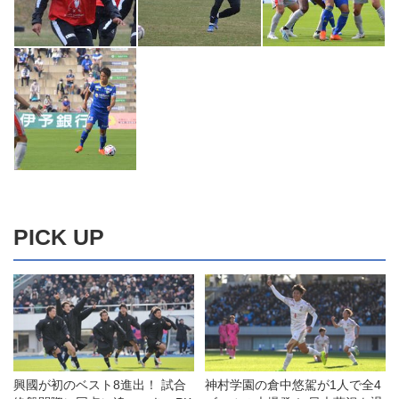
PICK UP
興國が初のベスト8進出！ 試合
神村学園の倉中悠駕が1人で全4