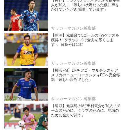
【神戸】ロシアのFCロストフから橋本拳
人が加入！「難しい状況だった僕に声を
かけていただき感謝しています」
サッカーマガジン編集部
【新潟】元仙台で5ゴールのFWゲデスを
獲得！｢グラウンドで全力を尽くしま
す｣。背番号は11に
サッカーマガジン編集部
【横浜FM】DFチアゴ・マルチンスがア
メリカのニューヨークシティFCへ完全移
籍「難しい決断でした」
サッカーマガジン編集部
【鳥取】元福島のMF田村亮介が加入「チ
ームのために、クラブのために、地域の
ために全力で闘う」