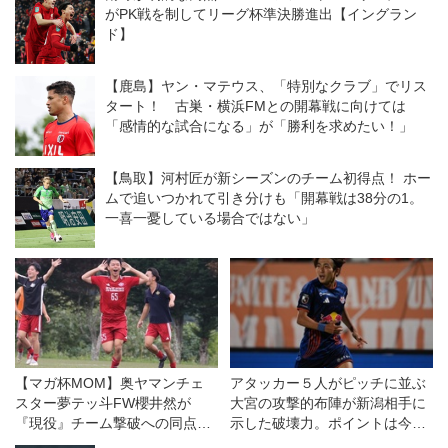
がPK戦を制してリーグ杯準決勝進出【イングラン
ド】
【鹿島】ヤン・マテウス、「特別なクラブ」でリス
タート！ 古巣・横浜FMとの開幕戦に向けては
「感情的な試合になる」が「勝利を求めたい！」
【鳥取】河村匠が新シーズンのチーム初得点！ ホー
ムで追いつかれて引き分けも「開幕戦は38分の1。
一喜一憂している場合ではない」
【マガ杯MOM】奥ヤマンチェ
アタッカー５人がピッチに並ぶ
スター夢テッ斗FW櫻井然が
大宮の攻撃的布陣が新潟相手に
『現役』チーム撃破への同点ゴ
示した破壊力。ポイントは今後
ール「真剣にやらないのも失礼
も継続できるかどうかだ◎J２