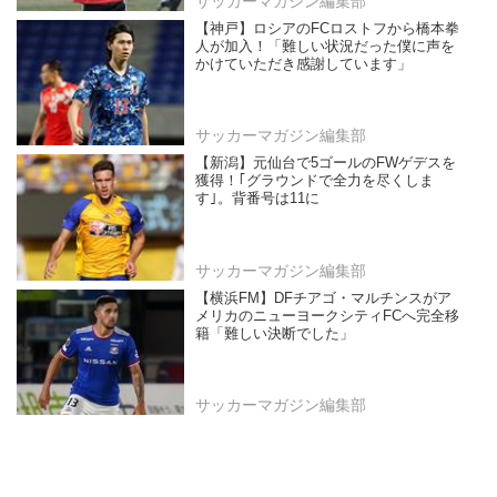
サッカーマガジン編集部
【神戸】ロシアのFCロストフから橋本拳
人が加入！「難しい状況だった僕に声を
かけていただき感謝しています」
サッカーマガジン編集部
【新潟】元仙台で5ゴールのFWゲデスを
獲得！｢グラウンドで全力を尽くしま
す｣。背番号は11に
サッカーマガジン編集部
【横浜FM】DFチアゴ・マルチンスがア
メリカのニューヨークシティFCへ完全移
籍「難しい決断でした」
サッカーマガジン編集部