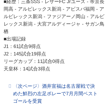
■経歴：三条SSS - レザーFC Jrユース - 帝京長
岡高 - アルビレックス新潟 - アビスパ福岡 - ア
ルビレックス新潟 - ファジアーノ岡山 - アルビ
レックス新潟 - 大宮アルディージャ - サガン鳥
栖
■出場記録
J1：61試合9得点
J2：145試合19得点
リーグカップ：11試合0得点
天皇杯：14試合3得点
〈次ページ〉酒井宣福は名古屋戦で決
めた鮮烈の左足ボレーで7月月間ベスト
ゴールを受賞