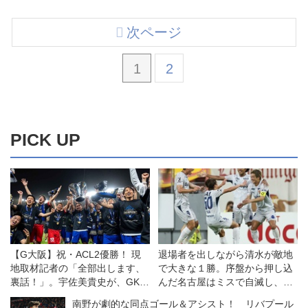
次ページ
1
2
PICK UP
【G大阪】祝・ACL2優勝！ 現
退場者を出しながら清水が敵地
地取材記者の「全部出します、
で大きな１勝。序盤から押し込
裏話！」。宇佐美貴史が、GKチ
んだ名古屋はミスで自滅し、悔
ームが、CBコンビが…
しい敗戦◎J1開幕戦
南野が劇的な同点ゴール＆アシスト！ リバプール