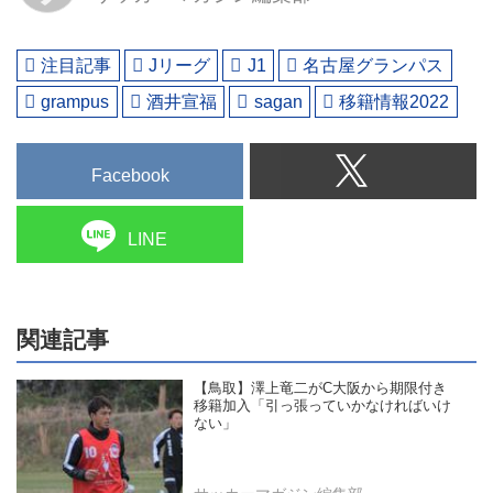
注目記事
Jリーグ
J1
名古屋グランパス
grampus
酒井宣福
sagan
移籍情報2022
Facebook
LINE
関連記事
【鳥取】澤上竜二がC大阪から期限付き
移籍加入「引っ張っていかなければいけ
ない」