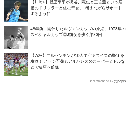
【川崎F】登里享平が長谷川竜也と三笘薫という屈
だと話していた」
開幕戦
指のドリブラーと組む幸せ。｢考えながらサポート
するように｣
48年前に開催したルヴァンカップの原点、1973年の
スペシャルカップ◎J前夜を歩く第30回
【W杯】アルゼンチンが10人で守るスイスの堅守を
攻略！ メッシ不発もアルバレスのスーパーミドルな
どで連覇へ前進
Recommended by