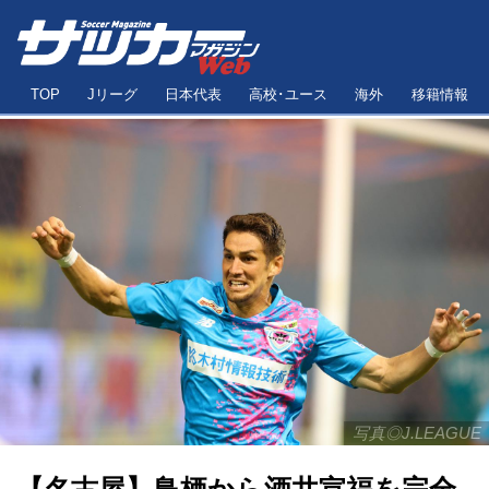
TOP
Jリーグ
日本代表
高校･ユース
海外
移籍情報
写真◎J.LEAGUE