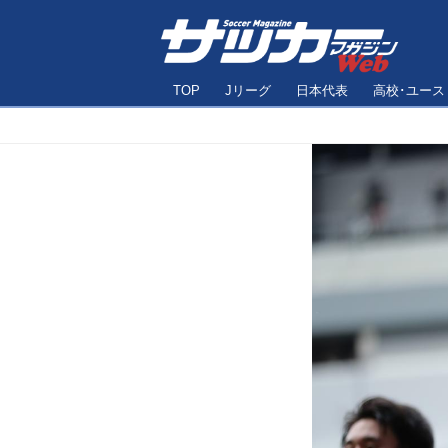
TOP
Jリーグ
日本代表
高校･ユース