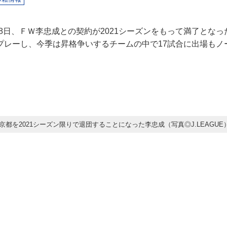
は28日、ＦＷ李忠成との契約が2021シーズンをもって満了となっ
プレーし、今季は昇格争いするチームの中で17試合に出場もノ
京都を2021シーズン限りで退団することになった李忠成（写真◎J.LEAGUE