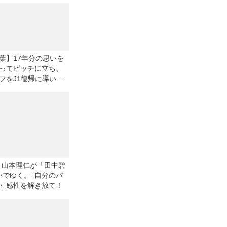
葉】17年分の思いを
ってピッチに立ち、
フをJ1復帰に導いた
大輔「信じ切ってい
ど、色んな思いが込
げました」
】山本理仁が「田中碧
いでゆく。｢自分のパ
い｣感性を解き放て！