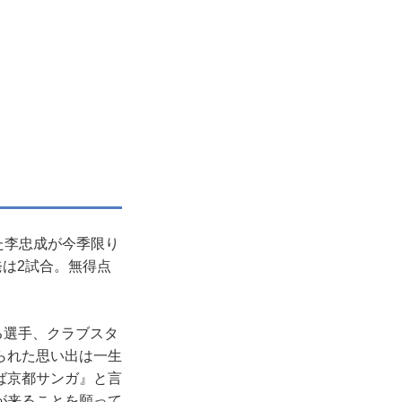
た李忠成が今季限り
発は2試合。無得点
る選手、クラブスタ
られた思い出は一生
ば京都サンガ』と言
が来ることを願って