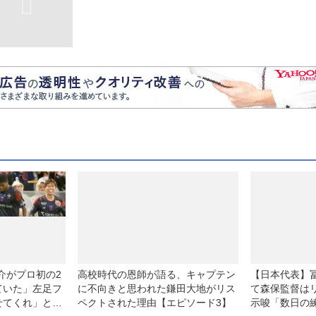
介がプロ初の2
高校時代の恩師が語る、キャプテン
【日本代表】
ていた」左足フ
に不向きと思われた鎌田大地がリス
て森保監督は
せてくれ」と頼
ペクトされた理由【エピソード3】
示唆「数日の