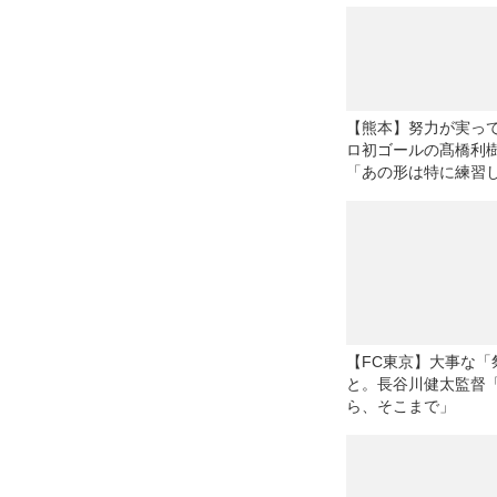
んだPKで自信を形に
【熊本】努力が実っ
ロ初ゴールの髙橋利
「あの形は特に練習
いた」
【FC東京】大事な「
と。長谷川健太監督
ら、そこまで」