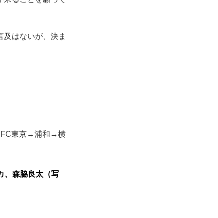
言及はないが、決ま
→FC東京→浦和→横
カ、森脇良太（写