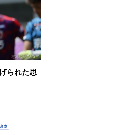
写真◎J.LEAGUE
遂げられた思
忠成