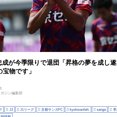
忠成が今季限りで退団「昇格の夢を成し
の宝物です」
8
マガジン編集部
グ
J2
J1リーグ
京都サンガFC
kyotosanfafc
sanga
李
移籍情報