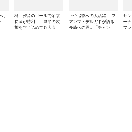
へ、
樋口汐音のゴールで帝京
上位追撃への大活躍！ フ
サン
ラ
長岡が勝利！ 昌平の攻
アンマ・デルガドが語る
ーナ
撃を封じ込めて５大会ぶ
長崎への思い「チャンス
フレ
りにベスト８進出【3回
を逃さずゴールを決めた
クリ
戦】
い」【J2月間MVP受賞】
ャラ
チェ