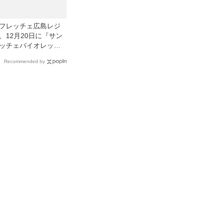
フレッチェ広島レジ
、12月20日に『サン
ッチェバイオレット
スマス』開催！ 新キ
Recommended by
クター『スノーサン
』が初登場