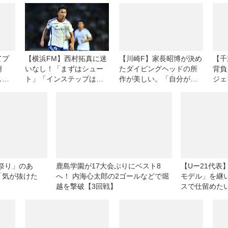
るかどうか」
てプ
【横浜FM】西村拓真に迷
【川崎F】家長昭博が決め
【千
樹
いなし！「まずはシュー
たダイビングヘッドの所
背負
して
ト」「インステップは得
作が美しい。「自分がで
ジェ
意」と納得のスーパーゴ
きることを、自分がやる
鈴木
ール！
だけ」の姿勢の証明
たけ
み上
祭り」のあ
鹿島学園が17大会ぶりにベスト8
【Uー21代表
「気が抜けた
へ！ 内海心太郎の2ゴールなどで堀
モデル」を継
越を撃破【3回戦】
スで仕留めた