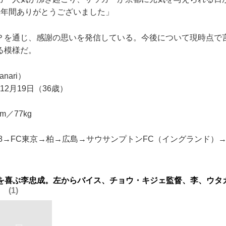
2年間ありがとうございました」
を通じ、感謝の思いを発信している。今後について現時点で
る模様だ。
nari）
12月19日（36歳）
m／77kg
-18→FC東京→柏→広島→サウサンプトンFC（イングランド）
格を喜ぶ李忠成。左からバイス、チョウ・キジェ監督、李、ウタ
）
1