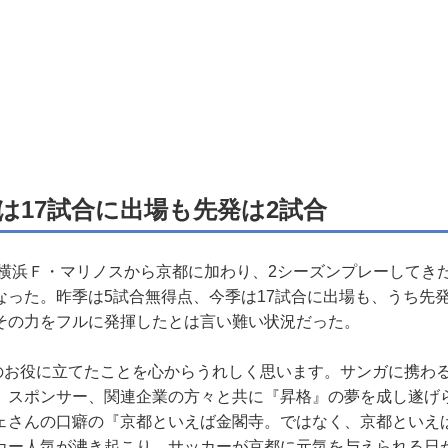
では17試合に出場も先発は2試合
に横浜Ｆ・マリノスから京都に加わり、2シーズンプレーしてき
なった。昨季は5試合無得点、今季は17試合に出場も、うち先
その力をフルに発揮したとは言い難い状況だった。
C.のお役に立てたことを心からうれしく思います。サンガに携わ
、スポンサー、関連企業の方々と共に『昇格』の夢を成し遂げ
ェさんの口癖の『京都といえば金閣寺。ではなく、京都といえ
カー人気が沸き起こり、サッカーが京都に元気を与えられる日