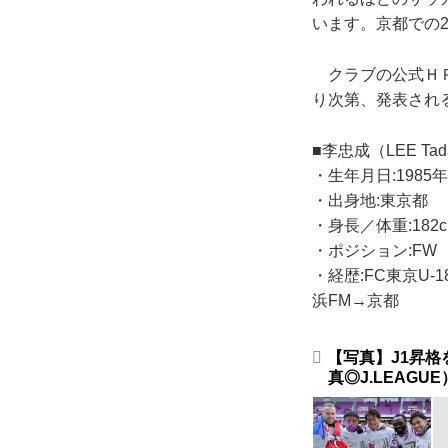
います。京都での
クラブの公式ＨＰ
り次第、発表され
■李忠成（LEE Tada
・生年月日:1985年
・出身地:東京都
・身長／体重:182c
・ポジション:FW
・経歴:FC東京U
浜FM→京都
【写真】J1昇
真◎J.LEAGUE