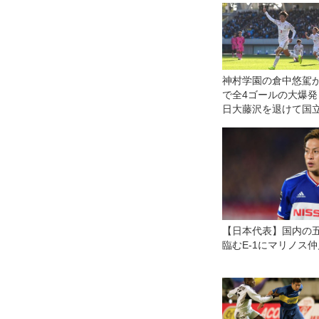
神村学園の倉中悠駕が
で全4ゴールの大爆発
日大藤沢を退けて国
技場へ【準々決勝】
【日本代表】国内の
臨むE-1にマリノス