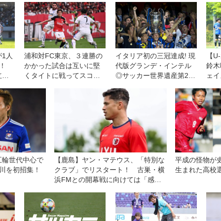
1人
浦和対FC東京、３連勝の
イタリア初の三冠達成! 現
【U
！
かかった試合は互いに堅
代版グランデ・インテル
鈴木
立競
くタイトに戦ってスコア
◎サッカー世界遺産第26
ェイ
レスドローで決着◎J１第
回
ア王
20節
人発
五輪世代中心で
【鹿島】ヤン・マテウス、「特別な
平成の怪物が
仲川を初招集！
クラブ」でリスタート！ 古巣・横
生まれた高校選
浜FMとの開幕戦に向けては「感情
的な試合になる」が「勝利を求めた
い！」