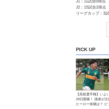
J1：11試合0得点
J2：15試合2得点
リーグカップ：3試
PICK UP
【高校選手権】いよい
28日開幕！ 識者が
ヒーロー候補は？ ピ
談・中編