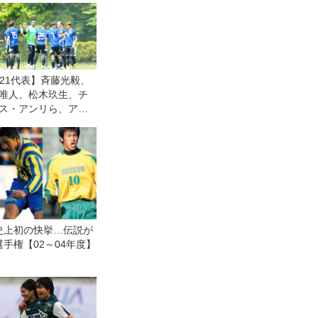
-21代表】斉藤光毅、
唯人、松木玖生、チ
ス・アンリら、アジ
者へパリ五輪世代21
表！
史上初の快挙…伝説が
手権【02～04年度】