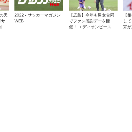
の天
2022 - サッカーマガジン
【広島】今年も男女合同
【相
◎サ
WEB
でファン感謝デーを開
して
回
催！ エディオンピースウ
宗が
イング広島で選手たちが
遂行
ファン・サポーターとふ
な恩
れあう