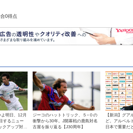
合0得点
よ明日、12月
ジーコのハットトリック、５−０の
【新潟】グア
注目するニュー
衝撃から30年。J開幕戦の鹿島対名
ど。アルベル
ックアップ対
古屋を振り返る【J30周年】
日本で重要だ
に」