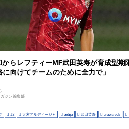
和からレフティーMF武田英寿が育成型期
昇格に向けてチームのために全力で」
6
マガジン編集部
グ
J2
大宮アルディージャ
ardija
武田英寿
urawareds