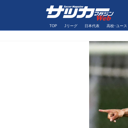
TOP
Jリーグ
日本代表
高校･ユース