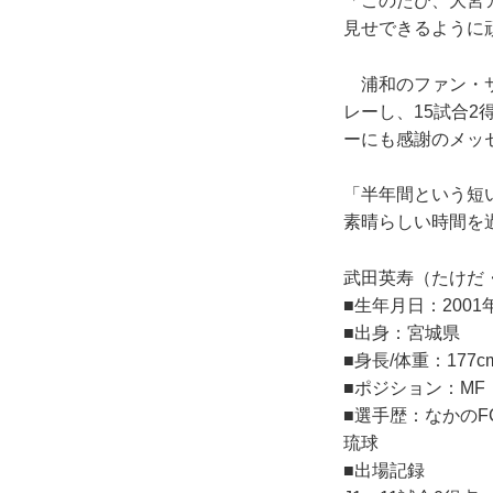
「このたび、大宮
見せできるように
浦和のファン・サ
レーし、15試合
ーにも感謝のメッ
「半年間という短
素晴らしい時間を
武田英寿（たけだ
■生年月日：2001年9
■出身：宮城県
■身長/体重：177cm
■ポジション：MF
■選手歴：なかのFC 
琉球
■出場記録