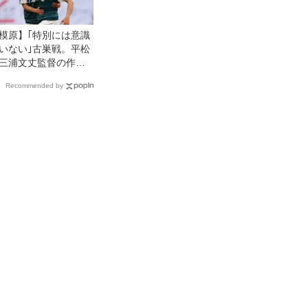
模原】｢特別には意識
いない｣古巣戦。平松
三浦文丈監督の作戦
しあまりにもきれい
Recommended by
返し弾！