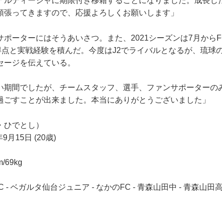
アルディージャに期限付き移籍することになりました。成長し
頑張ってきますので、応援よろしくお願いします」
ポーターにはそうあいさつ。また、2021シーズンは7月から
2得点と実戦経験を積んだ。今度はJ2でライバルとなるが、琉球
セージを伝えている。
い期間でしたが、チームスタッフ、選手、ファンサポーターの
過ごすことが出来ました。本当にありがとうございました」
・ひでとし）
月15日 (20歳)
/69kg
- ベガルタ仙台ジュニア - なかのFC - 青森山田中 - 青森山田高 -