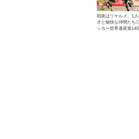
戦術はリケルメ。1人
才と愉快な仲間たち
ッカー世界遺産第14