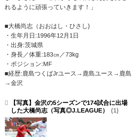
れるように頑張っていきます！」
■大橋尚志（おおはし・ひさし)
・生年月日:1996年12月1日
・出身:茨城県
・身長／体重:183㎝／73kg
・ポジション:MF
■経歴:鹿島つくばJrユース→鹿島ユース→鹿島
→金沢
【写真】金沢の5シーズンで174試合に出場
した大橋尚志（写真◎J.LEAGUE）
1