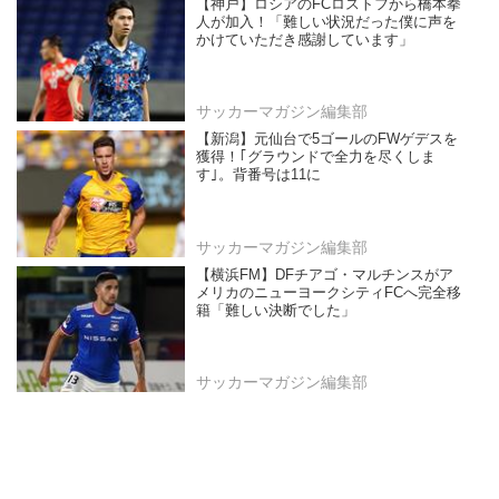
【神戸】ロシアのFCロストフから橋本拳
人が加入！「難しい状況だった僕に声を
かけていただき感謝しています」
サッカーマガジン編集部
【新潟】元仙台で5ゴールのFWゲデスを
獲得！｢グラウンドで全力を尽くしま
す｣。背番号は11に
サッカーマガジン編集部
【横浜FM】DFチアゴ・マルチンスがア
メリカのニューヨークシティFCへ完全移
籍「難しい決断でした」
サッカーマガジン編集部