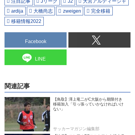
注目記事
Jリーグ
J2
大宮アルディージャ
ardija
大橋尚志
zweigen
完全移籍
移籍情報2022
Facebook
LINE
関連記事
【鳥取】澤上竜二がC大阪から期限付き
移籍加入「引っ張っていかなければいけ
ない」
サッカーマガジン編集部