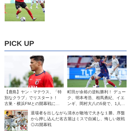
PICK UP
【鹿島】ヤン・マテウス、「特
町田が余裕の逆転勝利！ デュー
別なクラブ」でリスタート！
ク、明本考浩、相馬勇紀、イエ
古巣・横浜FMとの開幕戦に向
ンギ、岡村大八の5発で、1人少
けては「感情的な試合になる」
ないFC東京をひっくり返す◎J1
退場者を出しながら清水が敵地で大きな１勝。序盤
が「勝利を求めたい！」
第1節
から押し込んだ名古屋はミスで自滅し、悔しい敗戦
◎J1開幕戦