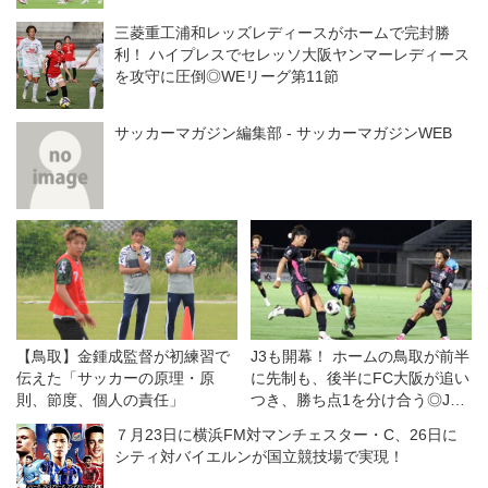
三菱重工浦和レッズレディースがホームで完封勝
利！ ハイプレスでセレッソ大阪ヤンマーレディース
を攻守に圧倒◎WEリーグ第11節
サッカーマガジン編集部 - サッカーマガジンWEB
【鳥取】金鍾成監督が初練習で
J3も開幕！ ホームの鳥取が前半
伝えた「サッカーの原理・原
に先制も、後半にFC大阪が追い
則、節度、個人の責任」
つき、勝ち点1を分け合う◎J3
開幕戦
７月23日に横浜FM対マンチェスター・C、26日に
シティ対バイエルンが国立競技場で実現！