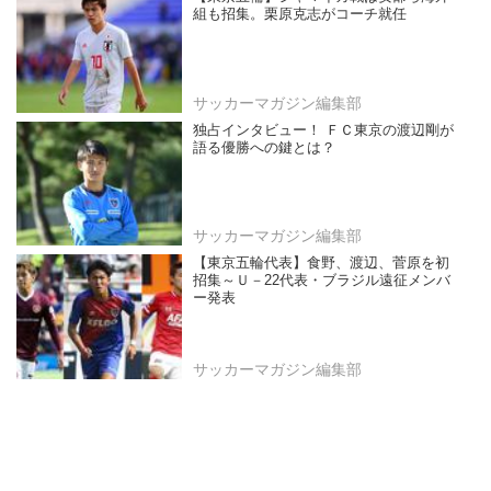
組も招集。栗原克志がコーチ就任
サッカーマガジン編集部
独占インタビュー！ ＦＣ東京の渡辺剛が
語る優勝への鍵とは？
サッカーマガジン編集部
【東京五輪代表】食野、渡辺、菅原を初
招集～Ｕ－22代表・ブラジル遠征メンバ
ー発表
サッカーマガジン編集部