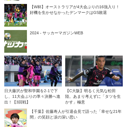
【W杯】オーストラリアが4大会ぶりの16強入り！
好機を生かせなかったデンマークはGS敗退
2024 - サッカーマガジンWEB
日大藤沢が聖和学園を2-1で下
【C大阪】明るく元気な松田
し、11大会ぶりの準々決勝へ進
陸。あまり考えずに「タツを生
出！【3回戦】
かす」極意
【千葉】佐藤寿人が引退会見で語った「幸せな21年
間」の笑顔と涙の深い思い