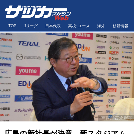
TOP
Jリーグ
日本代表
高校･ユース
海外
移籍情報
写真◎石倉利英
広島の新社長が決意、新スタジアム