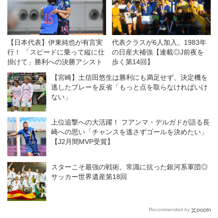
【日本代表】伊東純也が有言実
代表クラスが6人加入。1983年
行！ 「スピードに乗って縦に仕
の日産大補強【連載◎J前夜を
掛けて」勝利への決勝アシスト
歩く第14回】
【宮崎】土信田悠生は勝利にも満足せず、決定機を
逃したプレーを反省「もっと点を取らなければいけ
ない」
上位追撃への大活躍！ フアンマ・デルガドが語る長
崎への思い「チャンスを逃さずゴールを決めたい」
【J2月間MVP受賞】
スターこそ最強の戦術。常識に抗った銀河系軍団◎
サッカー世界遺産第18回
Recommended by