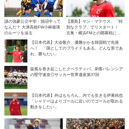
謎の強豪公立中学・鵠沼中って
【鹿島】ヤン・マテウス、「特
なんだ？ 大津高校FW小林俊瑛
別なクラブ」でリスタート！
のルーツを辿る
古巣・横浜FMとの開幕戦に向
けては「感情的な試合になる」
【日本代表】大迫敬介、優勝かかる韓国戦で先発
が「勝利を求めたい！」
へ！ 「国としてのプライドもある。どんな形であ
れ、勝ちたい」
旋風を巻き起こしたクペラティバ。刺客バレンシア
の堅守速攻◎サッカー世界遺産第37回
【日本代表】外はもちろん、内でも生きる伊東純也
「シャドーはよりゴールに近いのでゴールが取れる
動きをしたい」