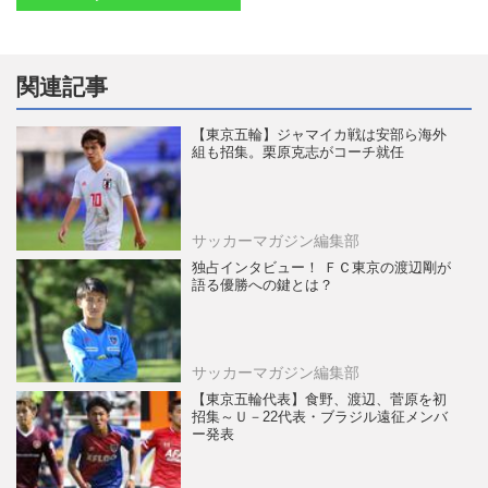
関連記事
【東京五輪】ジャマイカ戦は安部ら海外
組も招集。栗原克志がコーチ就任
サッカーマガジン編集部
独占インタビュー！ ＦＣ東京の渡辺剛が
語る優勝への鍵とは？
サッカーマガジン編集部
【東京五輪代表】食野、渡辺、菅原を初
招集～Ｕ－22代表・ブラジル遠征メンバ
ー発表