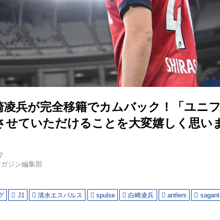
崎凌兵が完全移籍でカムバック！「ユニ
させていただけることを大変嬉しく思い
7
マガジン編集部
グ
J1
清水エスパルス
spulse
白崎凌兵
antlers
sagant