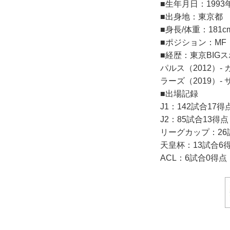
■生年月日：1993
■出身地：東京都
■身長/体重：181cm
■ポジション：MF
■経歴：東京BIGスポ
パルス（2012）-
ラーズ（2019）-
■出場記録
J1：142試合17得
J2：85試合13得点
リーグカップ：26
天皇杯：13試合6
ACL：6試合0得点