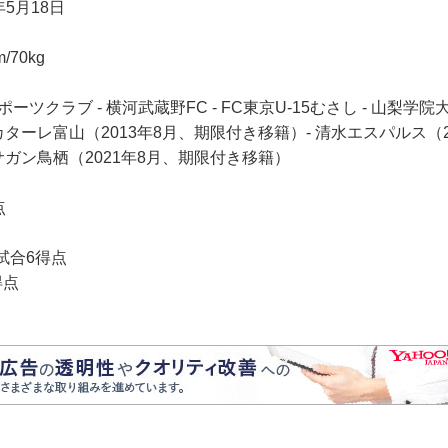
年5月18日
/70kg
ーツクラブ - 横河武蔵野FC - FC東京U-15むさし - 山梨学院
 カターレ富山（2013年8月、期限付き移籍）- 清水エスパルス（2
 サガン鳥栖（2021年8月、期限付き移籍）
点
試合6得点
得点