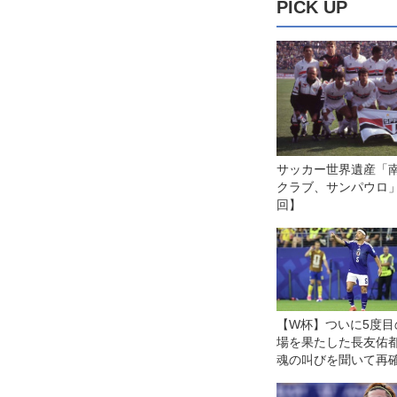
PICK UP
サッカー世界遺産「
クラブ、サンパウロ」
回】
【W杯】ついに5度目
場を果たした長友佑
魂の叫びを聞いて再
「絶対に孤独にさせ
と思って鼓舞してき