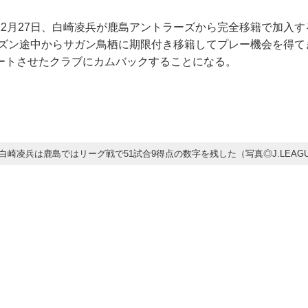
12月27日、白崎凌兵が鹿島アントラーズから完全移籍で加入
シーズン途中からサガン鳥栖に期限付き移籍してプレー機会を得
ートさせたクラブにカムバックすることになる。
白崎凌兵は鹿島ではリーグ戦で51試合9得点の数字を残した（写真◎J.LEAG