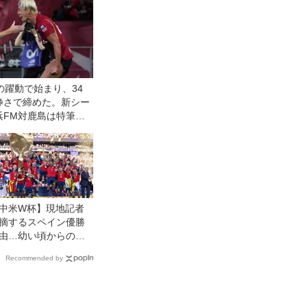
の躍動で始まり、34
静さで締めた。新シー
浜FM対鹿島は特筆す
だった◎J１開幕戦
中米W杯】現地記者
摘するスペイン優勝
由…幼い頃からの
術教育』で我々はオ
Recommended by
マティズムを理解
ボールを「５００ユ
札のように」扱う