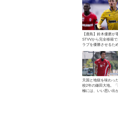
ど、その気持ちは彼
響いていた」
【鹿島】鈴木優磨が
STVVから完全移籍
ラブを優勝させるた
した」
天国と地獄を味わっ
校2年の鎌田大地。「
極には、いい思い出
ったくありません」
ピソード2】