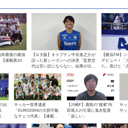
南米最後の最強
【Ｇ大阪】キャプテン中谷進之介が
【横浜FM】ン
【連載第10
語った新シーズンへの決意「監督交
デビュー！「
代は言い訳にならない。結果が出せ
た」喜びと「
なければ、ツケは全部、自分たちに
さと
回ってくる」
の出
サッカー世界遺産
【川崎F】鹿島の“後輩”内
サッ
都。
「EURO2004の大胆不敵
田篤人の引退に鬼木監督
サッ
確認
なチェコ代表」【連載第8
「寂しい」
ない
回】
たけ