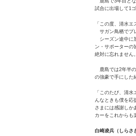
鹿島で3年目とな
試合に出場して1
「この度、清水エ
サガン鳥栖でプレ
シーズン途中に加
ン・サポーターの
絶対に忘れません
鹿島では2年半の
の強豪で手にした
「このたび、清水
んなときも僕を応
さまには感謝しか
カーをこれからも
白崎凌兵（しらさ