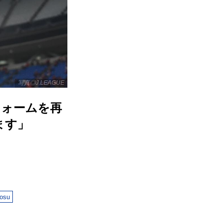
写真◎J.LEAGUE
フォームを再
ます」
osu