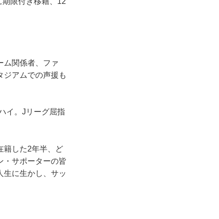
期限付き移籍、12
ーム関係者、ファ
タジアムでの声援も
ハイ。Jリーグ屈指
在籍した2年半、ど
ン・サポーターの皆
人生に生かし、サッ