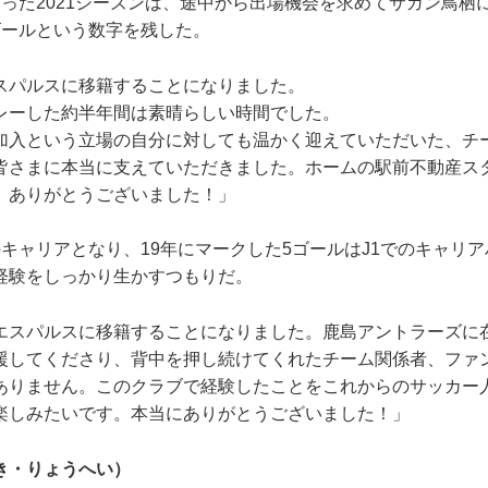
った2021シーズンは、途中から出場機会を求めてサガン鳥栖に
ゴールという数字を残した。
スパルスに移籍することになりました。
ーした約半年間は素晴らしい時間でした。
入という立場の自分に対しても温かく迎えていただいた、チ
皆さまに本当に支えていただきました。ホームの駅前不動産ス
。ありがとうございました！」
キャリアとなり、19年にマークした5ゴールはJ1でのキャリア
経験をしっかり生かすつもりだ。
エスパルスに移籍することになりました。鹿島アントラーズに
援してくださり、背中を押し続けてくれたチーム関係者、ファ
ありません。このクラブで経験したことをこれからのサッカー
楽しみたいです。本当にありがとうございました！」
き・りょうへい）