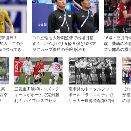
らに
電撃復帰！
ロス五輪も大岩剛監督で出場目指
16歳・三井寺
で加入「このク
す！ JFAはパリ五輪８強とU23ア
歳・柴崎の冷
めに帰ってきま
ジアカップ優勝の手腕を評価
ズン開幕の横
べき好ゲーム
た高
三菱重工浦和レッズレデ
南米発のトータルフット
【北
西京
ィースがホームで完封勝
ボール『ラ・マキナ』◎
が指
がま
利！ ハイプレスでセレッ
サッカー世界遺産第32回
の理
【エ
ソ大阪ヤンマーレディー
『戦
スを攻守に圧倒◎WEリー
ート
グ第11節
し、
ーロ