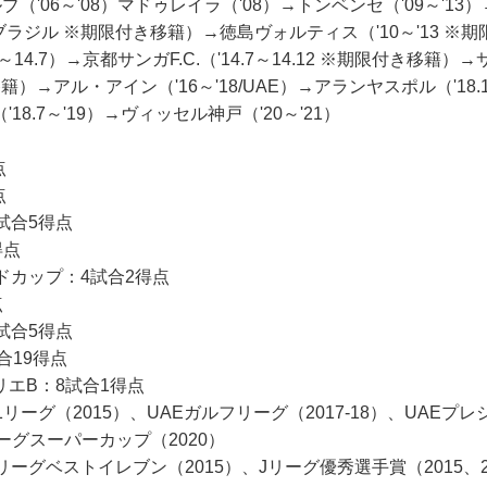
（'06～'08）マドゥレイラ（'08）→トンベンセ（'09～'1
上、ブラジル ※期限付き移籍）→徳島ヴォルティス（'10～'13 
～14.7）→京都サンガF.C.（'14.7～14.12 ※期限付き移籍
籍）→アル・アイン（'16～'18/UAE）→アランヤスポル（'18.1～
18.7～'19）→ヴィッセル神戸（'20～'21）
点
点
試合5得点
得点
ルドカップ：4試合2得点
点
試合5得点
合19得点
エB：8試合1得点
リーグ（2015）、UAEガルフリーグ（2017-18）、UAEプ
Jリーグスーパーカップ（2020）
リーグベストイレブン（2015）、Jリーグ優秀選手賞（2015、2