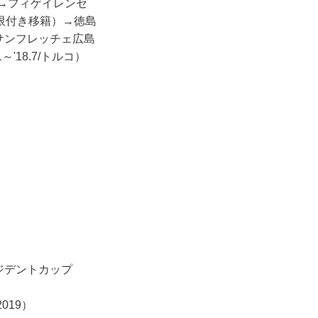
3）→フィゲイレンセ
※期限付き移籍）→徳島
）→サンフレッチェ広島
'18.7/トルコ）
レジデントカップ
019）