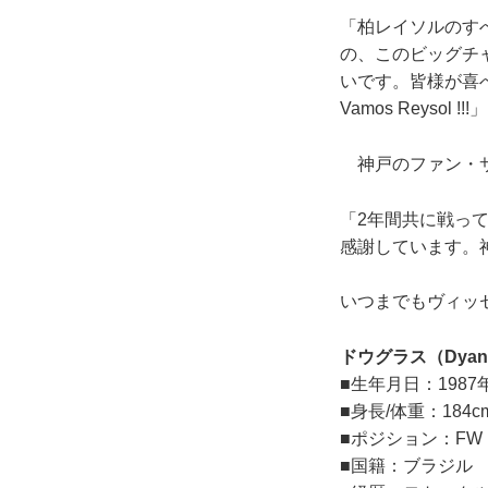
「柏レイソルのす
の、このビッグチ
いです。皆様が喜
Vamos Reysol !!!」
神戸のファン・サ
「2年間共に戦っ
感謝しています。
いつまでもヴィッ
ドウグラス（Dyanfr
■生年月日：1987
■身長/体重：184cm
■ポジション：FW
■国籍：ブラジル