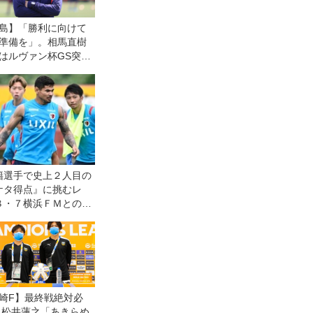
島】「勝利に向けて
準備を」。相馬直樹
はルヴァン杯GS突破
ームで必勝を期す
籍選手で史上２人目の
ケタ得点』に挑むレ
８・７横浜ＦＭとの開
である自分たちの力を
意気込む
崎F】最終戦絶対必
 松井蓮之「あきらめ