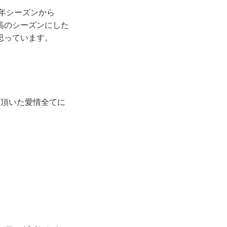
2年シーズンから
高のシーズンにした
思っています。
ら頂いた愛情全てに
」