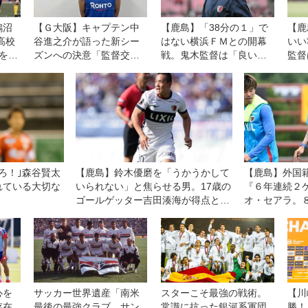
鵠沼
【Ｇ大阪】キャプテン中
【鹿島】「38分の１」で
【鹿
高校
谷進之介が語った新シー
はない横浜ＦＭとの開幕
いい
を辿
ズンへの決意「監督交代
戦。鬼木監督は「良いも
監督
は言い訳にならない。結
のを見せたいし、決勝戦
へホ
果が出せなければ、ツケ
のつもりで戦う」
は全部、自分たちに回っ
てくる」
ろ！｣森谷賢太
【鹿島】鈴木優磨を「うかうかして
【鹿島】外国
れている大切な
いられない」と焦らせる男。17歳の
『６年連続２
ゴールゲッター吉田湊海が得点とと
オ・セアラ。
もに目指すもの「頑張って走って守
幕戦は「王者
備ができる人になりたい」
示す機会」と
心を
サッカー世界遺産「南米
スターこそ最強の戦術。
【川
存在
最後の最強クラブ、サン
常識に抗った銀河系軍団
勝！