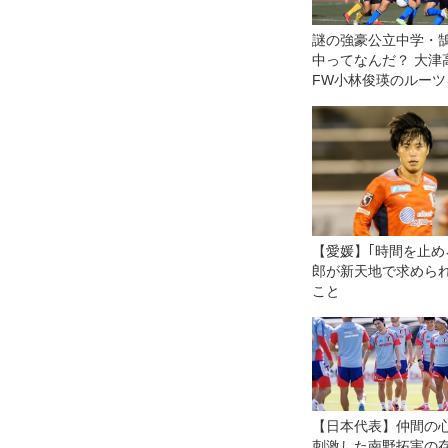
謎の強豪公立中学・
中ってなんだ？ 大津
FW小林俊瑛のルーツ
る
【愛媛】｢時間を止め
郎が新天地で求めら
こと
【日本代表】仲間の
刺激した南野拓実の