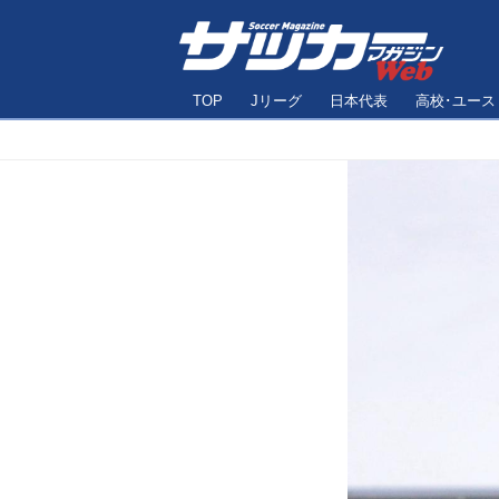
TOP
Jリーグ
日本代表
高校･ユース