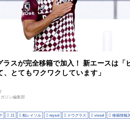
グラスが完全移籍で加入！ 新エースは「
て、とてもワクワクしています」
7
マガジン編集部
グ
J1
柏レイソル
reysol
ドウグラス
vissel
移籍情報20