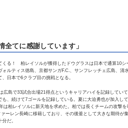
情全てに感謝しています」
くる！ 柏レイソルが獲得したドウグラスは日本で通算10シ
ヴォルティス徳島、京都サンガF.C.、サンフレッチェ広島、清
て、日本で6クラブ目の挑戦となる。
は広島で33試合出場21得点というキャリアハイを記録していて、
でも、続けて7ゴールを記録している。夏に大迫勇也が加入し
22年は柏レイソルに新天地を求めた。柏では長くチームの攻撃
ファーレン長崎に移籍しており、その後釜として大きな期待が
十分だ。