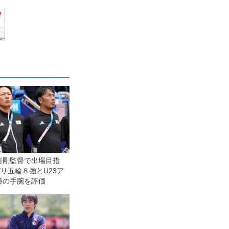
岩剛監督で出場目指
パリ五輪８強とU23ア
勝の手腕を評価