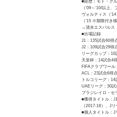
■経歴：モト・クルブ
（'09～'10/以
ヴォルティス（'14
（'15 ※期限付き移
→清水エスパルス（'
■出場記録
J1：135試合60得
J2：109試合29得
リーグカップ：10
天皇杯：14試合4
FIFAクラブワー
ACL：23試合6得
トルコリーグ：14
UAEリーグ：30試
ブラジレイロ・セリ
■獲得タイトル：J1
（2017-18）、
■個人タイトル：J