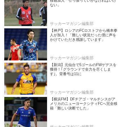
移籍加入「引っ張っていかなければいけ
ない」
サッカーマガジン編集部
【神戸】ロシアのFCロストフから橋本拳
人が加入！「難しい状況だった僕に声を
かけていただき感謝しています」
サッカーマガジン編集部
【新潟】元仙台で5ゴールのFWゲデスを
獲得！｢グラウンドで全力を尽くしま
す｣。背番号は11に
サッカーマガジン編集部
【横浜FM】DFチアゴ・マルチンスがア
メリカのニューヨークシティFCへ完全移
籍「難しい決断でした」
サッカーマガジン編集部