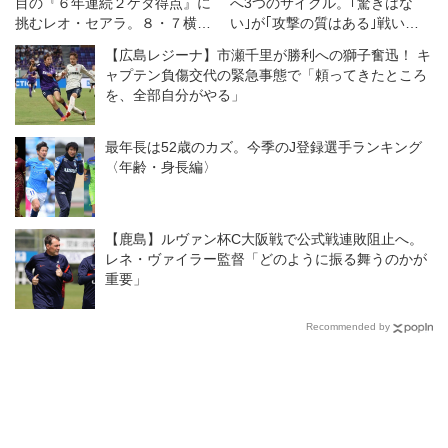
目の『６年連続２ケタ得点』に
へ3つのサイクル。｢驚きはな
挑むレオ・セアラ。８・７横浜
い｣が｢攻撃の質はある｣戦いで
ＦＭとの開幕戦は「王者である
絶対勝ち点3！
【広島レジーナ】市瀬千里が勝利への獅子奮迅！ キ
自分たちの力を示す機会」と意
ャプテン負傷交代の緊急事態で「頼ってきたところ
気込む
を、全部自分がやる」
最年長は52歳のカズ。今季のJ登録選手ランキング
〈年齢・身長編〉
【鹿島】ルヴァン杯C大阪戦で公式戦連敗阻止へ。
レネ・ヴァイラー監督「どのように振る舞うのかが
重要」
Recommended by