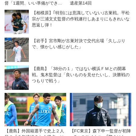
督「1週間、いい準備ができた
遺産第14回
と思っています」
【相模原】｢特別には意識していない｣古巣戦。平松
宗が三浦文丈監督の作戦遂行しあまりにもきれいな
恩返し弾！
【岩手】宮市剛が古巣対決で交代出場「久しぶり
で、懐かしい感じがした」
【鹿島】「38分の１」ではない横浜ＦＭとの開幕
戦。鬼木監督は「良いものを見せたいし、決勝戦の
つもりで戦う」
【鹿島】外国籍選手で史上２人
【FC東京】森下申一監督が初陣