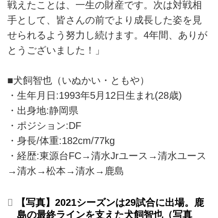
戦えたことは、一生の財産です。次は対戦相
手として、皆さんの前でより成長した姿を見
せられるよう努力し続けます。4年間、ありが
とうございました！」
■犬飼智也（いぬかい・ともや）
・生年月日:1993年5月12日生まれ(28歳)
・出身地:静岡県
・ポジション:DF
・身長/体重:182cm/77kg
・経歴:東源台FC→清水Jrユース→清水ユース
→清水→松本→清水→鹿島
【写真】2021シーズンは29試合に出場。鹿
島の最終ラインを支えた犬飼智也（写真