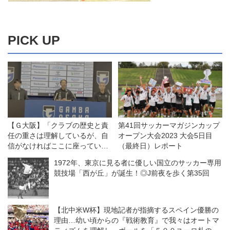
PICK UP
【Ｇ大阪】「クラブの歴史と責
第41回サッカーマガジンカップ
任の重さは理解しているが、自
オープン大会2023 大会5日目
信がなければここに座っていな
（最終日）レポート
い」。クラブのレジェンド、明
1972年、東京に見る者に優しい国立のサッカー専用
神智和・新監督が目指すのはど
競技場「西が丘」が誕生！◎J前夜を歩く第35回
んなチームなのか？
【北中米W杯】現地記者が指摘するスペイン優勝の
理由…幼い頃からの『戦術教育』で我々はオートマ