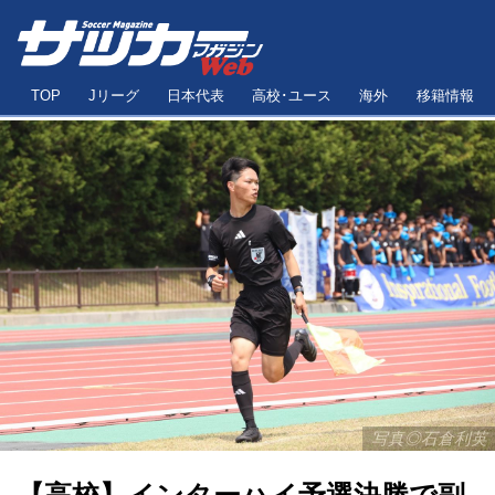
TOP
Jリーグ
日本代表
高校･ユース
海外
移籍情報
写真◎石倉利英