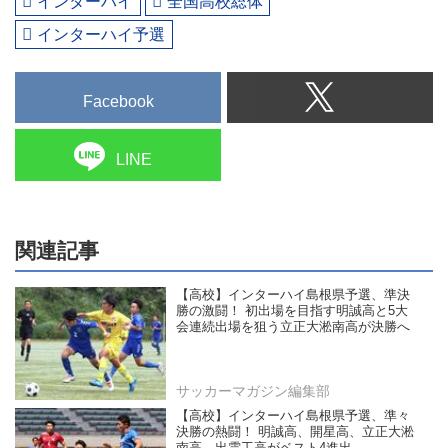
インターハイ
全国高校総体
インターハイ予選
Facebook
LINE
関連記事
【高校】インターハイ島根県予選、準決
勝の激闘！ 初出場を目指す明誠高と5大
会連続出場を狙う立正大淞南高が決勝へ
サッカーマガジン編集部
【高校】インターハイ島根県予選、準々
決勝の熱闘！ 明誠高、開星高、立正大淞