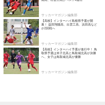
南高、出雲工高がベスト4進出
サッカーマガジン編集部
【高校】インターハイ島根県予選が開
幕！ 益田翔陽高、出雲工高、浜田高など
が2回戦へ
サッカーマガジン編集部
【高校】インターハイ予選が進行中！ 鳥
取県予選は米子北高と鳥取城北高が決勝
へ、女子は鳥取城北高が優勝
サッカーマガジン編集部