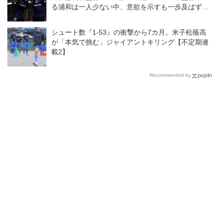
る浦和は一人少ない中、意欲を示すも一歩及ばず
◎J１開幕戦
シュート数『1-53』の衝撃から7カ月。米子松蔭高
が「本気で挑む」ジャイアントキリング【不定期連
載2】
Recommended by