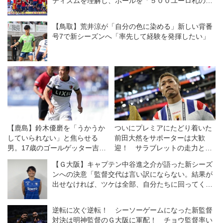
ティズムを理解し、ボールを「５００ユーロ札のよ
うに」扱う
【鳥取】荒井涼が「自分の色に染める」新しい背番
号7で新シーズンへ「率先して経験を発揮したい」
【鹿島】鈴木優磨を「うかうか
ついにプレミアにたどり着いた
していられない」と焦らせる
前田大然をサポーターは大歓
男。17歳のゴールゲッター吉田
迎！ サラブレットの走力と農
湊海が得点とともに目指すもの
耕馬の献身でイプスウィッチに
【Ｇ大阪】キャプテン中谷進之介が語った新シーズ
「頑張って走って守備ができる
残留をもたらす！【英国通信】
ンへの決意「監督交代は言い訳にならない。結果が
人になりたい」
出せなければ、ツケは全部、自分たちに回ってく
る」
逆転に次ぐ逆転！ シーソーゲームになった新監督
対決は明神監督のＧ大阪に軍配！ チョウ監督率い