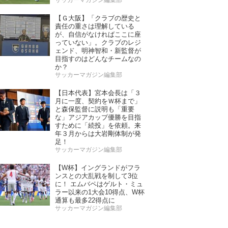
【Ｇ大阪】「クラブの歴史と
責任の重さは理解している
が、自信がなければここに座
っていない」。クラブのレジ
ェンド、明神智和・新監督が
目指すのはどんなチームなの
か？
サッカーマガジン編集部
【日本代表】宮本会長は「３
月に一度、契約をＷ杯まで」
と森保監督に説明も「重要
な」アジアカップ優勝を目指
すために「続投」を依頼。来
年３月からは大岩剛体制が発
足！
サッカーマガジン編集部
【W杯】イングランドがフラ
ンスとの大乱戦を制して3位
に！ エムバペはゲルト・ミュ
ラー以来の1大会10得点、W杯
通算も最多22得点に
サッカーマガジン編集部