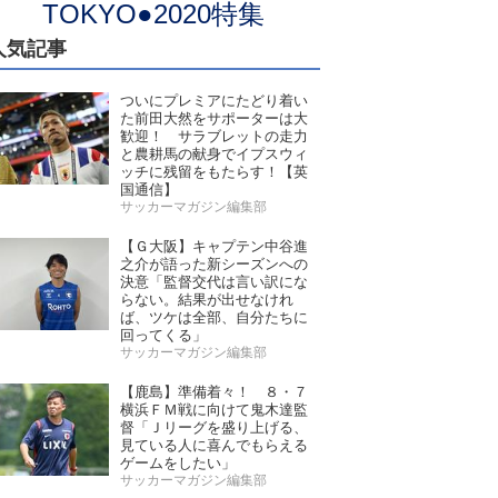
TOKYO●2020特集
人気記事
ついにプレミアにたどり着い
た前田大然をサポーターは大
歓迎！ サラブレットの走力
と農耕馬の献身でイプスウィ
ッチに残留をもたらす！【英
国通信】
サッカーマガジン編集部
【Ｇ大阪】キャプテン中谷進
之介が語った新シーズンへの
決意「監督交代は言い訳にな
らない。結果が出せなけれ
ば、ツケは全部、自分たちに
回ってくる」
サッカーマガジン編集部
【鹿島】準備着々！ ８・７
横浜ＦＭ戦に向けて鬼木達監
督「Ｊリーグを盛り上げる、
見ている人に喜んでもらえる
ゲームをしたい」
サッカーマガジン編集部