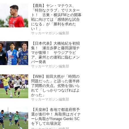
【鹿島】ヤン・マテウス、
「特別なクラブ」でリスター
ト！ 古巣・横浜FMとの開幕
戦に向けては「感情的な試合
になる」が「勝利を求めた
い！」
サッカーマガジン編集部
【日本代表】大橋祐紀を初招
集！ 瀬古歩夢と藤田譲瑠チ
マが復帰！ サウジアラビ
ア、豪州との連戦に臨むメン
バー発表
サッカーマガジン編集部
【W杯】前田大然が「時間の
問題だった」と語った後半終
了間際の失点。劣勢を強いら
れて「しっかりつなげればよ
かった」
サッカーマガジン編集部
【天皇杯】各地で都道府県予
選が進行中！ 鳥取県はガイナ
ーレ鳥取がYonago Genki SC
を下して出場決定
サッカーマガジン編集部