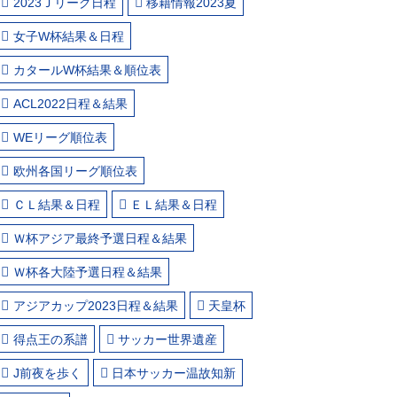
2023Ｊリーグ日程
移籍情報2023夏
女子W杯結果＆日程
カタールW杯結果＆順位表
ACL2022日程＆結果
WEリーグ順位表
欧州各国リーグ順位表
ＣＬ結果＆日程
ＥＬ結果＆日程
Ｗ杯アジア最終予選日程＆結果
Ｗ杯各大陸予選日程＆結果
アジアカップ2023日程＆結果
天皇杯
得点王の系譜
サッカー世界遺産
J前夜を歩く
日本サッカー温故知新