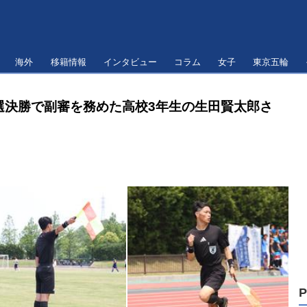
海外
移籍情報
インタビュー
コラム
女子
東京五輪
選決勝で副審を務めた高校3年生の生田賢太郎さ
P