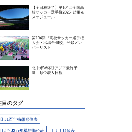
【全日程終了】第104回全国高
校サッカー選手権2025･結果＆
スケジュール
第104回『高校サッカー選手権
大会・出場全48校』登録メン
バーリスト
北中米W杯◎アジア最終予
選 順位表＆日程
注目のタグ
J1百年構想順位表
J2･J3百年構想順位表
Ｊ１順位表