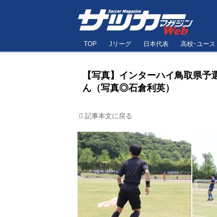
TOP
Jリーグ
日本代表
高校･ユース
【写真】インターハイ鳥取県予
ん（写真◎石倉利英）
記事本文に戻る