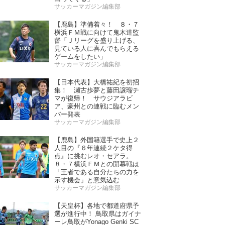
サッカーマガジン編集部
【鹿島】準備着々！ ８・７
横浜ＦＭ戦に向けて鬼木達監
督「Ｊリーグを盛り上げる、
見ている人に喜んでもらえる
ゲームをしたい」
サッカーマガジン編集部
【日本代表】大橋祐紀を初招
集！ 瀬古歩夢と藤田譲瑠チ
マが復帰！ サウジアラビ
ア、豪州との連戦に臨むメン
バー発表
サッカーマガジン編集部
【鹿島】外国籍選手で史上２
人目の『６年連続２ケタ得
点』に挑むレオ・セアラ。
８・７横浜ＦＭとの開幕戦は
「王者である自分たちの力を
示す機会」と意気込む
サッカーマガジン編集部
【天皇杯】各地で都道府県予
選が進行中！ 鳥取県はガイナ
ーレ鳥取がYonago Genki SC