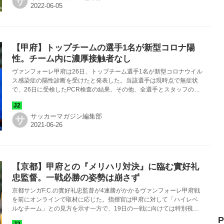
サ
【甲府】トップチームの選手1名が新型コロナ陽
性。チーム内に濃厚接触者なし
ヴァンフォーレ甲府は26日、トップチーム選手1名が新型コロナウイル
ス感染症の陽性診断を受けたと発表した。当該選手は現時点で無症状
で、26日に受検したPCR検査の結果、その他、全選手とスタッフの陰
性を確認。管轄保健所によりチーム内に濃厚接触者はいないと判断を
受けている。
サッカーマガジン編集部
サ
【京都】甲府との『メリハリ対決』に臨む實好礼
忠監督。一戦必勝の姿勢は崩さず
京都サンガF.C.の實好礼忠監督が4連勝がかかるヴァンフォーレ甲府戦
を前にオンラインで取材に応じた。指揮官は甲府に対して「ハイレベ
ルなチーム」との見方を示す一方で、19日の一戦に向けては特別視せ
ず、これまでの姿勢を継続すると強調した。
P