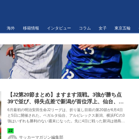
海外
移籍情報
インタビュー
コラム
女子
東京五輪
【J2第20節まとめ】ますます混戦。3強が勝ち点
39で並び、得失点差で新潟が首位浮上、仙台、横
浜FCの順で続く
6月最初の明治安田生命J2リーグは、折り返し目前の第20節が6月4日
と5日に開催された。ベガルタ仙台、アルビレックス新潟、横浜FCの3
強はいずれも勝利のない週末になった。先に4日に戦った新潟は徳島に
1-1、5日に仙台は千葉に0-2で敗れ、横浜FCは東京Vに1-1で引き分け
た。勝ち点39で並んで、得失点差で新潟が首位に浮上している。
サッカーマガジン編集部