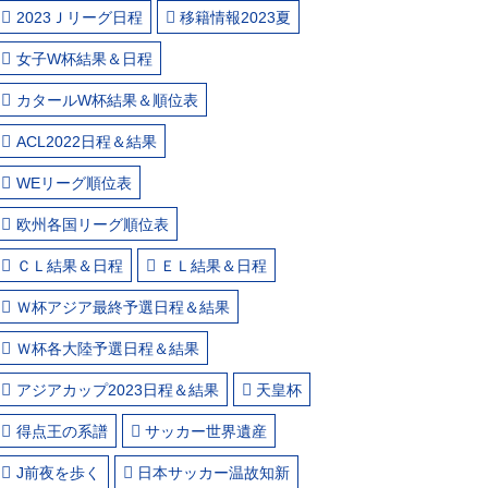
2023Ｊリーグ日程
移籍情報2023夏
女子W杯結果＆日程
カタールW杯結果＆順位表
ACL2022日程＆結果
WEリーグ順位表
欧州各国リーグ順位表
ＣＬ結果＆日程
ＥＬ結果＆日程
Ｗ杯アジア最終予選日程＆結果
Ｗ杯各大陸予選日程＆結果
アジアカップ2023日程＆結果
天皇杯
得点王の系譜
サッカー世界遺産
J前夜を歩く
日本サッカー温故知新