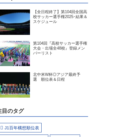
【全日程終了】第104回全国高
校サッカー選手権2025･結果＆
スケジュール
第104回『高校サッカー選手権
大会・出場全48校』登録メン
バーリスト
北中米W杯◎アジア最終予
選 順位表＆日程
注目のタグ
J1百年構想順位表