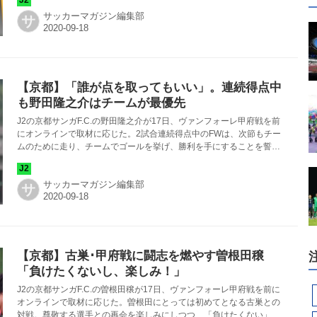
サッカーマガジン編集部
サ
【京都】「誰が点を取ってもいい」。連続得点中
も野田隆之介はチームが最優先
J2の京都サンガF.C.の野田隆之介が17日、ヴァンフォーレ甲府戦を前
にオンラインで取材に応じた。2試合連続得点中のFWは、次節もチー
ムのために走り、チームでゴールを挙げ、勝利を手にすることを誓っ
た。
サッカーマガジン編集部
サ
【京都】古巣･甲府戦に闘志を燃やす曽根田穣
「負けたくないし、楽しみ！」
J2の京都サンガF.C.の曽根田穣が17日、ヴァンフォーレ甲府戦を前に
オンラインで取材に応じた。曽根田にとっては初めてとなる古巣との
対戦。尊敬する選手との再会を楽しみにしつつ、「負けたくない」と