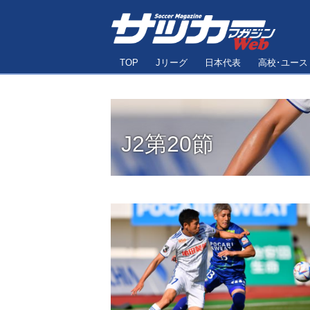
TOP
Jリーグ
日本代表
高校･ユース
J2第20節