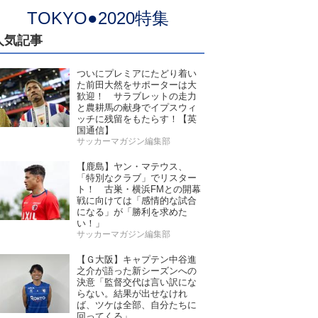
TOKYO●2020特集
人気記事
ついにプレミアにたどり着い
た前田大然をサポーターは大
歓迎！ サラブレットの走力
と農耕馬の献身でイプスウィ
ッチに残留をもたらす！【英
国通信】
サッカーマガジン編集部
【鹿島】ヤン・マテウス、
「特別なクラブ」でリスター
ト！ 古巣・横浜FMとの開幕
戦に向けては「感情的な試合
になる」が「勝利を求めた
い！」
サッカーマガジン編集部
【Ｇ大阪】キャプテン中谷進
之介が語った新シーズンへの
決意「監督交代は言い訳にな
らない。結果が出せなけれ
ば、ツケは全部、自分たちに
回ってくる」