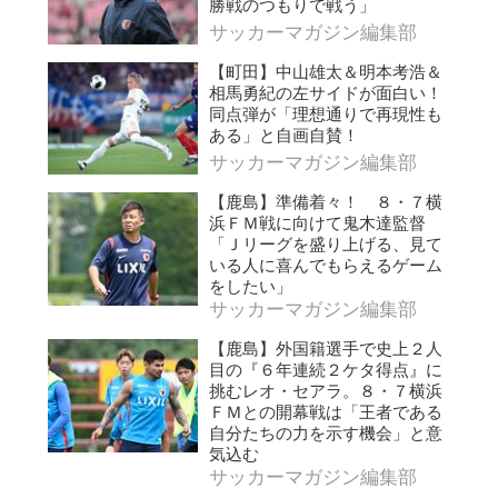
勝戦のつもりで戦う」
サッカーマガジン編集部
【町田】中山雄太＆明本考浩＆
相馬勇紀の左サイドが面白い！
同点弾が「理想通りで再現性も
ある」と自画自賛！
サッカーマガジン編集部
【鹿島】準備着々！ ８・７横
浜ＦＭ戦に向けて鬼木達監督
「Ｊリーグを盛り上げる、見て
いる人に喜んでもらえるゲーム
をしたい」
サッカーマガジン編集部
【鹿島】外国籍選手で史上２人
目の『６年連続２ケタ得点』に
挑むレオ・セアラ。８・７横浜
ＦＭとの開幕戦は「王者である
自分たちの力を示す機会」と意
気込む
サッカーマガジン編集部