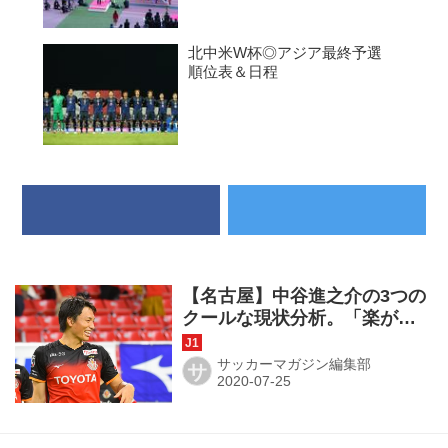
北中米W杯◎アジア最終予選
順位表＆日程
【名古屋】中谷進之介の3つの
クールな現状分析。「楽がで
きていて…」
サッカーマガジン編集部
サ