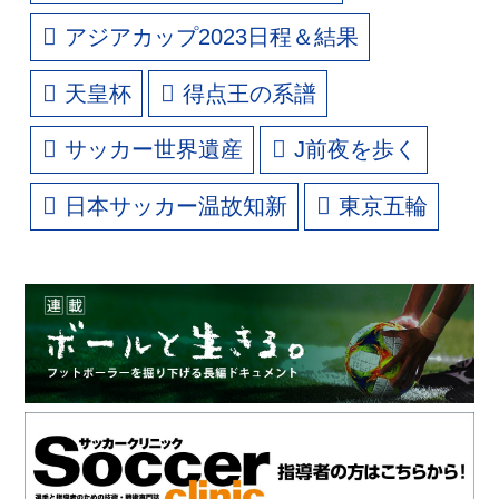
アジアカップ2023日程＆結果
天皇杯
得点王の系譜
サッカー世界遺産
J前夜を歩く
日本サッカー温故知新
東京五輪