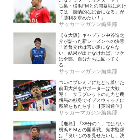
古巣・横浜FMとの開幕戦に向け
ては「感情的な試合になる」が
「勝利を求めたい！」
サッカーマガジン編集部
【Ｇ大阪】キャプテン中谷進之
介が語った新シーズンへの決意
「監督交代は言い訳にならな
い。結果が出せなければ、ツケ
は全部、自分たちに回ってく
る」
サッカーマガジン編集部
ついにプレミアにたどり着いた
前田大然をサポーターは大歓
迎！ サラブレットの走力と農
耕馬の献身でイプスウィッチに
残留をもたらす！【英国通信】
サッカーマガジン編集部
【鹿島】「38分の１」ではない
横浜ＦＭとの開幕戦。鬼木監督
は「良いものを見せたいし、決