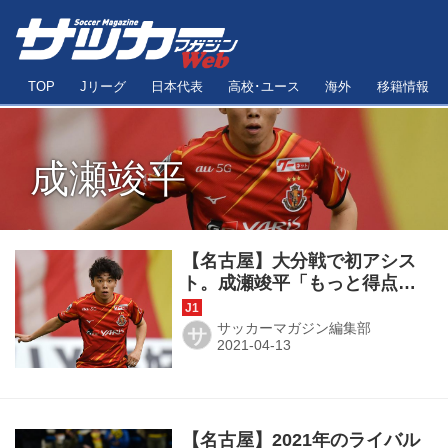
TOP
Jリーグ
日本代表
高校･ユース
海外
移籍情報
成瀬竣平
【名古屋】大分戦で初アシス
ト。成瀬竣平「もっと得点に
絡めるようにしたい」
サッカーマガジン編集部
サ
【名古屋】2021年のライバル