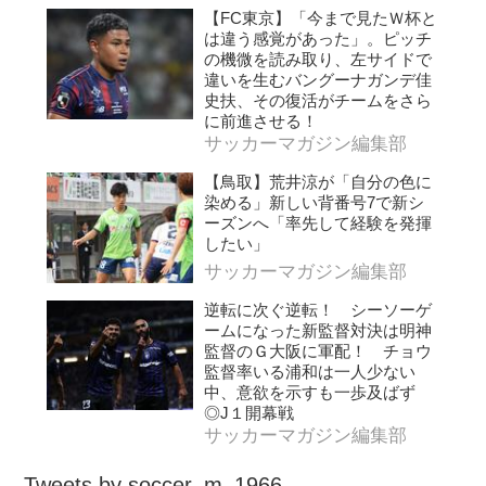
【FC東京】「今まで見たＷ杯と
は違う感覚があった」。ピッチ
の機微を読み取り、左サイドで
違いを生むバングーナガンデ佳
史扶、その復活がチームをさら
に前進させる！
サッカーマガジン編集部
【鳥取】荒井涼が「自分の色に
染める」新しい背番号7で新シ
ーズンへ「率先して経験を発揮
したい」
サッカーマガジン編集部
逆転に次ぐ逆転！ シーソーゲ
ームになった新監督対決は明神
監督のＧ大阪に軍配！ チョウ
監督率いる浦和は一人少ない
中、意欲を示すも一歩及ばず
◎J１開幕戦
サッカーマガジン編集部
Tweets by soccer_m_1966