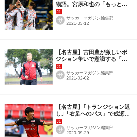
物語。宮原和也の「もっと得
点やアシストに絡んでいくこ
とはできる」という確信
サッカーマガジン編集部
サ
【名古屋】吉田豊が激しいポ
ジション争いで意識する「自
分にも言い聞かせるつもり」
サッカーマガジン編集部
サ
【名古屋】｢トランジション返
し｣「右足へのパス」で成瀬竣
平がレベルアップ
サッカーマガジン編集部
サ