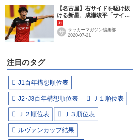
【名古屋】右サイドを駆け抜
ける新星、成瀬竣平「サイド
攻撃に厚みを！」
サッカーマガジン編集部
サ
注目のタグ
J1百年構想順位表
J2･J3百年構想順位表
Ｊ１順位表
Ｊ２順位表
Ｊ３順位表
ルヴァンカップ結果