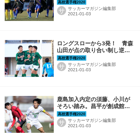
決勝へ【3回戦】
サッカーマガジン編集部
サ
ロングスローから3発！ 青森
山田が点の取り合い制し逆転
でベスト8へ進出【3回戦】
サッカーマガジン編集部
サ
鹿島加入内定の須藤、小川が
そろい踏み。昌平が創成館を
下して準々決勝へ【3回戦】
サッカーマガジン編集部
サ