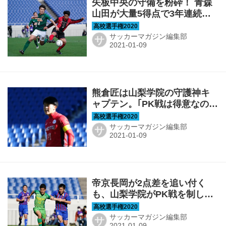
矢板中央の守備を粉砕！ 青森
山田が大量5得点で3年連続の
決勝へ【準決勝】
サッカーマガジン編集部
サ
熊倉匠は山梨学院の守護神キ
ャプテン。｢PK戦は得意なの
で、止めてやろうと｣【選手権
ヒーローズ3】
サッカーマガジン編集部
サ
帝京長岡が2点差を追い付く
も、山梨学院がPK戦を制して
決勝進出！【準決勝】
サッカーマガジン編集部
サ