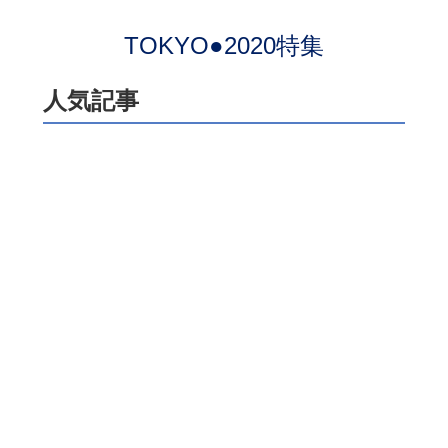
TOKYO●2020特集
人気記事
ついにプレミアにたどり着いた
前田大然をサポーターは大歓
迎！ サラブレットの走力と農
耕馬の献身でイプスウィッチに
残留をもたらす！【英国通信】
サッカーマガジン編集部
【Ｇ大阪】キャプテン中谷進之
介が語った新シーズンへの決意
「監督交代は言い訳にならな
い。結果が出せなければ、ツケ
は全部、自分たちに回ってく
る」
サッカーマガジン編集部
【鹿島】準備着々！ ８・７横