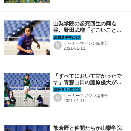
山梨学院の起死回生の同点
弾。野田武瑠「すごいことを
成し遂げたんだなと」【選手
権ヒーローズ11】
サッカーマガジン編集部
サ
「すべてにおいて甘かったで
す」青森山田の藤原優大が自
分を責めた日【選手権ヒーロ
ーズ10】
サッカーマガジン編集部
サ
熊倉匠と仲間たちが山梨学院