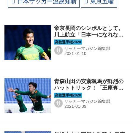
日本サッカー温故知新
東京五輪
帝京長岡のシンボルとして。
川上航立「日本一になれなか
ったことだけが後悔」【選手
権ヒーローズ5】
サッカーマガジン編集部
サ
青森山田の安斎颯馬が鮮烈の
ハットトリック！「王座奪還
できる場所に立てる」【選手
権ヒーローズ4】
サッカーマガジン編集部
サ