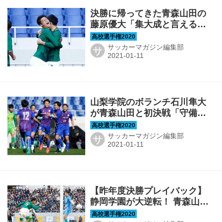
決勝に帰ってきた青森山田の
藤原優大「集大成と言えるよ
うな素晴らしいゲームを」
【選手権ヒーローズ8】
サッカーマガジン編集部
サ
山梨学院のボランチ石川隼大
が青森山田と初決戦「守備力
で上回りたい」【選手権ヒー
ローズ7】
サッカーマガジン編集部
サ
【昨年度決勝プレイバック】
静岡学園が大逆転！ 青森山田
の連覇を阻止