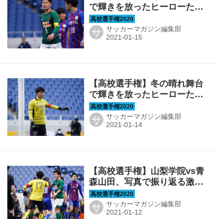
で輝きを放ったヒーローたち
［後編］
サッカーマガジン編集部
サ
【高校選手権】冬の晴れ舞台
で輝きを放ったヒーローたち
［前編］
サッカーマガジン編集部
サ
【高校選手権】山梨学院vs青
森山田、写真で振り返る激闘
のファイナル
サッカーマガジン編集部
サ