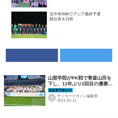
北中米W杯◎アジア最終予選
順位表＆日程
山梨学院がPK戦で青森山田を
下し、11年ぶり2回目の優勝！
【決勝】
サッカーマガジン編集部
サ