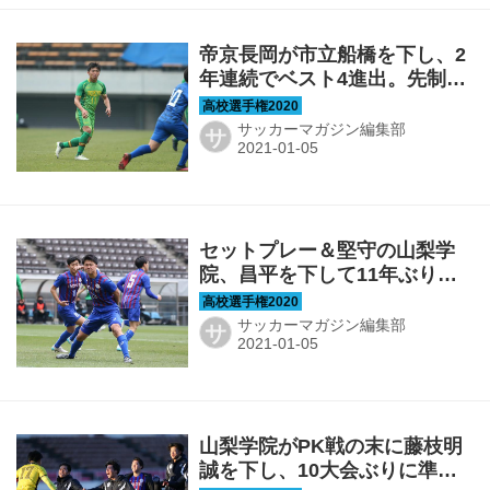
帝京長岡が市立船橋を下し、2
年連続でベスト4進出。先制点
の葛岡「去年を超えたい」
【準々決勝】
サッカーマガジン編集部
サ
セットプレー＆堅守の山梨学
院、昌平を下して11年ぶりの
ベスト4！【準々決勝】
サッカーマガジン編集部
サ
山梨学院がPK戦の末に藤枝明
誠を下し、10大会ぶりに準々