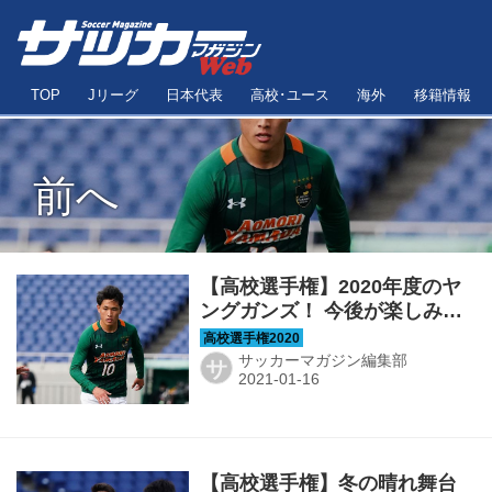
TOP
Jリーグ
日本代表
高校･ユース
海外
移籍情報
前へ
【高校選手権】2020年度のヤ
ングガンズ！ 今後が楽しみな
1、2年生
サッカーマガジン編集部
サ
【高校選手権】冬の晴れ舞台