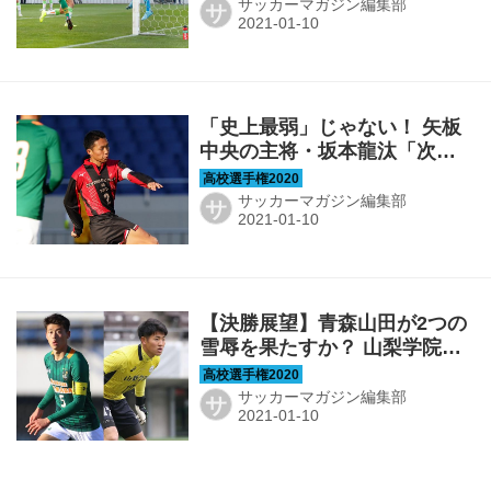
サッカーマガジン編集部
サ
「史上最弱」じゃない！ 矢板
中央の主将・坂本龍汰「次の
ステージでも勝負に勝ち続け
られるように」【選手権ヒー
サッカーマガジン編集部
サ
ローズ６】
【決勝展望】青森山田が2つの
雪辱を果たすか？ 山梨学院が
返り討ちか？
サッカーマガジン編集部
サ