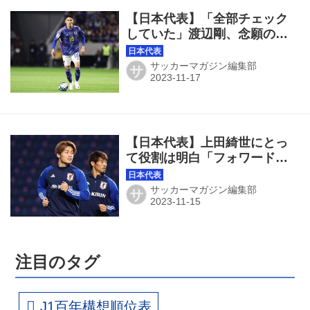
【日本代表】「全部チェック
していた」渡辺剛、念願の『A
代表デビュー』は「60点」
サッカーマガジン編集部
サ
【日本代表】上田綺世にとっ
て役割は明白「フォワードの
本質は点を取ってチームを勝
たせること」
サッカーマガジン編集部
サ
注目のタグ
J1百年構想順位表