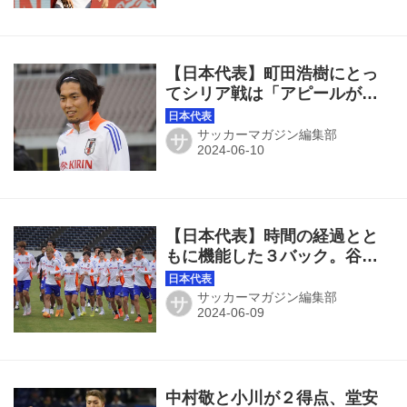
【日本代表】町田浩樹にとっ
てシリア戦は「アピールがか
かる試合」。アジアカップの
悔しさを胸に臨む！
サッカーマガジン編集部
サ
【日本代表】時間の経過とと
もに機能した３バック。谷口
彰悟と橋岡大樹が語った手応
えと可能性
サッカーマガジン編集部
サ
中村敬と小川が２得点、堂安