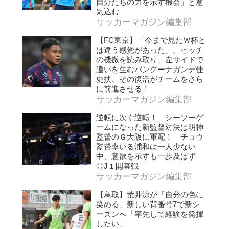
自分たちの力を示す機会」と意
気込む
サッカーマガジン編集部
【FC東京】「今まで見たＷ杯と
は違う感覚があった」。ピッチ
の機微を読み取り、左サイドで
違いを生むバングーナガンデ佳
史扶、その復活がチームをさら
に前進させる！
サッカーマガジン編集部
逆転に次ぐ逆転！ シーソーゲ
ームになった新監督対決は明神
監督のＧ大阪に軍配！ チョウ
監督率いる浦和は一人少ない
中、意欲を示すも一歩及ばず
◎J１開幕戦
サッカーマガジン編集部
【鳥取】荒井涼が「自分の色に
染める」新しい背番号7で新シ
ーズンへ「率先して経験を発揮
したい」