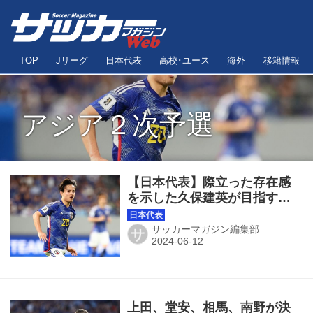
TOP
Jリーグ
日本代表
高校･ユース
海外
移籍情報
アジア２次予選
【日本代表】際立った存在感
を示した久保建英が目指すの
はさらなる高み「本当に強い
相手とやらないと、この３バ
サッカーマガジン編集部
サ
ックが正解かわからない」
上田、堂安、相馬、南野が決