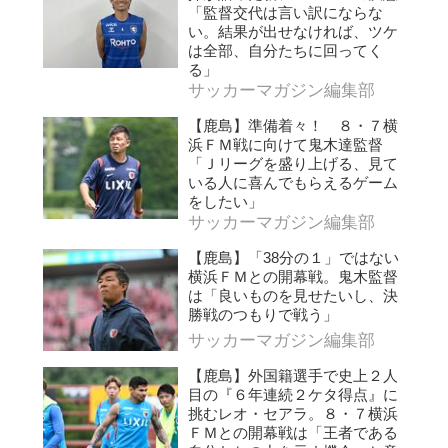
「監督交代は言い訳にならな
い。結果が出せなければ、ツケ
は全部、自分たちに回ってく
る」
サッカーマガジン編集部
【鹿島】準備着々！ ８・７横
浜ＦＭ戦に向けて鬼木達監督
「Ｊリーグを盛り上げる、見て
いる人に喜んでもらえるゲーム
をしたい」
サッカーマガジン編集部
【鹿島】「38分の１」ではない
横浜ＦＭとの開幕戦。鬼木監督
は「良いものを見せたいし、決
勝戦のつもりで戦う」
サッカーマガジン編集部
【鹿島】外国籍選手で史上２人
目の『６年連続２ケタ得点』に
挑むレオ・セアラ。８・７横浜
ＦＭとの開幕戦は「王者である