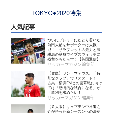
TOKYO●2020特集
人気記事
ついにプレミアにたどり着いた
前田大然をサポーターは大歓
迎！ サラブレットの走力と農
耕馬の献身でイプスウィッチに
残留をもたらす！【英国通信】
サッカーマガジン編集部
【鹿島】ヤン・マテウス、「特
別なクラブ」でリスタート！
古巣・横浜FMとの開幕戦に向け
ては「感情的な試合になる」が
「勝利を求めたい！」
サッカーマガジン編集部
【Ｇ大阪】キャプテン中谷進之
介が語った新シーズンへの決意