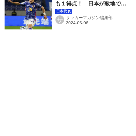
も１得点！ 日本が敵地でミ
ャンマーに圧勝。３バック採
用で『戦術の幅』獲得にも努
サッカーマガジン編集部
サ
める◎アジア２次予選