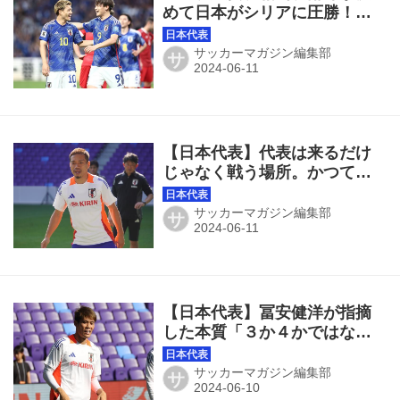
めて日本がシリアに圧勝！ 2
次予選を全勝＆無失点で締め
くくる！◎W杯予選
サッカーマガジン編集部
サ
【日本代表】代表は来るだけ
じゃなく戦う場所。かつてな
かった危機感を抱く長友佑都
「次はないという気持ちで戦
サッカーマガジン編集部
サ
っている」
【日本代表】冨安健洋が指摘
した本質「３か４かではなく
相手を見ながら変えること」
が重要
サッカーマガジン編集部
サ