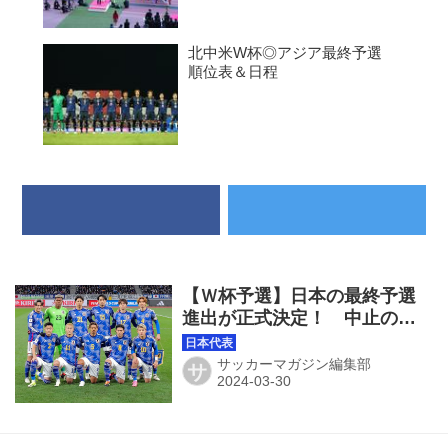
北中米W杯◎アジア最終予選
順位表＆日程
【Ｗ杯予選】日本の最終予選
進出が正式決定！ 中止の北
朝鮮戦は没収試合に。森保監
督「一つ前に進んだのはポジ
サッカーマガジン編集部
サ
ティブ」