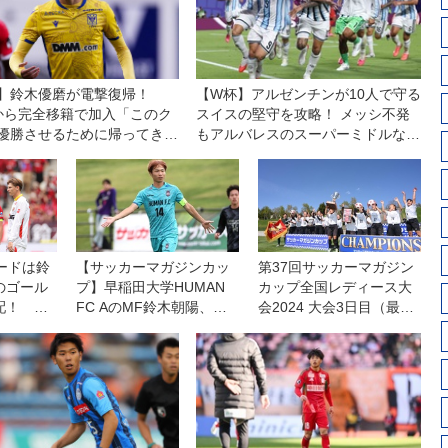
】鈴木優磨が電撃復帰！
【W杯】アルゼンチンが10人で守る
Vから完全移籍で加入「このク
スイスの堅守を攻略！ メッシ不発
優勝させるために帰ってきま
もアルバレスのスーパーミドルなど
で連覇へ前進
ードは鈴
【サッカーマガジンカッ
第37回サッカーマガジン
のゴール
プ】早稲田大学HUMAN
カップ全国レディース大
配！ 名
FC AのMF鈴木朝陽、初
会2024 大会3日目（最終
勝を飾る
優勝への道のりを語る
日）レポート
「練習から雰囲気を変え
て取り組んできた」