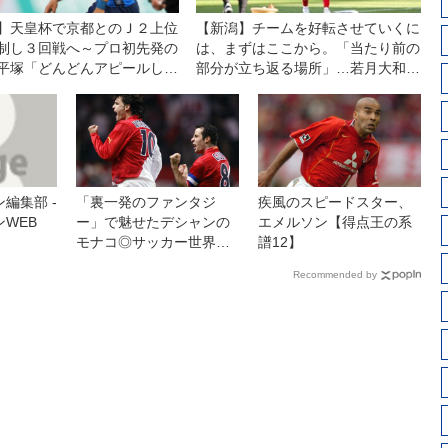
】天皇杯で京都とのＪ２上位
【新潟】チームを好転させていくに
制し３回戦へ～プロ初先発の
は、まずはここから。「当たり前の
平塚「どんどんアピールした
部分が立ち返る場所」…若月大和の
イラ立ちは、至極まっとうだ
編集部 -
「裏一発のファンタジ
疾風のスピードスター、
WEB
ー」で魅せたデシャンの
エメルソン【得点王の系
モナコ◎サッカー世界遺
譜12】
産第22回
Recommended by