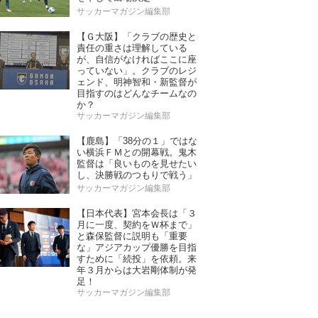
サッカーマガジン編集部
【Ｇ大阪】「クラブの歴史と
責任の重さは理解している
が、自信がなければここに座
っていない」。クラブのレジ
ェンド、明神智和・新監督が
目指すのはどんなチームなの
か？
サッカーマガジン編集部
【鹿島】「38分の１」ではな
い横浜ＦＭとの開幕戦。鬼木
監督は「良いものを見せたい
し、決勝戦のつもりで戦う」
サッカーマガジン編集部
【日本代表】宮本会長は「３
月に一度、契約をＷ杯まで」
と森保監督に説明も「重要
な」アジアカップ優勝を目指
すために「続投」を依頼。来
年３月からは大岩剛体制が発
足！
サッカーマガジン編集部