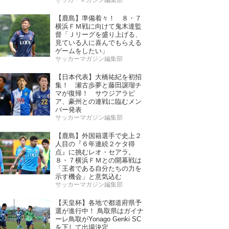
サッカーマガジン編集部
【鹿島】準備着々！ ８・７
横浜ＦＭ戦に向けて鬼木達監
督「Ｊリーグを盛り上げる、
見ている人に喜んでもらえる
ゲームをしたい」
サッカーマガジン編集部
【日本代表】大橋祐紀を初招
集！ 瀬古歩夢と藤田譲瑠チ
マが復帰！ サウジアラビ
ア、豪州との連戦に臨むメン
バー発表
サッカーマガジン編集部
【鹿島】外国籍選手で史上２
人目の『６年連続２ケタ得
点』に挑むレオ・セアラ。
８・７横浜ＦＭとの開幕戦は
「王者である自分たちの力を
示す機会」と意気込む
サッカーマガジン編集部
【天皇杯】各地で都道府県予
選が進行中！ 鳥取県はガイナ
ーレ鳥取がYonago Genki SC
を下して出場決定