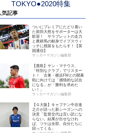
TOKYO●2020特集
人気記事
ついにプレミアにたどり着い
た前田大然をサポーターは大
歓迎！ サラブレットの走力
と農耕馬の献身でイプスウィ
ッチに残留をもたらす！【英
国通信】
サッカーマガジン編集部
【鹿島】ヤン・マテウス、
「特別なクラブ」でリスター
ト！ 古巣・横浜FMとの開幕
戦に向けては「感情的な試合
になる」が「勝利を求めた
い！」
サッカーマガジン編集部
【Ｇ大阪】キャプテン中谷進
之介が語った新シーズンへの
決意「監督交代は言い訳にな
らない。結果が出せなけれ
ば、ツケは全部、自分たちに
回ってくる」