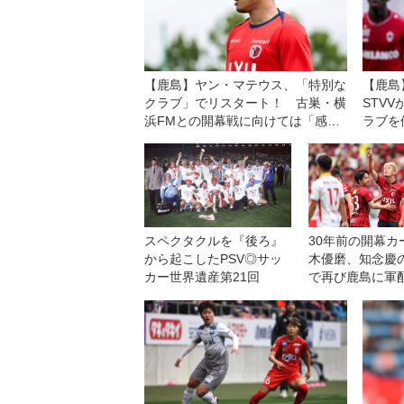
【鹿島】ヤン・マテウス、「特別な
【鹿島
クラブ」でリスタート！ 古巣・横
STV
浜FMとの開幕戦に向けては「感情
ラブを
的な試合になる」が「勝利を求めた
した」
い！」
スペクタクルを『後ろ』
30年前の開幕カ
から起こしたPSV◎サッ
木優磨、知念慶
カー世界遺産第21回
で再び鹿島に軍
古屋を破り５連
【J1第13節】