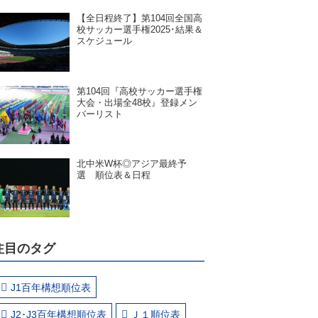
【全日程終了】第104回全国高
校サッカー選手権2025･結果＆
スケジュール
第104回『高校サッカー選手権
大会・出場全48校』登録メン
バーリスト
北中米W杯◎アジア最終予
選 順位表＆日程
注目のタグ
J1百年構想順位表
J2･J3百年構想順位表
Ｊ１順位表