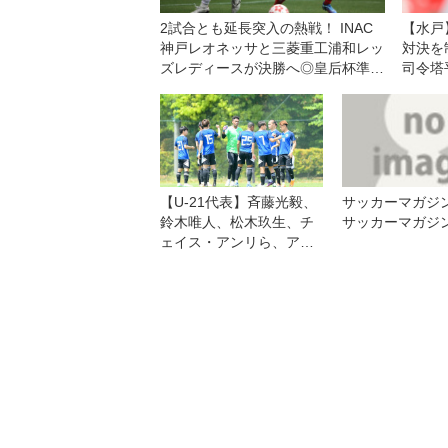
2試合とも延長突入の熱戦！ INAC
【水戸
神戸レオネッサと三菱重工浦和レッ
対決を
ズレディースが決勝へ◎皇后杯準決
司令塔
勝
い」
【U-21代表】斉藤光毅、
サッカーマガジン
鈴木唯人、松木玖生、チ
サッカーマガジン
ェイス・アンリら、アジ
ア王者へパリ五輪世代21
人発表！