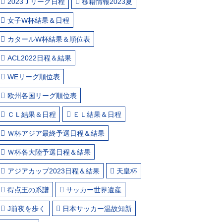
2023Ｊリーグ日程
移籍情報2023夏
女子W杯結果＆日程
カタールW杯結果＆順位表
ACL2022日程＆結果
WEリーグ順位表
欧州各国リーグ順位表
ＣＬ結果＆日程
ＥＬ結果＆日程
Ｗ杯アジア最終予選日程＆結果
Ｗ杯各大陸予選日程＆結果
アジアカップ2023日程＆結果
天皇杯
得点王の系譜
サッカー世界遺産
J前夜を歩く
日本サッカー温故知新