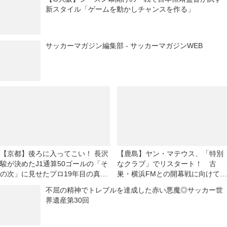
新スタイル「ゲームを動かしチャンスを作る」
サッカーマガジン編集部 - サッカーマガジンWEB
【京都】後ろに入ってこい！ 長沢
【鹿島】ヤン・マテウス、「特別
駿が決めたJ1通算50ゴールの「そ
なクラブ」でリスタート！ 古
の次」に見せたプロ19年目の真骨
巣・横浜FMとの開幕戦に向けては
頂
「感情的な試合になる」が「勝利
不屈の精神でトレブルを達成した赤い悪魔◎サッカー世
を求めたい！」
界遺産第30回