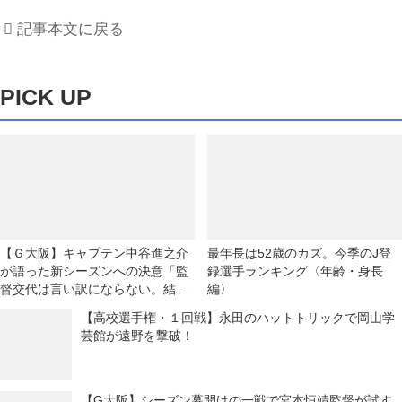
記事本文に戻る
PICK UP
【Ｇ大阪】キャプテン中谷進之介
最年長は52歳のカズ。今季のJ登
が語った新シーズンへの決意「監
録選手ランキング〈年齢・身長
督交代は言い訳にならない。結果
編〉
が出せなければ、ツケは全部、自
【高校選手権・１回戦】永田のハットトリックで岡山学
分たちに回ってくる」
芸館が遠野を撃破！
【G大阪】シーズン幕開けの一戦で宮本恒靖監督が試す