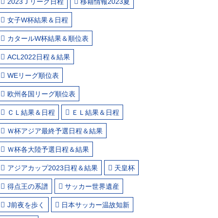
2023Ｊリーグ日程
移籍情報2023夏
女子W杯結果＆日程
カタールW杯結果＆順位表
ACL2022日程＆結果
WEリーグ順位表
欧州各国リーグ順位表
ＣＬ結果＆日程
ＥＬ結果＆日程
Ｗ杯アジア最終予選日程＆結果
Ｗ杯各大陸予選日程＆結果
アジアカップ2023日程＆結果
天皇杯
得点王の系譜
サッカー世界遺産
J前夜を歩く
日本サッカー温故知新