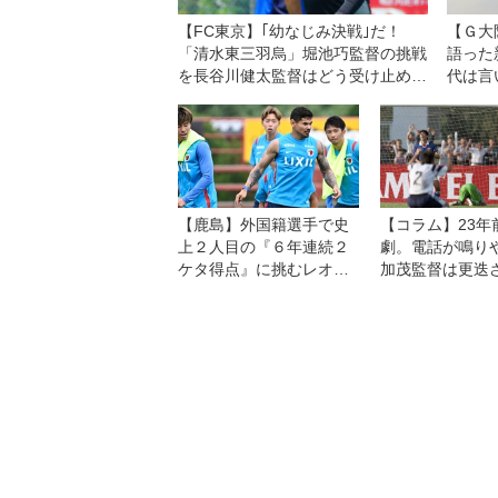
【FC東京】｢幼なじみ決戦｣だ！
【Ｇ大
「清水東三羽烏」堀池巧監督の挑戦
語った
を長谷川健太監督はどう受け止める
代は言
か
なけれ
回って
【鹿島】外国籍選手で史
【コラム】23年
上２人目の『６年連続２
劇。電話が鳴り
ケタ得点』に挑むレオ・
加茂監督は更迭
セアラ。８・７横浜ＦＭ
との開幕戦は「王者であ
る自分たちの力を示す機
会」と意気込む