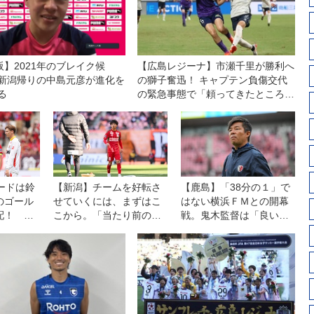
阪】2021年のブレイク候
【広島レジーナ】市瀬千里が勝利へ
新潟帰りの中島元彦が進化を
の獅子奮迅！ キャプテン負傷交代
る
の緊急事態で「頼ってきたところ
を、全部自分がやる」
ードは鈴
【新潟】チームを好転さ
【鹿島】「38分の１」で
のゴール
せていくには、まずはこ
はない横浜ＦＭとの開幕
配！ 名
こから。「当たり前の部
戦。鬼木監督は「良いも
勝を飾る
分が立ち返る場所」…若
のを見せたいし、決勝戦
月大和のイラ立ちは、至
のつもりで戦う」
極まっとうだ