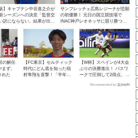
阪】キャプテン中谷進之介が
サンフレッチェ広島レジーナが悲願
新シーズンへの決意「監督交
の初優勝！ 元日の国立競技場で
い訳にならない。結果が出せ
INAC神戸レオネッサに競り勝つ◎
ば、ツケは全部、自分たちに
皇后杯決勝
くる」
前の解任
【FC東京】セルティック
【W杯】スペインが4大会
やまず、
時代にどん底を知った稲
ぶりの決勝進出！ パスワ
された
村隼翔を直撃！「半年で
ークで圧倒して2得点、エ
日本に戻ってきて情けな
ムバペなどフランスの強
Recommended by
いと思う。でも今は高く
力攻撃陣を封じて快勝
飛ぶためにここで頑張り
たい」