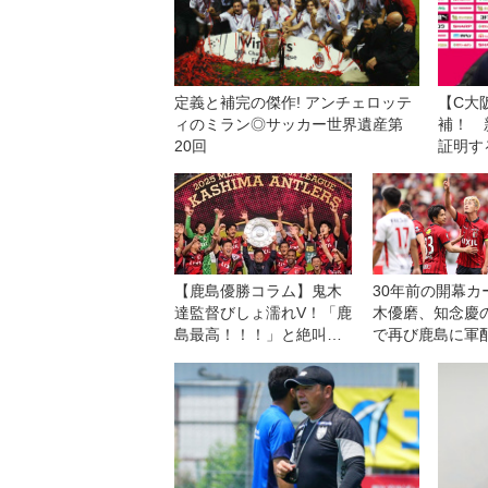
定義と補完の傑作! アンチェロッテ
【C大
ィのミラン◎サッカー世界遺産第
補！ 
20回
証明す
【鹿島優勝コラム】鬼木
30年前の開幕カ
達監督びしょ濡れV！「鹿
木優磨、知念慶
島最高！！！」と絶叫し
で再び鹿島に軍
た指揮官がここに帰って
古屋を破り５連
きた意味。「やっと一員
【J1第13節】
になれたかな」