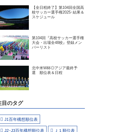
【全日程終了】第104回全国高
校サッカー選手権2025･結果＆
スケジュール
第104回『高校サッカー選手権
大会・出場全48校』登録メン
バーリスト
北中米W杯◎アジア最終予
選 順位表＆日程
注目のタグ
J1百年構想順位表
J2･J3百年構想順位表
Ｊ１順位表