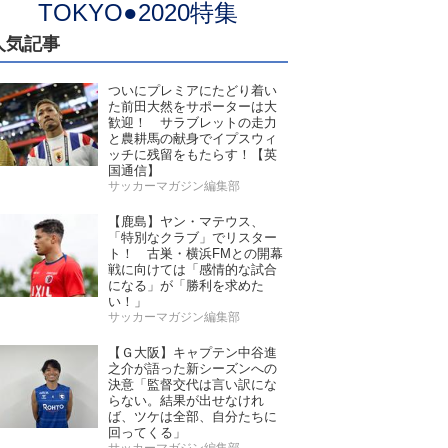
TOKYO●2020特集
人気記事
ついにプレミアにたどり着い
た前田大然をサポーターは大
歓迎！ サラブレットの走力
と農耕馬の献身でイプスウィ
ッチに残留をもたらす！【英
国通信】
サッカーマガジン編集部
【鹿島】ヤン・マテウス、
「特別なクラブ」でリスター
ト！ 古巣・横浜FMとの開幕
戦に向けては「感情的な試合
になる」が「勝利を求めた
い！」
サッカーマガジン編集部
【Ｇ大阪】キャプテン中谷進
之介が語った新シーズンへの
決意「監督交代は言い訳にな
らない。結果が出せなけれ
ば、ツケは全部、自分たちに
回ってくる」