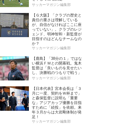
サッカーマガジン編集部
【Ｇ大阪】「クラブの歴史と
責任の重さは理解している
が、自信がなければここに座
っていない」。クラブのレジ
ェンド、明神智和・新監督が
目指すのはどんなチームなの
か？
サッカーマガジン編集部
【鹿島】「38分の１」ではな
い横浜ＦＭとの開幕戦。鬼木
監督は「良いものを見せたい
し、決勝戦のつもりで戦う」
サッカーマガジン編集部
【日本代表】宮本会長は「３
月に一度、契約をＷ杯まで」
と森保監督に説明も「重要
な」アジアカップ優勝を目指
すために「続投」を依頼。来
年３月からは大岩剛体制が発
足！
サッカーマガジン編集部