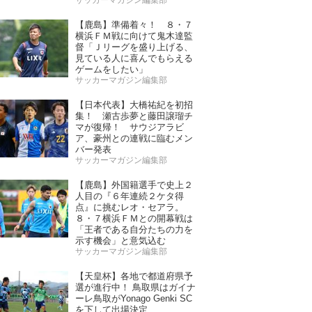
サッカーマガジン編集部
【鹿島】準備着々！ ８・７
横浜ＦＭ戦に向けて鬼木達監
督「Ｊリーグを盛り上げる、
見ている人に喜んでもらえる
ゲームをしたい」
サッカーマガジン編集部
【日本代表】大橋祐紀を初招
集！ 瀬古歩夢と藤田譲瑠チ
マが復帰！ サウジアラビ
ア、豪州との連戦に臨むメン
バー発表
サッカーマガジン編集部
【鹿島】外国籍選手で史上２
人目の『６年連続２ケタ得
点』に挑むレオ・セアラ。
８・７横浜ＦＭとの開幕戦は
「王者である自分たちの力を
示す機会」と意気込む
サッカーマガジン編集部
【天皇杯】各地で都道府県予
選が進行中！ 鳥取県はガイナ
ーレ鳥取がYonago Genki SC
を下して出場決定