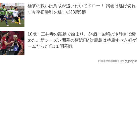
極寒の戦いは鳥取が追い付いてドロー！ 讃岐は逃げ切れ
ず今季初勝利を逃す◎J3第5節
16歳・三井寺の躍動で始まり、34歳・柴崎の冷静さで締
めた。新シーズン開幕の横浜FM対鹿島は特筆すべき好ゲ
ームだった◎J１開幕戦
Recommended by