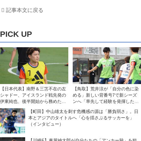
記事本文に戻る
PICK UP
【日本代表】南野＆三笘不在の左
【鳥取】荒井涼が「自分の色に染
シャドー、アイスランド戦先発の
める」新しい背番号7で新シーズ
伊東純也、後半開始から務めた中
ンへ「率先して経験を発揮した
村敬斗に加え、順調に回復中の鈴
い」
【町田】中山雄太を刺す危機感の源は「勝負弱さ」。日
木唯人も名乗り！
本とアジアのタイトルへ「心を揺さぶるサッカーを」
（インタビュー）
【川崎F】車屋紳太郎が自分たちの「アンカー脇」を狙