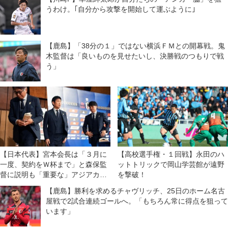
うわけ。｢自分から攻撃を開始して運ぶように｣
【鹿島】「38分の１」ではない横浜ＦＭとの開幕戦。鬼
木監督は「良いものを見せたいし、決勝戦のつもりで戦
う」
【日本代表】宮本会長は「３月に
【高校選手権・１回戦】永田のハ
一度、契約をＷ杯まで」と森保監
ットトリックで岡山学芸館が遠野
督に説明も「重要な」アジアカッ
を撃破！
プ優勝を目指すために「続投」を
【鹿島】勝利を求めるチャヴリッチ、25日のホーム名古
依頼。来年３月からは大岩剛体制
屋戦で2試合連続ゴールへ。「もちろん常に得点を狙って
が発足！
います」