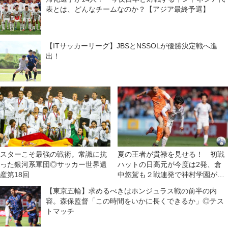
表とは、どんなチームなのか？【アジア最終予選】
【ITサッカーリーグ】JBSとNSSOLが優勝決定戦へ進
出！
スターこそ最強の戦術。常識に抗
夏の王者が貫禄を見せる！ 初戦
った銀河系軍団◎サッカー世界遺
ハットの日高元が今度は2発、倉
産第18回
中悠駕も２戦連発で神村学園が水
口に４−０快勝【3回戦】
【東京五輪】求めるべきはホンジュラス戦の前半の内
容。森保監督「この時間をいかに長くできるか」◎テス
トマッチ