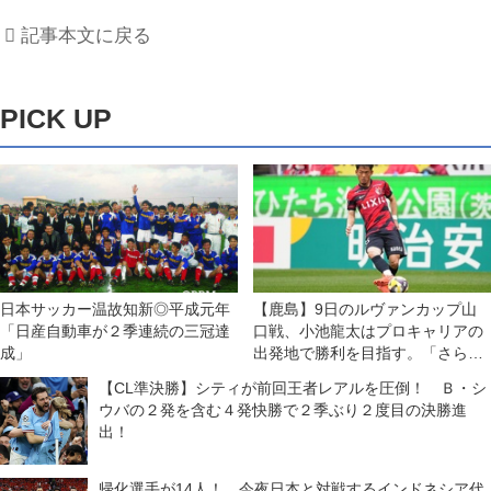
記事本文に戻る
PICK UP
日本サッカー温故知新◎平成元年
【鹿島】9日のルヴァンカップ山
「日産自動車が２季連続の三冠達
口戦、小池龍太はプロキャリアの
成」
出発地で勝利を目指す。「さらに
強くなっていくための大事な試合
【CL準決勝】シティが前回王者レアルを圧倒！ Ｂ・シ
に」
ウバの２発を含む４発快勝で２季ぶり２度目の決勝進
出！
帰化選手が14人！ 今夜日本と対戦するインドネシア代