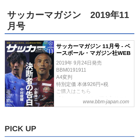
振り返っていくコラム『Back in
『過去』を個人の記憶とともに月
the Football Days』。第２回は
ごとに振り返るコラム「Back in
サッカーマガジン 2019年11
「５月」がテーマだ。歴史の中で
the Football Days」は、そんな大
５月といえばやはり、Jリーグ開
月号
忙しの6月編。ヨーロッパのクラ
幕を置いてほかにはない気がす
ブシーンが落ち着いて、代表レベ
る。あのころまだ新米編集記者だ
ルのビッグイベントが目白押しと
った筆者の記憶をたどると…。
サッカーマガジン 11月号 - ベ
なるこの月を振り返るなら…今回
ースボール・マガジン社WEB
は日本が『世界の舞台』に初めて
上がった１...
2019年 9月24日発売
BBM0191911
A4変判
特別定価 本体926円+税
ご購入はこちら
【Amazonからのご購入】はこち
www.bbm-japan.com
ら
月刊サッカーマガジン 2019年 11
月号 特集:決断者の告白 [特別付
録:オリジナルFOOTISTAシリアル
PICK UP
コード WCCF FOOTISTA 2019] |