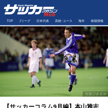
TOP
Jリーグ
日本代表
高校･ユース
海外
移籍情報
写真◎ＢＢＭ
【サッカーコラム9月編】本山雅志