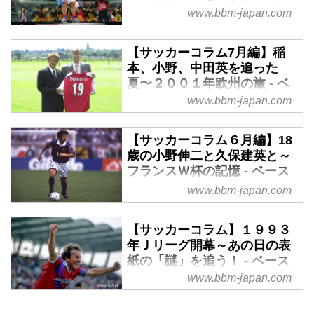
栖に所属するＦＷ、フェルナン
り返る - ベースボール・マガ
www.bbm-japan.com
ド・トーレスが現役を引退するの
ジン社WEB
だ。スペイン代表としてＥＵＲＯ
あの日もこんなに暑かっただろう
【サッカーコラム7月編】稲
を二度制し（2008、2012年）、
か。2011年8月4日、松田直樹が
本、小野、中田英を追った
ワールドカップでも優勝（2010
天に召された。ボールに愛された
夏〜２００１年欧州の旅 - ベ
年）。世界でも有数の実績を誇る
男はボールのそばで倒れ、この世
ースボール・マガジン社WEB
www.bbm-japan.com
ストライカーが、キャリア最後の
を去った。日本サッカーの『過
クラブとして選んだのが鳥栖だっ
7月に入り、日本人選手がヨーロ
去』を個人の記憶とともに月ごと
た。 スペイン代表時代の盟友、
ッパのクラブへと移籍するニュー
【サッカーコラム６月編】18
に振り返るコラム「Back in the
アンドレス・イニエスタやダビ
スが続々と飛び込んできた。彼ら
歳の小野伸二と久保建英と～
Football Days」。8年前の８月に
ド・ビジャが所属するヴィッセル
の向上心に満ちた表情を見て成功
フランスＷ杯の記憶 - ベース
亡くなった松田直樹の魂をもう一
神戸をホーム・駅前不動産スタジ
を祈っていたら、あの頃の記憶が
ボール・マガジン社WEB
www.bbm-japan.com
度思い出したい――。
アムに迎える試合が現役ラストマ
呼び覚まされた。日本サッカーの
U－20ワールドカップに女子ワー
ッチになる。惜別の日を前に、フ
『過去』を個人の記憶とともに月
ルドカップ、コパ・アメリカがあ
【サッカーコラム】１９９３
ェルナン...
ごとに振り返るコラム「Back in
って、U-22代表がトゥーロン国際
年Ｊリーグ開幕～あの日の表
the Football Days」、7月編の今
大会に、U-18代表がリスボン国際
紙の「謎」を追う！ - ベース
回は18年前の海外移籍を追いかけ
トーナメントに参戦、そしてもち
ボール・マガジン社WEB
www.bbm-japan.com
たひと夏の思い出をつづる。
ろんJリーグも。サッカー界はイ
日本サッカーの来し方を月ごとに
ベントづくし。日本サッカーの