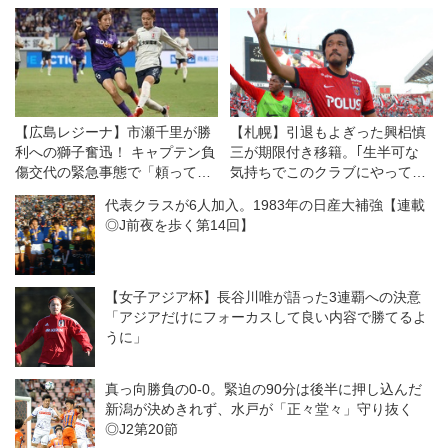
サッカーマガジン編集部
Amazonでサッカーマガジン編集
部の月刊サッカーマガジン 2019
年 11 月号 特集:決断者の告白 [特
別付録:オリジナルFOOTISTAシリ
アルコード WCC...
【広島レジーナ】市瀬千里が勝
【札幌】引退もよぎった興梠慎
利への獅子奮迅！ キャプテン負
三が期限付き移籍。｢生半可な
傷交代の緊急事態で「頼ってき
気持ちでこのクラブにやって来
たところを、全部自分がやる」
たわけではありません｣
代表クラスが6人加入。1983年の日産大補強【連載
◎J前夜を歩く第14回】
【女子アジア杯】長谷川唯が語った3連覇への決意
「アジアだけにフォーカスして良い内容で勝てるよ
うに」
真っ向勝負の0-0。緊迫の90分は後半に押し込んだ
新潟が決めきれず、水戸が「正々堂々」守り抜く
◎J2第20節