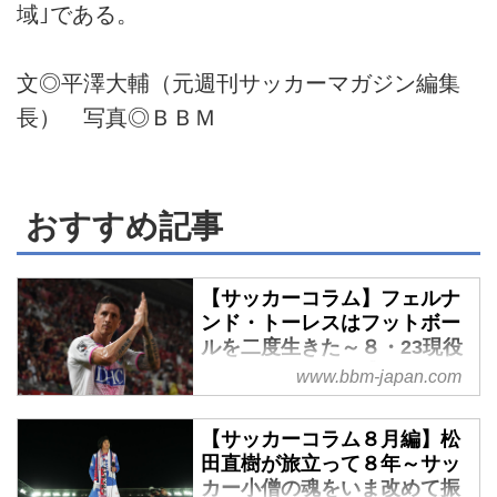
域｣である。
文◎平澤大輔（元週刊サッカーマガジン編集
長） 写真◎ＢＢＭ
おすすめ記事
【サッカーコラム】フェルナ
ンド・トーレスはフットボー
ルを二度生きた～８・23現役
ラストマッチを見逃すな！ -
www.bbm-japan.com
ベースボール・マガジン社
WEB
【サッカーコラム８月編】松
８月23日、一人のフットボーラー
田直樹が旅立って８年～サッ
がユニフォームを脱ぐ。サガン鳥
カー小僧の魂をいま改めて振