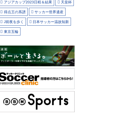
アジアカップ2023日程＆結果
天皇杯
得点王の系譜
サッカー世界遺産
J前夜を歩く
日本サッカー温故知新
東京五輪