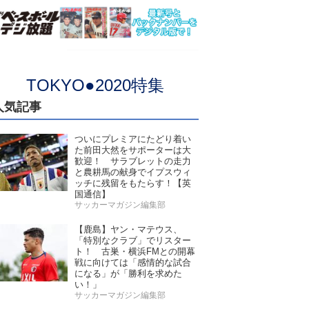
TOKYO●2020特集
人気記事
ついにプレミアにたどり着い
た前田大然をサポーターは大
歓迎！ サラブレットの走力
と農耕馬の献身でイプスウィ
ッチに残留をもたらす！【英
国通信】
サッカーマガジン編集部
【鹿島】ヤン・マテウス、
「特別なクラブ」でリスター
ト！ 古巣・横浜FMとの開幕
戦に向けては「感情的な試合
になる」が「勝利を求めた
い！」
サッカーマガジン編集部