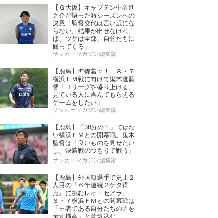
【Ｇ大阪】キャプテン中谷進
之介が語った新シーズンへの
決意「監督交代は言い訳にな
らない。結果が出せなけれ
ば、ツケは全部、自分たちに
回ってくる」
サッカーマガジン編集部
【鹿島】準備着々！ ８・７
横浜ＦＭ戦に向けて鬼木達監
督「Ｊリーグを盛り上げる、
見ている人に喜んでもらえる
ゲームをしたい」
サッカーマガジン編集部
【鹿島】「38分の１」ではな
い横浜ＦＭとの開幕戦。鬼木
監督は「良いものを見せたい
し、決勝戦のつもりで戦う」
サッカーマガジン編集部
【鹿島】外国籍選手で史上２
人目の『６年連続２ケタ得
点』に挑むレオ・セアラ。
８・７横浜ＦＭとの開幕戦は
「王者である自分たちの力を
示す機会」と意気込む