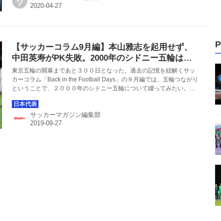
サ
P
【サッカーコラム9月編】本山雅志を起用せず、
中田英寿がPK失敗。2000年のシドニー五輪はト
ルシエの「２年後への予言」だったのか？
東京五輪の開幕まであと３００日となった。過去の記憶を紐解くサッ
カーコラム「Back in the Football Days」の９月編では、五輪つながり
ということで、２０００年のシドニー五輪について綴ってみたい。中
田英寿のPK失敗によってベスト４目前で散った大会だった。日本の最
後に関して「神の領域ではなく人間の領域」で敗れたと当時、記事に
サッカーマガジン編集部
した。それは、２年後の日韓ワールドカップに通じる「予言」だった
のかもしれない――。