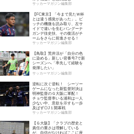
サッカーマガジン編集部
【FC東京】「今まで見たＷ杯
とは違う感覚があった」。ピ
ッチの機微を読み取り、左サ
イドで違いを生むバングーナ
ガンデ佳史扶、その復活がチ
ームをさらに前進させる！
サッカーマガジン編集部
【鳥取】荒井涼が「自分の色
に染める」新しい背番号7で新
シーズンへ「率先して経験を
発揮したい」
サッカーマガジン編集部
逆転に次ぐ逆転！ シーソー
ゲームになった新監督対決は
明神監督のＧ大阪に軍配！
チョウ監督率いる浦和は一人
少ない中、意欲を示すも一歩
及ばず◎J１開幕戦
サッカーマガジン編集部
【Ｇ大阪】「クラブの歴史と
責任の重さは理解している
が、自信がなければここに座