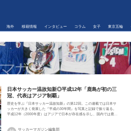
海外
移籍情報
インタビュー
コラム
女子
東京五輪
日本サッカー温故知新◎平成12年「鹿島が初の三
冠、代表はアジア制覇」
歴史を学ぶ『日本サッカー温故知新』の第12回。この連載では日本サ
ッカーが大きく発展した『平成の30年間』を写真と記録で振り返る。
平成12年（2000年度）はアジアで日本が存在感を示し、国内では鹿島
が偉業を達成した。
サッカーマガジン編集部