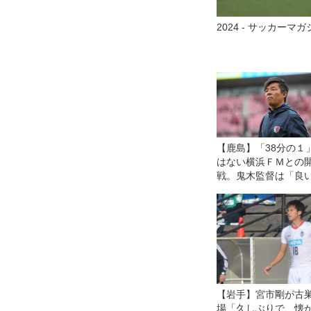
2024 - サッカーマガ
【鹿島】「38分の１
はない横浜ＦＭとの
戦。鬼木監督は「良
のを見せたいし、決
のつもりで戦う」
【岩手】宮市剛が古
場「久しぶりで、懐