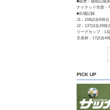
■経歴：福知山成美高
ナイテッド市原・千
■出場記録
J1：106試合8得点
J2：137試合29得
リーグカップ：13
天皇杯：17試合4
PICK UP