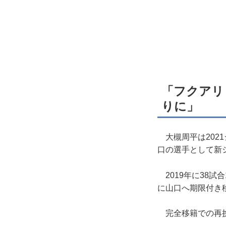
「フクアリ
りに」
大槻周平は202
口の選手として新
2019年に38試
に山口へ期限付き
完全移籍での再挑