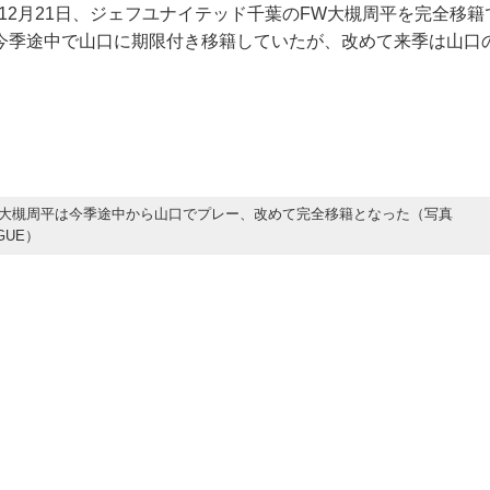
12月21日、ジェフユナイテッド千葉のFW大槻周平を完全移
今季途中で山口に期限付き移籍していたが、改めて来季は山口
。
大槻周平は今季途中から山口でプレー、改めて完全移籍となった（写真
GUE）