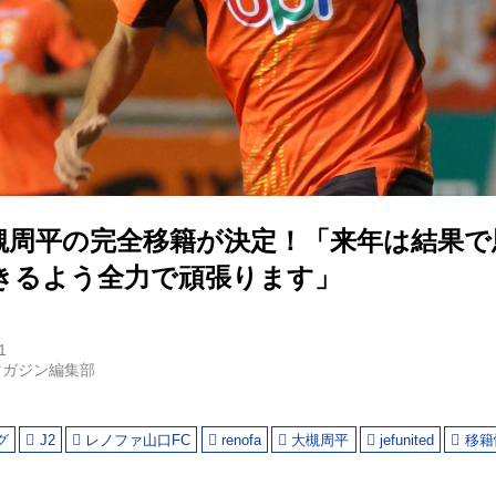
槻周平の完全移籍が決定！「来年は結果で
できるよう全力で頑張ります」
1
マガジン編集部
グ
J2
レノファ山口FC
renofa
大槻周平
jefunited
移籍