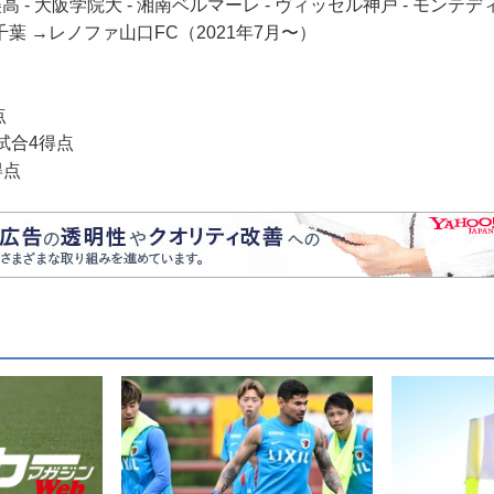
 - 大阪学院大 - 湘南ベルマーレ - ヴィッセル神戸 - モンテデ
葉 →レノファ山口FC（2021年7月〜）
点
試合4得点
得点