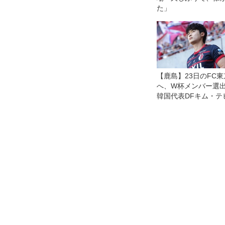
た」
【鹿島】23日のFC
へ、W杯メンバー選
韓国代表DFキム・テ
ンが胸に秘める闘争
「勝つ気持ちで準備
る」