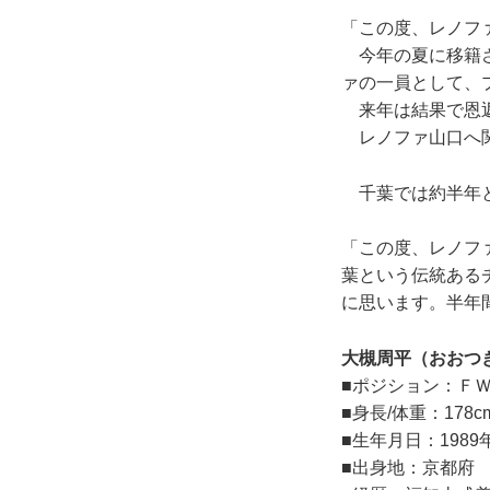
「この度、レノフ
今年の夏に移籍さ
ァの一員として、
来年は結果で恩返
レノファ山口へ関
千葉では約半年と
「この度、レノフ
葉という伝統ある
に思います。半年
大槻周平（おおつ
■ポジション：Ｆ
■身長/体重：178cm
■生年月日：1989
■出身地：京都府