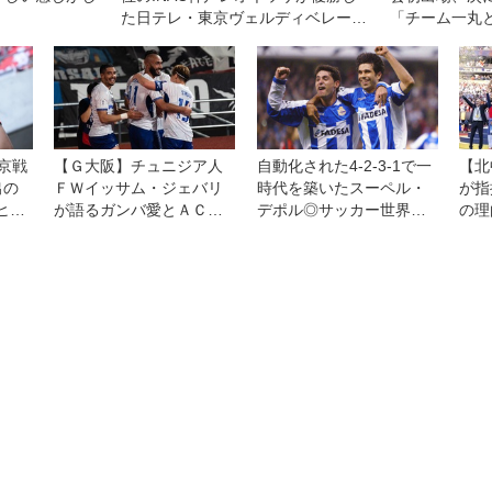
た日テレ・東京ヴェルディベレーザ
「チーム一丸
を下して白星発進
東京戦
【Ｇ大阪】チュニジア人
自動化された4-2-3-1で一
【北
出の
ＦＷイッサム・ジェバリ
時代を築いたスーペル・
が指
ヒョ
が語るガンバ愛とＡＣＬ
デポル◎サッカー世界遺
の理
心。
２決勝への思い「タイト
産第27回
『戦
す
ルをこのクラブの歴史に
ート
刻みたい！」
し、
ーロ