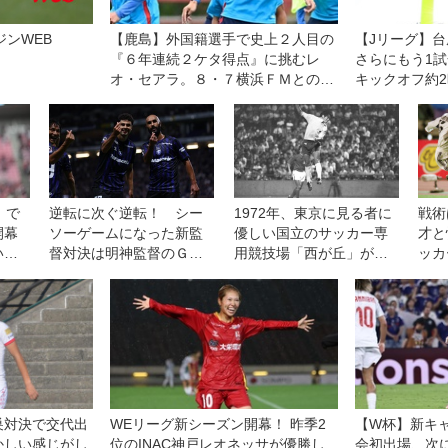
ジンWEB
【鹿島】外国籍選手で史上２人目の
【Jリーグ】
『６年連続２ケタ得点』に挑むレ
さらにもう1
オ・セアラ。８・７横浜ＦＭとの開
キックオフ約
幕戦は「王者である自分たちの力を
定。計7試合に
示す機会」と意気込む
」で
逆転に次ぐ逆転！ シー
1972年、東京に見る者に
戦術
開幕
ソーゲームになった新監
優しい国立のサッカー専
才と
いも
督対決は明神監督のＧ大
用競技場「西が丘」が誕
ッカ
勝戦
阪に軍配！ チョウ監督
生！◎J前夜を歩く第35回
率いる浦和は一人少ない
中、意欲を示すも一歩及
ばず◎J１開幕戦
巣対決で交代出
WEリーグ新シーズン開幕！ 昨季2
【W杯】新キ
かしい感じがし
位のINAC神戸レオネッサが優勝し
会初出場、次