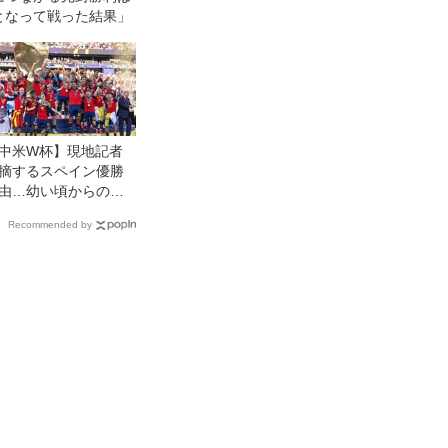
となって戦った結果」
中米W杯】現地記者
摘するスペイン優勝
由…幼い頃からの
術教育』で我々はオ
Recommended by
マティズムを理解
ボールを「５００ユ
札のように」扱う