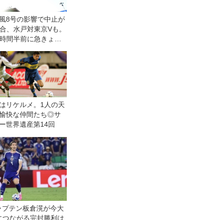
台風8号の影響で中止が
試合、水戸対東京Vも。
2時間半前に急きょ決
はリケルメ。1人の天
愉快な仲間たち◎サ
ー世界遺産第14回
ャプテン板倉滉が今大
につながる完封勝利は