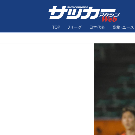
TOP
Jリーグ
日本代表
高校･ユース