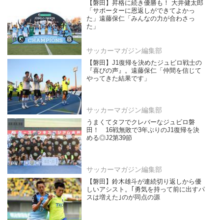
【磐田】昇格に続き優勝も！ 大井健太郎
「サポーターに恩返しができてよかっ
た」遠藤保仁「みんなの力が合わさっ
た」
サッカーマガジン編集部
【磐田】J1復帰を決めたジュビロ戦士の
『喜びの声』。遠藤保仁「仲間を信じて
やってきた結果です」
サッカーマガジン編集部
うまくてタフでクレバーなジュビロ磐
田！ 16戦無敗で3年ぶりのJ1復帰を決
める◎J2第39節
サッカーマガジン編集部
【磐田】鈴木雄斗が連続切り返しから優
しいアシスト。｢勇気を持って前に出すパ
スは増えた｣のが同点の源