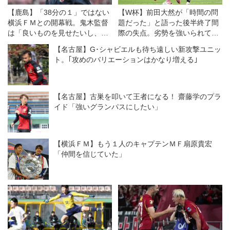
【鹿島】「38分の１」ではない
【W杯】前田大然が「時間の問
横浜ＦＭとの開幕戦。鬼木監督
題だった」と語った後半終了間
は「良いものを見せたいし、決
際の失点。劣勢を強いられて
勝戦のつもりで戦う」
「しっかりつなげればよかっ
【名古屋】G･シャビエルも待ち遠しい新攻撃ユニッ
た」
ト。｢攻めのバリエーションはかなり増える｣
【名古屋】古巣を叩いて王者になる！ 齋藤学のプラ
イド「強いグランパスにしたい」
【横浜ＦＭ】もう１人のキャプテンＭＦ扇原貴宏
「仲間を信じていた」