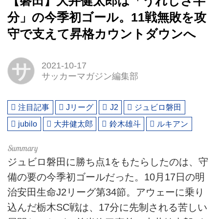
【磐田】大井健太郎は「うれしさ半
分」の今季初ゴール。11戦無敗を攻
守で支えて昇格カウントダウンへ
サ
2021-10-17
サッカーマガジン編集部
注目記事
Jリーグ
J2
ジュビロ磐田
jubilo
大井健太郎
鈴木雄斗
ルキアン
ジュビロ磐田に勝ち点1をもたらしたのは、守
備の要の今季初ゴールだった。10月17日の明
治安田生命J2リーグ第34節。アウェーに乗り
込んだ栃木SC戦は、17分に先制される苦しい