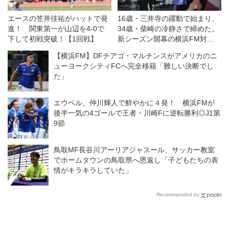
エースの笠井佳祐がハットで発
16歳・三井寺の躍動で始まり、
進！ 関東第一が山辺を4-0で
34歳・柴崎の冷静さで締めた。
下して初戦突破！【1回戦】
新シーズン開幕の横浜FM対鹿
島は特筆すべき好ゲームだった
【横浜FM】DFチアゴ・マルチンスがアメリカのニ
◎J１開幕戦
ューヨークシティFCへ完全移籍「難しい決断でし
た」
エウベル、仲川輝人で鮮やかに４発！ 横浜FMが
後半一気の4ゴールで王者・川崎Fに逆転勝利◎J1第
9節
鳥取MF長谷川アーリアジャスール、サッカー教室
でホームタウンの鳥取県へ恩返し「子どもたちの表
情がキラキラしていた」
Recommended by