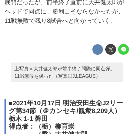
展開だったが、前半終了直前に大井健太郎が
ヘッドで同点に。勝利こそならなかったが、
11戦無敗で残り8試合へと向かっていく。
上写真＝大井健太郎が前半終了間際に同点弾。
11戦無敗を保った（写真◎J.LEAGUE）
■2021年10月17日 明治安田生命J2リー
グ第34節（＠カンセキ/観衆8,209人）
栃木 1-1 磐田
得点者：（栃）柳育崇