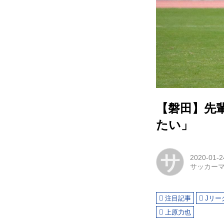
【磐田】先
たい」
サ
2020-01-2
サッカー
注目記事
Jリー
上原力也