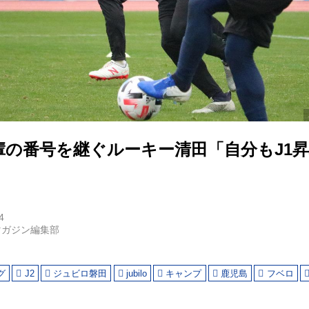
輩の番号を継ぐルーキー清田「自分もJ1
4
マガジン編集部
グ
J2
ジュビロ磐田
jubilo
キャンプ
鹿児島
フベロ