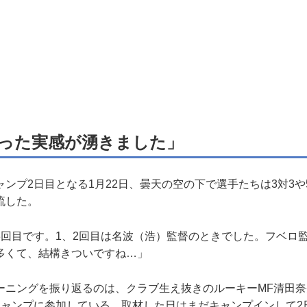
った実感が湧きました」
ンプ2日目となる1月22日、曇天の空の下で選手たちは3対3や
流した。
3回目です。1、2回目は名波（浩）監督のときでした。フベロ
多くて、結構きついですね…」
ニングを振り返るのは、クラブ生え抜きのルーキーMF清田奈央
キャンプに参加している。取材した日はまだキャンプインして2