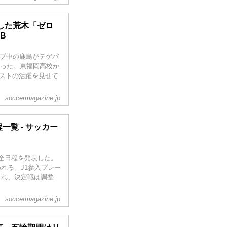
した荒木「ゼロ
B
ンプ中の鹿島がテゲバ
なった。東福岡高校か
シストの活躍を見せて
soccermagazine.jp
一覧 - サッカー
の全日程を発表した。
われる。J1参入プレー
催され、決定戦は調整
soccermagazine.jp