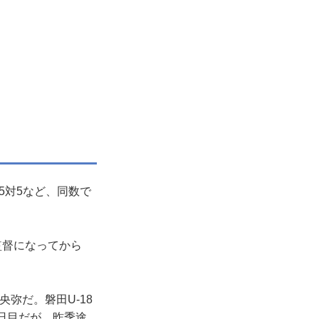
5対5など、同数で
監督になってから
弥だ。磐田U-18
日目だが、昨季途