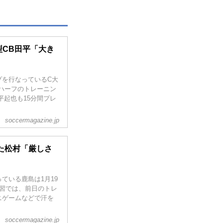
型CB田平「大き
プを行なっているC大
分ハーフのトレーニン
平起也も15分間プレ
soccermagazine.jp
た松村「厳しさ
ている鹿島は1月19
習では、前日のトレ
ニゲームなどで汗を
soccermagazine.jp