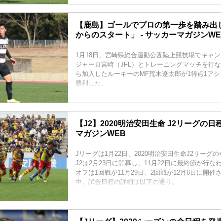
【鹿島】ゴールでプロの第一歩を踏み出
からのスタート」 - サッカーマガジンWE
1月18日、宮崎県総合運動公園陸上競技場でキャ
ジャーロ宮崎（JFL）とトレーニングマッチを行
ら加入したルーキーのMF荒木遼太郎が1得点1ア
勝利した。
【J2】2020明治安田生命 J2リーグの日程
マガジンWEB
Jリーグは1月22日、2020明治安田生命J2リーグ
J2は2月23日に開幕し、11月22日に最終節が行な
オフは1回戦が11月29日、2回戦が12月6日に開
中。試合日程の詳細は以下の通り。