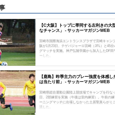
事
【C大阪】トップに帯同する左利きの大
なチャンス」 - サッカーマガジンWEB
宮崎市国際海浜エントランスプラザで宮崎キャン
阪が1月23日、テゲバジャーロ宮崎（JFL）と45
グマッチを実施。神戸弘陵学園から加入したDF田
ーした。
【鹿島】昨季主力のプレー強度を体感し
は当たり前」 - サッカーマガジンWEB
宮崎県総合運動公園陸上競技場でキャンプを行なっ
日、2部練習を実施（午後は室内練習）。午前の練
ーニングマッチに出場しなかった土居聖真らがミ
流した。