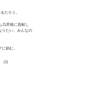
れるだろう。
J1昇格に貢献し
なりたい。みんなの
グに励む。
）
3