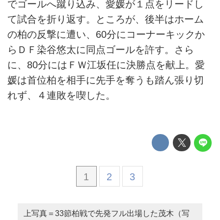
でゴールへ蹴り込み、愛媛が１点をリードし
て試合を折り返す。ところが、後半はホーム
の柏の反撃に遭い、60分にコーナーキックか
らＤＦ染谷悠太に同点ゴールを許す。さら
に、80分にはＦＷ江坂任に決勝点を献上。愛
媛は首位柏を相手に先手を奪うも踏ん張り切
れず、４連敗を喫した。
1
2
3
上写真＝33節柏戦で先発フル出場した茂木（写