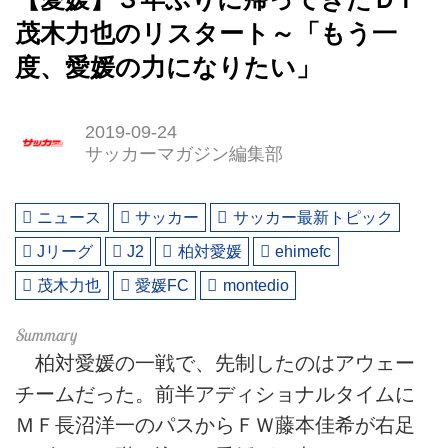
茂木力也のリスタート～「もう一
度、愛媛の力になりたい」
2019-09-24
サッカーマガジン編集部
ニュース
サッカー
サッカー最新トピック
Jリーグ
J2
柏対愛媛
ehimefc
茂木力也
愛媛FC
montedio
柏対愛媛の一戦で、先制したのはアウェー
チームだった。前半アディショナルタイムに
ＭＦ長沼洋一のパスからＦＷ藤本佳希が右足