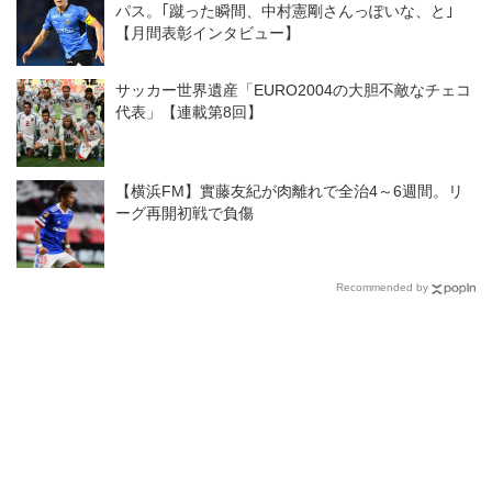
パス。｢蹴った瞬間、中村憲剛さんっぽいな、と｣
【月間表彰インタビュー】
サッカー世界遺産「EURO2004の大胆不敵なチェコ
代表」【連載第8回】
【横浜FM】實藤友紀が肉離れで全治4～6週間。リ
ーグ再開初戦で負傷
Recommended by