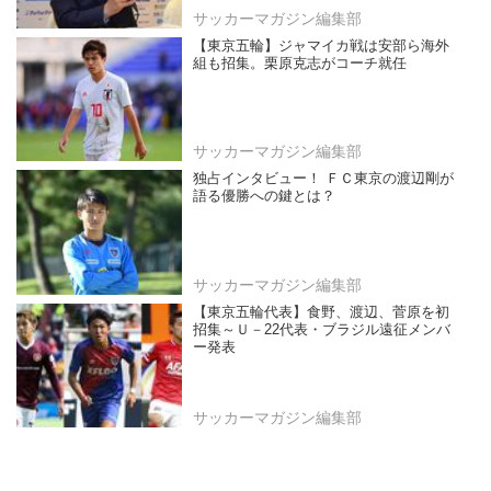
サッカーマガジン編集部
【東京五輪】ジャマイカ戦は安部ら海外
組も招集。栗原克志がコーチ就任
サッカーマガジン編集部
独占インタビュー！ ＦＣ東京の渡辺剛が
語る優勝への鍵とは？
サッカーマガジン編集部
【東京五輪代表】食野、渡辺、菅原を初
招集～Ｕ－22代表・ブラジル遠征メンバ
ー発表
サッカーマガジン編集部