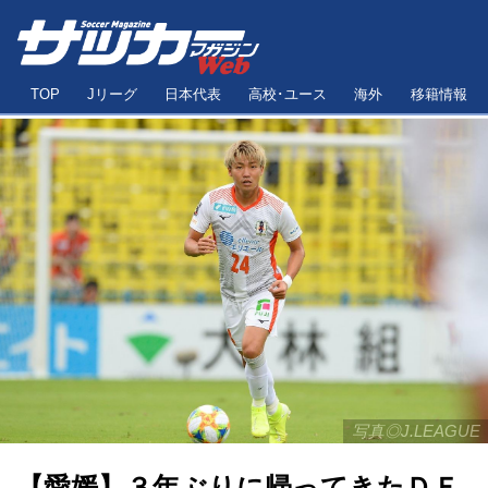
TOP
Jリーグ
日本代表
高校･ユース
海外
移籍情報
写真◎J.LEAGUE
【愛媛】３年ぶりに帰ってきたＤＦ