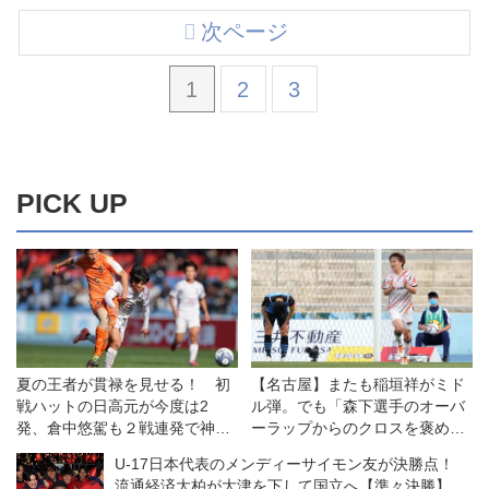
次ページ
1
2
3
PICK UP
夏の王者が貫禄を見せる！ 初
【名古屋】またも稲垣祥がミド
戦ハットの日高元が今度は2
ル弾。でも「森下選手のオーバ
発、倉中悠駕も２戦連発で神村
ーラップからのクロスを褒めて
学園が水口に４−０快勝【3回
あげてほしい」
U-17日本代表のメンディーサイモン友が決勝点！
戦】
流通経済大柏が大津を下して国立へ【準々決勝】