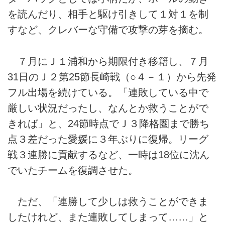
を読んだり、相手と駆け引きして１対１を制
すなど、クレバーな守備で攻撃の芽を摘む。
７月にＪ１浦和から期限付き移籍し、７月
31日のＪ２第25節長崎戦（○４－１）から先発
フル出場を続けている。「連敗している中で
厳しい状況だったし、なんとか救うことがで
きれば」と、24節時点でＪ３降格圏まで勝ち
点３差だった愛媛に３年ぶりに復帰。リーグ
戦３連勝に貢献するなど、一時は18位に沈ん
でいたチームを復調させた。
ただ、「連勝して少しは救うことができま
したけれど、また連敗してしまって……」と