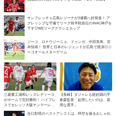
サンフレッチェ広島レジーナが3連覇へ好発進！ ア
グレッシブな守備でリーグ前半戦首位のINAC神戸を
下す◎WEリーグクラシエカップ
ジーコ、ロナウジーニョ、ドゥンガ、中田英寿、宮
本恒靖！ 世界と日本のレジェンドが広島で競演◎ジ
ーコオールスターゲーム
三菱重工浦和レッズレディース
【長崎】ダジャレも絶好調の手
がホームで完封勝利！ ハイプレ
倉森監督「起用したいのは、器
スでセレッソ大阪ヤンマーレデ
用な選手」
ィースを攻守に圧倒◎WEリー
谷口彰悟のベストアシストは、時空を操るおしゃれ
グ第11節