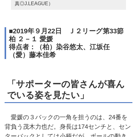
真◎J.LEAGUE）
■2019年９月22日 Ｊ２リーグ第33節
柏 ２－１ 愛媛
得点者：（柏）染谷悠太、江坂任
（愛）藤本佳希
「サポーターの皆さんが喜ん
でいる姿を見たい」
愛媛の３バックの一角を担うのは、24番を
背負う茂木力也だ。身長は174センチと、セン
ターバックとしては小柄だが、ボールの動き