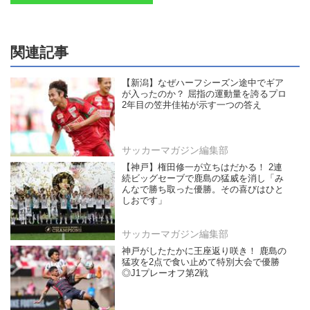
関連記事
【新潟】なぜハーフシーズン途中でギア
が入ったのか？ 屈指の運動量を誇るプロ
2年目の笠井佳祐が示す一つの答え
サッカーマガジン編集部
【神戸】権田修一が立ちはだかる！ 2連
続ビッグセーブで鹿島の猛威を消し「み
んなで勝ち取った優勝。その喜びはひと
しおです」
サッカーマガジン編集部
神戸がしたたかに王座返り咲き！ 鹿島の
猛攻を2点で食い止めて特別大会で優勝
◎J1プレーオフ第2戦