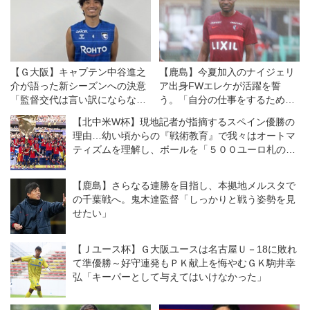
【Ｇ大阪】キャプテン中谷進之
【鹿島】今夏加入のナイジェリ
介が語った新シーズンへの決意
ア出身FWエレケが活躍を誓
「監督交代は言い訳にならな
う。「自分の仕事をするために
い。結果が出せなければ、ツケ
ここに来ている」
【北中米W杯】現地記者が指摘するスペイン優勝の
は全部、自分たちに回ってく
理由…幼い頃からの『戦術教育』で我々はオートマ
る」
ティズムを理解し、ボールを「５００ユーロ札のよ
うに」扱う
【鹿島】さらなる連勝を目指し、本拠地メルスタで
の千葉戦へ。鬼木達監督「しっかりと戦う姿勢を見
せたい」
【Ｊユース杯】Ｇ大阪ユースは名古屋Ｕ－18に敗れ
て準優勝～好守連発もＰＫ献上を悔やむＧＫ駒井幸
弘「キーパーとして与えてはいけなかった」