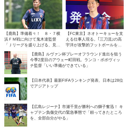
【鹿島】準備着々！ ８・７横
【FC東京】ネオトーキョーを支
浜ＦＭ戦に向けて鬼木達監督
える仕事人現る。｢三刀流｣の高
「Ｊリーグを盛り上げる、見て
宇洋が攻撃的フットボールを後
いる人に喜んでもらえるゲーム
押しする
【鹿島】ルヴァン杯プレーオフラウンド進出を狙う
をしたい」
今季2度目のアウェー町田戦。ランコ・ポポヴィッ
チ監督「いい準備ができている」
【日本代表】最新FIFAランキング発表、日本は28位
でアジアトップ
【広島レジーナ】市瀬千里が勝利への獅子奮迅！ キ
ャプテン負傷交代の緊急事態で「頼ってきたところ
を、全部自分がやる」