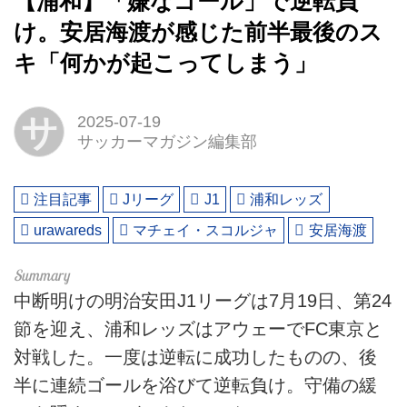
【浦和】「嫌なゴール」で逆転負
け。安居海渡が感じた前半最後のス
キ「何かが起こってしまう」
サ
2025-07-19
サッカーマガジン編集部
注目記事
Jリーグ
J1
浦和レッズ
urawareds
マチェイ・スコルジャ
安居海渡
中断明けの明治安田J1リーグは7月19日、第24
節を迎え、浦和レッズはアウェーでFC東京と
対戦した。一度は逆転に成功したものの、後
半に連続ゴールを浴びて逆転負け。守備の緩