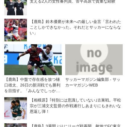
支える2人の女性審判員、菅平高原で貴重な経験
【鹿島】鈴木優磨が未来への厳しい金言「言われた
ことしかできなかった。それだとサッカーにならな
い」
【鹿島】中盤で存在感を放つ樋
サッカーマガジン編集部 - サッ
口雄太、26日の新潟戦でも勝利
カーマガジンWEB
を目指す。「みんなでしっかり
と戦いたい」
【相模原】｢特別には意識していない｣古巣戦。平松
宗が三浦文丈監督の作戦遂行しあまりにもきれいな
恩返し弾！
【鹿島】3週間ぶりにリーグ戦再開、敵地でFC東京