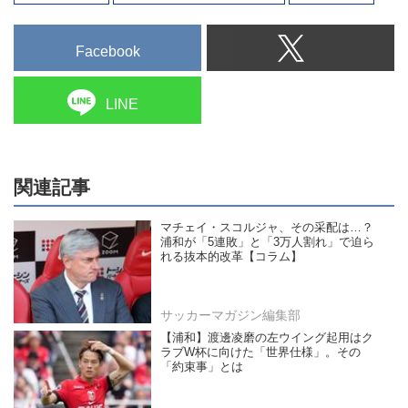
Facebook
LINE
関連記事
マチェイ・スコルジャ、その采配は…？
浦和が「5連敗」と「3万人割れ」で迫ら
れる抜本的改革【コラム】
サッカーマガジン編集部
【浦和】渡邊凌磨の左ウイング起用はク
ラブW杯に向けた「世界仕様」。その
「約束事」とは