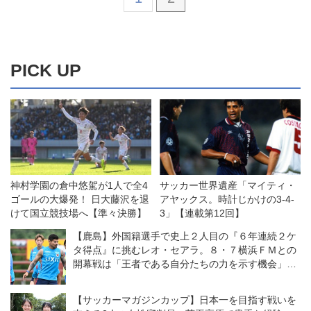
PICK UP
神村学園の倉中悠駕が1人で全4
サッカー世界遺産「マイティ・
ゴールの大爆発！ 日大藤沢を退
アヤックス。時計じかけの3-4-
けて国立競技場へ【準々決勝】
3」【連載第12回】
【鹿島】外国籍選手で史上２人目の『６年連続２ケ
タ得点』に挑むレオ・セアラ。８・７横浜ＦＭとの
開幕戦は「王者である自分たちの力を示す機会」と
意気込む
【サッカーマガジンカップ】日本一を目指す戦いを