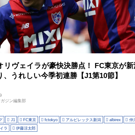
オリヴェイラが豪快決勝点！ FC東京が
、うれしい今季初連勝【J1第10節】
9
マガジン編集部
グ
J1
FC東京
fctokyo
アルビレックス新潟
albirex
仲
イラ
伊藤涼太郎