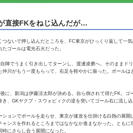
が直接FKをねじ込んだが…
つないで押し込んだところを、FC東京がひっくり返して一気
れたゴールは電光石火だった。
自陣でうまく引き出してターンし、渡邊凌磨へ。そのままドリ
た仲川がもう一度もらって、右足を軽やかに振った。ボールは
後に、新潟は伊藤涼太郎が決める。自ら倒されて得たFK。ゴ
巻き、GKヤクブ・スウォビィクの逆を突いてゴール右に流し込
ションでボールを走らせ、東京が速攻を仕掛ける白熱の展開
チャンスを作れるところまではなかなか進まなかった。ともに
同時にさらし合う展開になった。