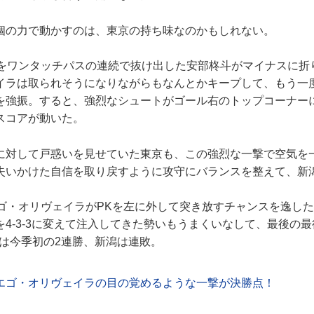
の力で動かすのは、東京の持ち味なのかもしれない。
をワンタッチパスの連続で抜け出した安部柊斗がマイナスに折
イラは取られそうになりながらもなんとかキープして、もう一
を強振。すると、強烈なシュートがゴール右のトップコーナー
スコアが動いた。
対して戸惑いを見せていた東京も、この強烈な一撃で空気を
失いかけた自信を取り戻すように攻守にバランスを整えて、新
ゴ・オリヴェイラがPKを左に外して突き放すチャンスを逸した
4-3-3に変えて注入してきた勢いもうまくいなして、最後の
京は今季初の2連勝、新潟は連敗。
エゴ・オリヴェイラの目の覚めるような一撃が決勝点！