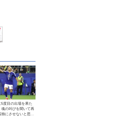
に5度目の出場を果た
。魂の叫びを聞いて再
孤独にさせないと思っ