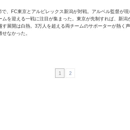
10節で、FC東京とアルビレックス新潟が対戦。アルベル監督が
ームを迎える一戦に注目が集まった。東京が先制すれば、新潟
越す展開は白熱。3万人を超える両チームのサポーターが熱く
離せなかった。
1
2