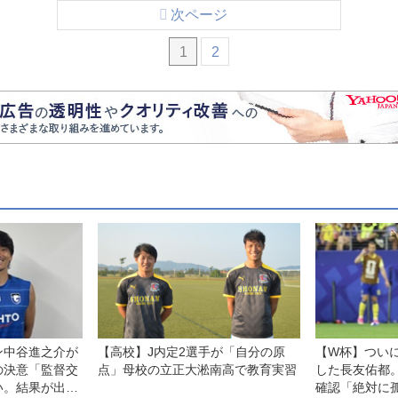
次ページ
1
2
ン中谷進之介が
【高校】J内定2選手が「自分の原
【W杯】つい
の決意「監督交
点」母校の立正大淞南高で教育実習
した長友佑都
い。結果が出せ
確認「絶対に