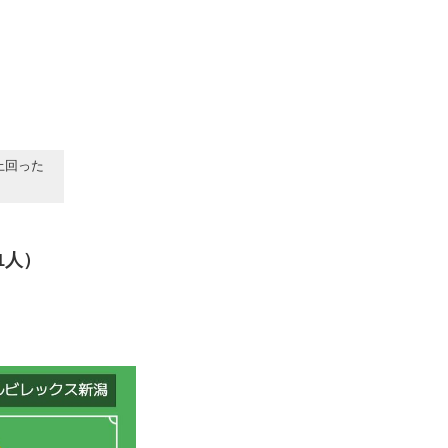
上回った
1人）