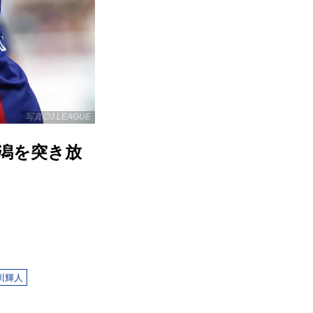
写真◎J.LEAGUE
新潟を突き放
川輝人