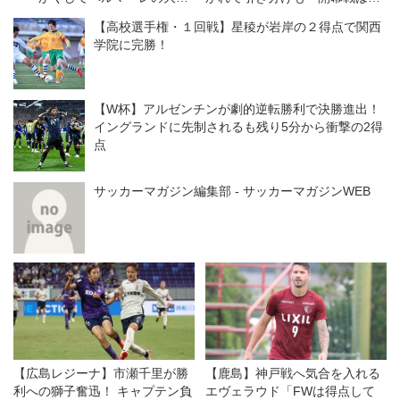
転は起こった
分の1。一喜一憂している場合
【高校選手権・１回戦】星稜が岩岸の２得点で関西
ではない」
学院に完勝！
【W杯】アルゼンチンが劇的逆転勝利で決勝進出！
イングランドに先制されるも残り5分から衝撃の2得
点
サッカーマガジン編集部 - サッカーマガジンWEB
【広島レジーナ】市瀬千里が勝
【鹿島】神戸戦へ気合を入れる
利への獅子奮迅！ キャプテン負
エヴェラウド「FWは得点して