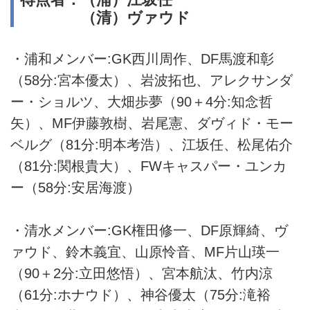
（清）ヴァウド
・浦和メンバー:GK西川周作、DF馬渡和彰
（58分:宮本優太）、岩波拓也、アレクサンダ
ー・ショルツ、大畑歩夢（90＋4分:知念哲
矢）、MF伊藤敦樹、岩尾憲、ダヴィド・モー
ベルグ（81分:明本考浩）、江坂任、松尾佑介
（81分:関根貴大）、FWキャスパー・ユンカ
ー（58分:安居海渡）
・清水メンバー:GK権田修一、DF原輝綺、ヴ
ァウド、鈴木義宜、山原怜音、MF片山瑛一
（90＋2分:立田悠悟）、宮本航汰、竹内涼
（61分:ホナウド）、神谷優太（75分:滝裕