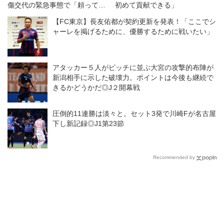
傷交代の緊急事態で「頼ってき
初めて貢献できる」
たところを、全部自分がやる」
【FC東京】長友佑都が契約更新を発表！「ここでシ
ャーレを掲げるために、優勝するために戦いたい」
アタッカー５人がピッチに並ぶ大宮の攻撃的布陣が
新潟相手に示した破壊力。ポイントは今後も継続で
きるかどうかだ◎J２開幕戦
圧倒的11連勝は淡々と。セット3発で川崎Fが名古屋
下し新記録◎J1第23節
Recommended by