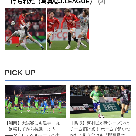
げられた（写真◎J.LEAGUE）
2
PICK UP
【湘南】大誤審にも選手一丸！
【鳥取】河村匠が新シーズンの
「逆転してから抗議しよう」
チーム初得点！ ホームで追いつ
――かくしてベルマーレの大逆
かれて引き分けも「開幕戦は38