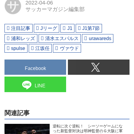
サ
2022-04-06
サッカーマガジン編集部
注目記事
Jリーグ
J1
J1第7節
浦和レッズ
清水エスパルス
urawareds
spulse
江坂任
ヴァウド
Facebook
LINE
関連記事
逆転に次ぐ逆転！ シーソーゲームにな
った新監督対決は明神監督のＧ大阪に軍