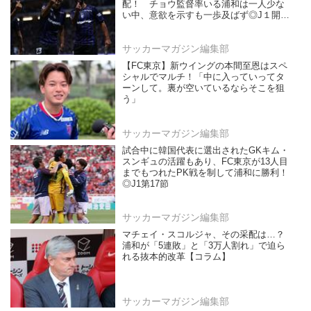
配！ チョウ監督率いる浦和は一人少な
い中、意欲を示すも一歩及ばず◎J１開幕
戦
サッカーマガジン編集部
【FC東京】新ウイングの本間至恩はスペ
シャルでマルチ！「中に入っていってタ
ーンして。裏が空いているならそこを狙
う」
サッカーマガジン編集部
試合中に韓国代表に選出されたGKキム・
スンギュの活躍もあり、FC東京が13人目
までもつれたPK戦を制して浦和に勝利！
◎J1第17節
サッカーマガジン編集部
マチェイ・スコルジャ、その采配は…？
浦和が「5連敗」と「3万人割れ」で迫ら
れる抜本的改革【コラム】
サッカーマガジン編集部