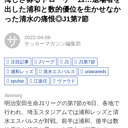
出した浦和と数的優位を生かせなか
った清水の痛恨◎J1第7節
サ
2022-04-06
サッカーマガジン編集部
注目記事
Jリーグ
J1
J1第7節
浦和レッズ
清水エスパルス
urawareds
spulse
江坂任
ヴァウド
明治安田生命J1リーグの第7節が6日、各地で
行われ、埼玉スタジアムでは浦和レッズと清
水エスパルスが対戦。前半は浦和、後半は数