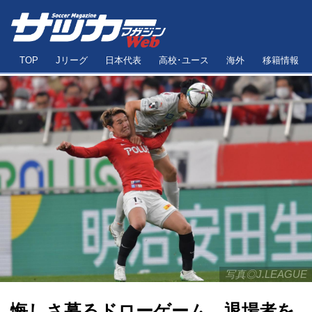
TOP
Jリーグ
日本代表
高校･ユース
海外
移籍情報
写真◎J.LEAGUE
悔しさ募るドローゲーム…退場者を