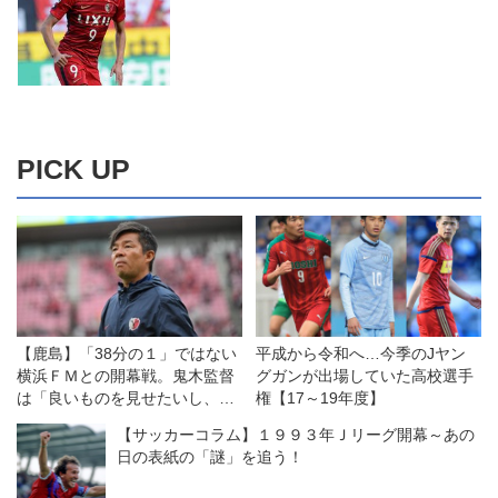
PICK UP
【鹿島】「38分の１」ではない
平成から令和へ…今季のJヤン
横浜ＦＭとの開幕戦。鬼木監督
グガンが出場していた高校選手
は「良いものを見せたいし、決
権【17～19年度】
勝戦のつもりで戦う」
【サッカーコラム】１９９３年Ｊリーグ開幕～あの
日の表紙の「謎」を追う！