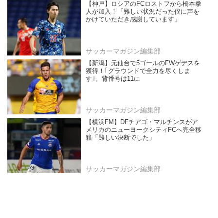
【神戸】ロシアのFCロストフから橋本拳
人が加入！「難しい状況だった僕に声を
かけていただき感謝しています」
サッカーマガジン編集部
【新潟】元仙台で5ゴールのFWゲデスを
獲得！｢グラウンドで全力を尽くしま
す｣。背番号は11に
サッカーマガジン編集部
【横浜FM】DFチアゴ・マルチンスがア
メリカのニューヨークシティFCへ完全移
籍「難しい決断でした」
サッカーマガジン編集部