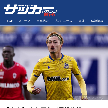
TOP
Jリーグ
日本代表
高校･ユース
海外
移籍情報
写真◎Getty Images