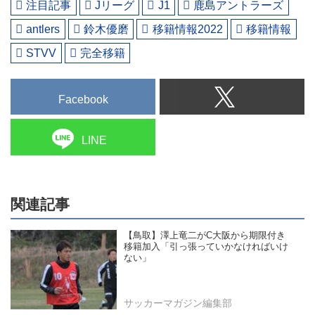
注目記事
Jリーグ
J1
鹿島アントラーズ
antlers
鈴木優磨
移籍情報2022
移籍情報
STVV
完全移籍
Facebook
LINE
関連記事
【鳥取】澤上竜二がC大阪から期限付き
移籍加入「引っ張っていかなければいけ
ない」
サッカーマガジン編集部