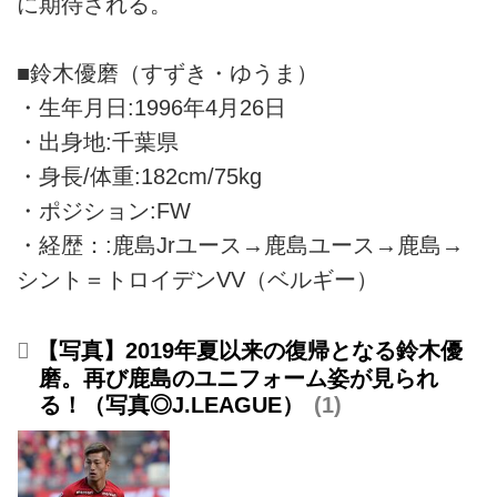
に期待される。
■鈴木優磨（すずき・ゆうま）
・生年月日:1996年4月26日
・出身地:千葉県
・身長/体重:182cm/75kg
・ポジション:FW
・経歴：:鹿島Jrユース→鹿島ユース→鹿島→
シント＝トロイデンVV（ベルギー）
【写真】2019年夏以来の復帰となる鈴木優
磨。再び鹿島のユニフォーム姿が見られ
る！（写真◎J.LEAGUE）
1