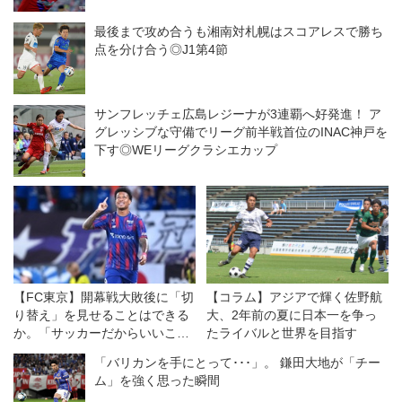
最後まで攻め合うも湘南対札幌はスコアレスで勝ち
点を分け合う◎J1第4節
サンフレッチェ広島レジーナが3連覇へ好発進！ ア
グレッシブな守備でリーグ前半戦首位のINAC神戸を
下す◎WEリーグクラシエカップ
【FC東京】開幕戦大敗後に「切
【コラム】アジアで輝く佐野航
り替え」を見せることはできる
大、2年前の夏に日本一を争っ
か。「サッカーだからいいこと
たライバルと世界を目指す
もある」を信じて
「バリカンを手にとって･･･」。 鎌田大地が「チー
ム」を強く思った瞬間