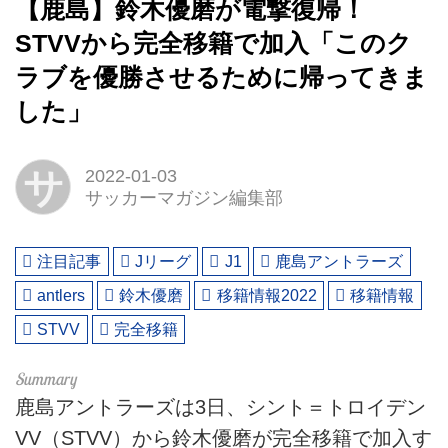
【鹿島】鈴木優磨が電撃復帰！
STVVから完全移籍で加入「このク
ラブを優勝させるために帰ってきま
した」
サ
2022-01-03
サッカーマガジン編集部
注目記事
Jリーグ
J1
鹿島アントラーズ
antlers
鈴木優磨
移籍情報2022
移籍情報
STVV
完全移籍
鹿島アントラーズは3日、シント＝トロイデン
VV（STVV）から鈴木優磨が完全移籍で加入す