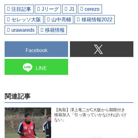
注目記事
Jリーグ
J1
cerezo
セレッソ大阪
山中亮輔
移籍情報2022
urawareds
移籍情報
Facebook
LINE
関連記事
【鳥取】澤上竜二がC大阪から期限付き
移籍加入「引っ張っていかなければいけ
ない」