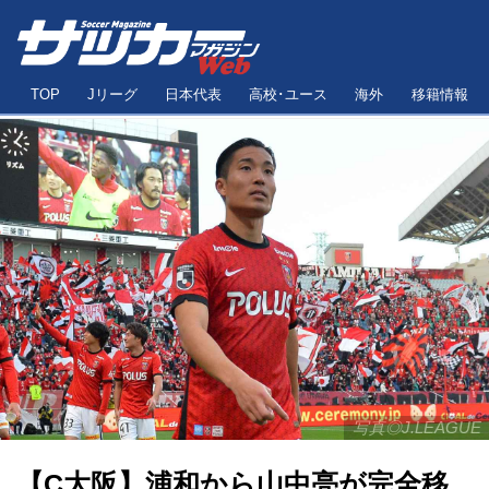
TOP
Jリーグ
日本代表
高校･ユース
海外
移籍情報
写真◎J.LEAGUE
【C大阪】浦和から山中亮が完全移