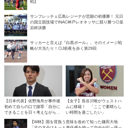
戦】
サンフレッチェ広島レジーナが悲願の初優勝！ 元日
の国立競技場でINAC神戸レオネッサに競り勝つ◎皇
后杯決勝
サッカーと言えば『白黒ボール』。そのイメージ戦
略が大当たり！◎J前夜を歩く第29回
【日本代表】佐野海舟が事件後
【女子】長谷川唯がウェストハ
初めて自らの口で謝罪「自分に
ムに移籍！ 「ここで素晴らし
できることを日々考えながらプ
い時間を過ごしたい」
レーし、行動し、社会貢献し続
【W杯】国を背負う意味を改めて知った鎌田大地
けていきます」
「次の大会はもっと責任感を持って自分が引っ張っ