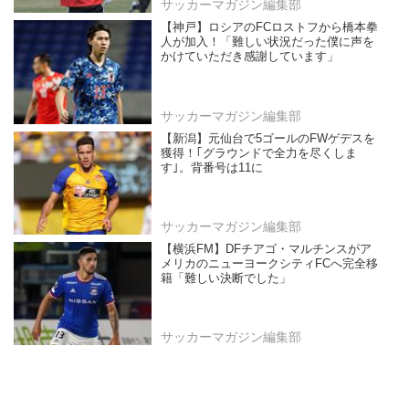
サッカーマガジン編集部
【神戸】ロシアのFCロストフから橋本拳
人が加入！「難しい状況だった僕に声を
かけていただき感謝しています」
サッカーマガジン編集部
【新潟】元仙台で5ゴールのFWゲデスを
獲得！｢グラウンドで全力を尽くしま
す｣。背番号は11に
サッカーマガジン編集部
【横浜FM】DFチアゴ・マルチンスがア
メリカのニューヨークシティFCへ完全移
籍「難しい決断でした」
サッカーマガジン編集部