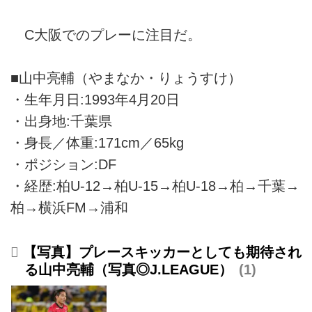
C大阪でのプレーに注目だ。
■山中亮輔（やまなか・りょうすけ）
・生年月日:1993年4月20日
・出身地:千葉県
・身長／体重:171cm／65kg
・ポジション:DF
・経歴:柏U-12→柏U-15→柏U-18→柏→千葉→
柏→横浜FM→浦和
【写真】プレースキッカーとしても期待され
る山中亮輔（写真◎J.LEAGUE）
1