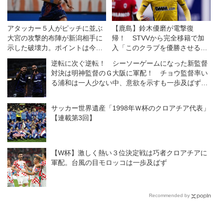
アタッカー５人がピッチに並ぶ
【鹿島】鈴木優磨が電撃復
大宮の攻撃的布陣が新潟相手に
帰！ STVVから完全移籍で加
示した破壊力。ポイントは今後
入「このクラブを優勝させるた
も継続できるかどうかだ◎J２
めに帰ってきました」
逆転に次ぐ逆転！ シーソーゲームになった新監督
開幕戦
対決は明神監督のＧ大阪に軍配！ チョウ監督率い
る浦和は一人少ない中、意欲を示すも一歩及ばず
◎J１開幕戦
サッカー世界遺産「1998年Ｗ杯のクロアチア代表」
【連載第3回】
【W杯】激しく熱い３位決定戦は巧者クロアチアに
軍配。台風の目モロッコは一歩及ばず
Recommended by