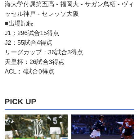
海大学付属第五高 - 福岡大 - サガン鳥栖 - ヴィ
ッセル神戸 - セレッソ大阪
■出場記録
J1：296試合15得点
J2：55試合4得点
リーグカップ：36試合3得点
天皇杯：26試合3得点
ACL：4試合0得点
PICK UP