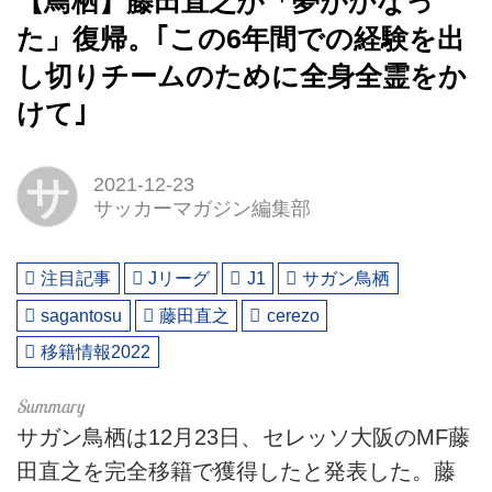
【鳥栖】藤田直之が「夢がかなっ
た」復帰。｢この6年間での経験を出
し切りチームのために全身全霊をか
けて｣
サ
2021-12-23
サッカーマガジン編集部
注目記事
Jリーグ
J1
サガン鳥栖
sagantosu
藤田直之
cerezo
移籍情報2022
サガン鳥栖は12月23日、セレッソ大阪のMF藤
田直之を完全移籍で獲得したと発表した。藤