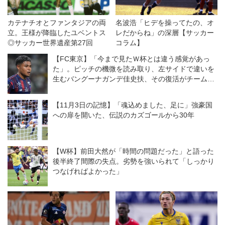
カテナチオとファンタジアの両
名波浩「ヒデを操ってたの、オ
立。王様が降臨したユベントス
レだからね」の深層【サッカー
◎サッカー世界遺産第27回
コラム】
【FC東京】「今まで見たＷ杯とは違う感覚があっ
た」。ピッチの機微を読み取り、左サイドで違いを
生むバングーナガンデ佳史扶、その復活がチームを
さらに前進させる！
【11月3日の記憶】「魂込めました、足に」強豪国
への扉を開いた、伝説のカズゴールから30年
【W杯】前田大然が「時間の問題だった」と語った
後半終了間際の失点。劣勢を強いられて「しっかり
つなげればよかった」