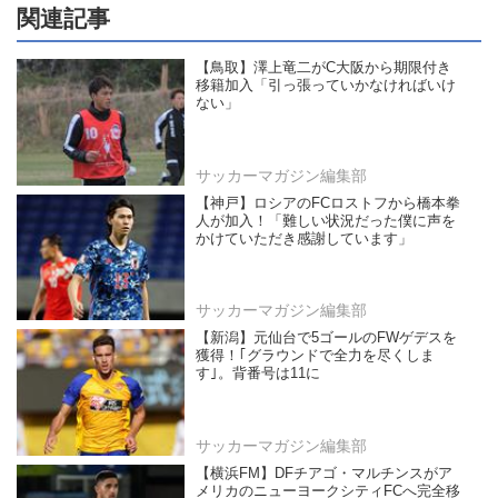
関連記事
【鳥取】澤上竜二がC大阪から期限付き
移籍加入「引っ張っていかなければいけ
ない」
サッカーマガジン編集部
【神戸】ロシアのFCロストフから橋本拳
人が加入！「難しい状況だった僕に声を
かけていただき感謝しています」
サッカーマガジン編集部
【新潟】元仙台で5ゴールのFWゲデスを
獲得！｢グラウンドで全力を尽くしま
す｣。背番号は11に
サッカーマガジン編集部
【横浜FM】DFチアゴ・マルチンスがア
メリカのニューヨークシティFCへ完全移