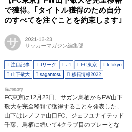
【FC東京】FW山下敬大を完全移籍
で獲得。｢タイトル獲得のため自分
のすべてを注ぐことを約束します｣
サ
2021-12-23
サッカーマガジン編集部
注目記事
Jリーグ
J1
FC東京
fctokyo
山下敬大
sagantosu
移籍情報2022
FC東京は12月23日、サガン鳥栖からFW山下
敬大を完全移籍で獲得することを発表した。
山下はレノファ山口FC、ジェフユナイテッド
千葉、鳥栖に続いて4クラブ目のプレーとな