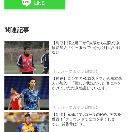
LINE
関連記事
【鳥取】澤上竜二がC大阪から期限付き
移籍加入「引っ張っていかなければいけ
ない」
サッカーマガジン編集部
【神戸】ロシアのFCロストフから橋本拳
人が加入！「難しい状況だった僕に声を
かけていただき感謝しています」
サッカーマガジン編集部
【新潟】元仙台で5ゴールのFWゲデスを
獲得！｢グラウンドで全力を尽くしま
す｣。背番号は11に