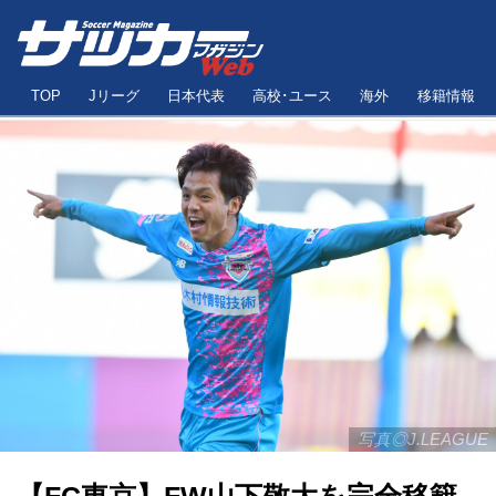
TOP
Jリーグ
日本代表
高校･ユース
海外
移籍情報
写真◎J.LEAGUE