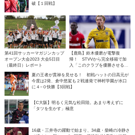
破【１回戦】
第41回サッカーマガジンカップ
【鹿島】鈴木優磨が電撃復
オープン大会2023 大会5日目
帰！ STVVから完全移籍で加
（最終日）レポート
入「このクラブを優勝させるた
めに帰ってきました」
夏の王者が貫禄を見せる！ 初戦ハットの日高元が
今度は2発、倉中悠駕も２戦連発で神村学園が水口
に４−０快勝【3回戦】
【C大阪】明るく元気な松田陸。あまり考えずに
「タツを生かす」極意
16歳・三井寺の躍動で始まり、34歳・柴崎の冷静さ