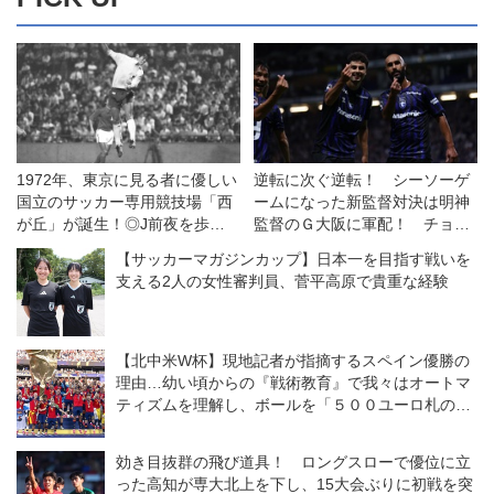
1972年、東京に見る者に優しい
逆転に次ぐ逆転！ シーソーゲ
国立のサッカー専用競技場「西
ームになった新監督対決は明神
が丘」が誕生！◎J前夜を歩く
監督のＧ大阪に軍配！ チョウ
第35回
監督率いる浦和は一人少ない
【サッカーマガジンカップ】日本一を目指す戦いを
中、意欲を示すも一歩及ばず
支える2人の女性審判員、菅平高原で貴重な経験
◎J１開幕戦
【北中米W杯】現地記者が指摘するスペイン優勝の
理由…幼い頃からの『戦術教育』で我々はオートマ
ティズムを理解し、ボールを「５００ユーロ札のよ
うに」扱う
効き目抜群の飛び道具！ ロングスローで優位に立
った高知が専大北上を下し、15大会ぶりに初戦を突