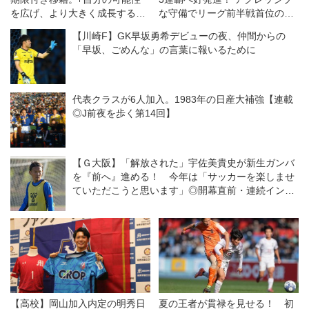
を広げ、より大きく成長するた
な守備でリーグ前半戦首位の
めに｣
INAC神戸を下す◎WEリーグク
【川崎F】GK早坂勇希デビューの夜、仲間からの
ラシエカップ
「早坂、ごめんな」の言葉に報いるために
代表クラスが6人加入。1983年の日産大補強【連載
◎J前夜を歩く第14回】
【Ｇ大阪】「解放された」宇佐美貴史が新生ガンバ
を『前へ』進める！ 今年は「サッカーを楽しませ
ていただこうと思います」◎開幕直前・連続インタ
ビュー最終回
【高校】岡山加入内定の明秀日
夏の王者が貫禄を見せる！ 初