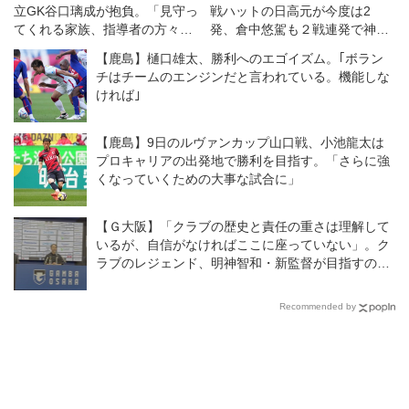
立GK谷口璃成が抱負。「見守っ
戦ハットの日高元が今度は2
てくれる家族、指導者の方々、
発、倉中悠駕も２戦連発で神村
チームメイトに恩返しできるよ
学園が水口に４−０快勝【3回
【鹿島】樋口雄太、勝利へのエゴイズム。｢ボラン
うに」
戦】
チはチームのエンジンだと言われている。機能しな
ければ｣
【鹿島】9日のルヴァンカップ山口戦、小池龍太は
プロキャリアの出発地で勝利を目指す。「さらに強
くなっていくための大事な試合に」
【Ｇ大阪】「クラブの歴史と責任の重さは理解して
いるが、自信がなければここに座っていない」。ク
ラブのレジェンド、明神智和・新監督が目指すのは
どんなチームなのか？
Recommended by