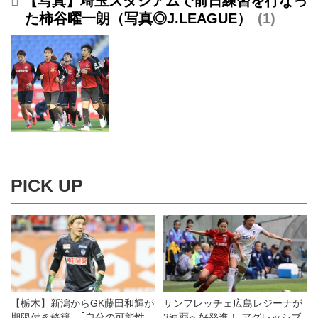
【写真】埼玉スタジアムで前日練習を行なっ
た柿谷曜一朗（写真◎J.LEAGUE）
1
PICK UP
【栃木】新潟からGK藤田和輝が
サンフレッチェ広島レジーナが
期限付き移籍。｢自分の可能性
3連覇へ好発進！ アグレッシブ