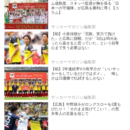
ム成熟度。スキッベ監督が胸を張る「日
本一の守備陣」が広島を勝利に導く【コ
ラム】
サッカーマガジン編集部
【柏】小泉佳穂が「完敗。実力で負け
た」と広島に脱帽。だが「3点は45分あ
ったら返せると思っていた」という自尊
心まで失う必要はない
サッカーマガジン編集部
【柏】2年連続準V小島亨介が「いいサッ
カーをしているだけではダメ」。 悔し
さはJ1優勝で払拭するしかない
サッカーマガジン編集部
【広島】中野就斗がロングスローを2度も
ぴたり！「そのまま投げてこい！」の荒
木隼人の言葉を信じて