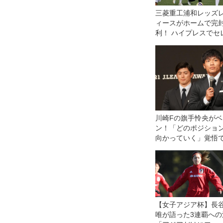
三菱重工浦和レッズ
ィースがホームで完
利！ ハイプレスでセ
ソ大阪ヤンマーレデ
スを攻守に圧倒◎WE
グ第11節
川崎Fの旗手怜央が
ン！「どのポジショ
向かっていく」覚悟
賞【インタビュー】
【女子アジア杯】長
唯が語った3連覇への