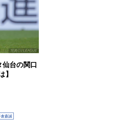
写真◎J.LEAGUE
タ仙台の関口
は】
手倉森誠