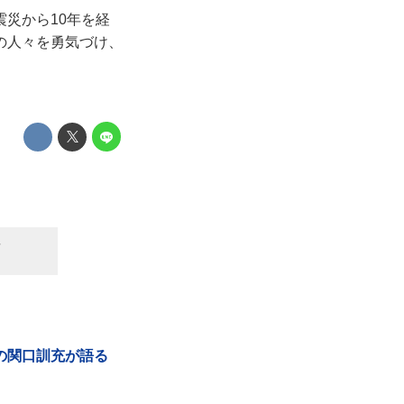
災から10年を経
の人々を勇気づけ、
真
の関口訓充が語る