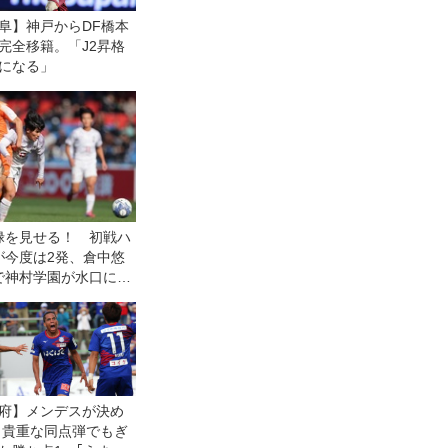
阜】神戸からDF橋本
完全移籍。「J2昇格
になる」
禄を見せる！ 初戦ハ
が今度は2発、倉中悠
で神村学園が水口に４
戦】
府】メンデスが決め
 貴重な同点弾でもぎ