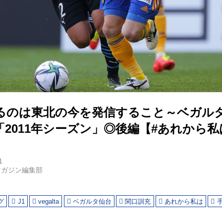
るのは東北の今を発信すること～ベガル
2011年シーズン」◎後編【#あれから私
1
マガジン編集部
グ
J1
vegalta
ベガルタ仙台
関口訓充
あれから私は