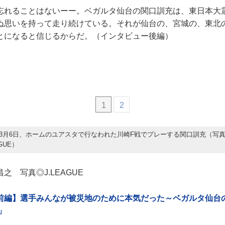
忘れることはないーー。ベガルタ仙台の関口訓充は、東日本大震
ぬ思いを持って走り続けている。それが仙台の、宮城の、東北
とになると信じるからだ。（インタビュー後編）
1
2
3月6日、ホームのユアスタで行なわれた川崎F戦でプレーする関口訓充（写
GUE）
之 写真◎J.LEAGUE
前編】選手みんなが被災地のために本気だった～ベガルタ仙台
」