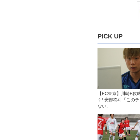
PICK UP
【FC東京】川崎F攻
ぐ! 安部柊斗「この
ない」