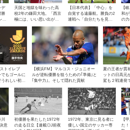
レデ
天国と地獄を味わった高
【日本代表】「中心」を
【岐
封勝
校2年の鎌田大地。「西京
自覚する遠藤航。勝負の2
和が
レッ
極には、いい思い出がま
連戦へ「自分たちを見せ
の力
ィー
ったくありません」【エ
て勝つ」
リー
ピソード2】
ベストイレブ
【横浜FM】マルコス・ジュニオー
夏の王者が貫
ンでもゴールに
ルが逆転優勝を狙うための｢準備｣と
ットの日高元
でうれしい初受
｢集中力｣。そして隠れた貢献
駕も２戦連発
−０快勝【3回
谷川
初優勝を果たした1972年
1972年、東京に見る者に
【甲
決意
の走る日立【連載◎J前夜
優しい国立のサッカー専
た！