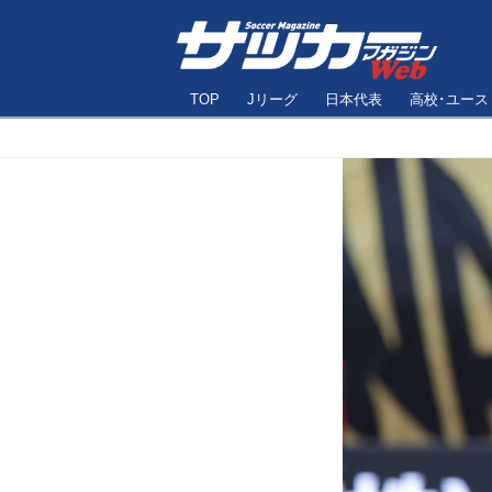
TOP
Jリーグ
日本代表
高校･ユース