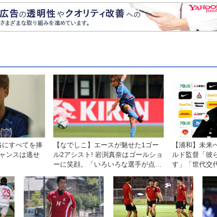
略にすべてを捧
【なでしこ】エースが魅せた1ゴー
【浦和】未来
チャンスは逃せ
ル2アシスト! 岩渕真奈はゴールショ
ルド監督「彼
ーに笑顔。「いろいろな選手が点を
す」「世代交
取ってうれしい」
ない」