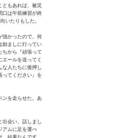
こともあれば、被災
関口は午前練習が終
出向いたりもした。
が強かったので、何
は励ましに行ってい
たちから『頑張って
にエールを送ってく
んな人たちに後押し
張ってください』を
ペンを走らせた。あ
と出会い、話しまし
ジアムに足を運べ
は、結果なんです。