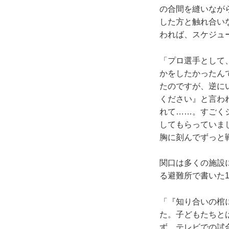
の合間を縫いなが
した方と触れ合い
われば、スケジュ
「プロ選手として
かをしたかったん
たのですが、逆に
ください』と言わ
れて……。すごく
してもらっていま
胸に刻んでずっと
関口は多くの施設
る避難所で書いた
「『知り合いの棺
た。子どもたちと
ず、テレビでの試