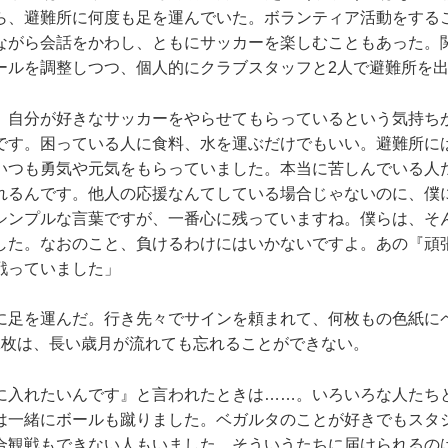
ら、避難所に何度も足を運んでいた。ボランティア活動をする
ながら会話をかわし、ともにサッカーを楽しむこともあった。
ールを調整しつつ、個人的にクラブスタッフと2人で避難所を
、自分が好きなサッカーをやらせてもらっているという気持ち
です。困っている人に食料、水を運ぶだけでもいい。避難所に
いつも勇気や元気をもらっていました。本当に苦しんでいる人
れるんです。他人の応援なんてしている場合じゃないのに、僕
シンプルな言葉ですが、一番心に残っていますね。僕らは、そ
した。なおのこと、負けるわけにはいかないですよ。あの『頑
戦っていました」
に足を運んだ。行き先々でサインを頼まれて、何枚もの色紙に
1枚は、長い歳月が流れても忘れることができない。
に入れたいんです』と言われたときは……。いろいろな人たち
は一緒にボールも蹴りました。ベガルタのことが好きでもスタ
合観戦もできない人もいました。そういうたちに届けられるの