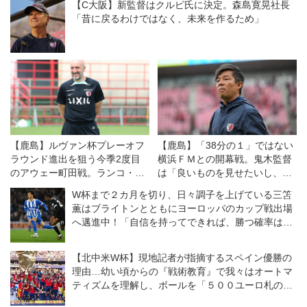
【C大阪】新監督はクルピ氏に決定。森島寛晃社長
「昔に戻るわけではなく、未来を作るため」
【鹿島】ルヴァン杯プレーオフ
【鹿島】「38分の１」ではない
ラウンド進出を狙う今季2度目
横浜ＦＭとの開幕戦。鬼木監督
のアウェー町田戦。ランコ・ポ
は「良いものを見せたいし、決
ポヴィッチ監督「いい準備がで
勝戦のつもりで戦う」
W杯まで２カ月を切り、日々調子を上げている三笘
きている」
薫はブライトンとともにヨーロッパのカップ戦出場
へ邁進中！「自信を持ってできれば、勝つ確率は高
い」【海外】
【北中米W杯】現地記者が指摘するスペイン優勝の
理由…幼い頃からの『戦術教育』で我々はオートマ
ティズムを理解し、ボールを「５００ユーロ札のよ
うに」扱う