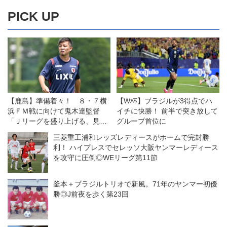
PICK UP
【鹿島】準備着々！ ８・７横
【W杯】ブラジルが3得点でハ
浜ＦＭ戦に向けて鬼木達監督
イチに快勝！ 前半で突き放して
「Ｊリーグを盛り上げる、見て
グループ首位に
いる人に喜んでもらえるゲーム
三菱重工浦和レッズレディースがホームで完封勝
をしたい」
利！ ハイプレスでセレッソ大阪ヤンマーレディース
を攻守に圧倒◎WEリーグ第11節
釜本＋ブラジルトリオで新風。71年のヤンマー初優
勝◎J前夜を歩く第23回