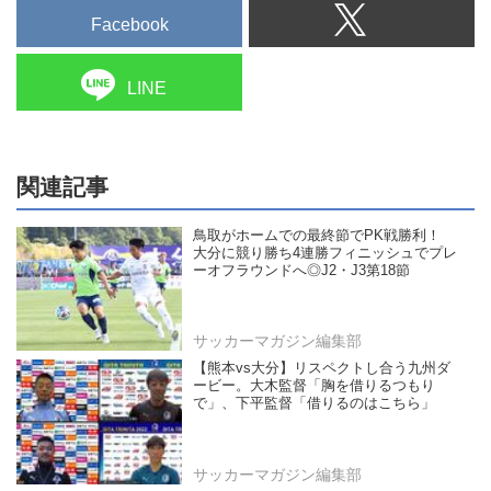
Facebook
LINE
関連記事
鳥取がホームでの最終節でPK戦勝利！
大分に競り勝ち4連勝フィニッシュでプレ
ーオフラウンドへ◎J2・J3第18節
サッカーマガジン編集部
【熊本vs大分】リスペクトし合う九州ダ
ービー。大木監督「胸を借りるつもり
で」、下平監督「借りるのはこちら」
サッカーマガジン編集部