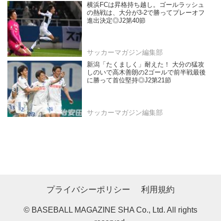
横浜FCは昇格持ち越し。ゴールラッシュ
の熱戦は、大分が3-2で勝ってプレーオフ
進出決定◎J2第40節
サッカーマガジン編集部
新潟「たくましく」耐えた！ 大分の猛攻
しのいで高木善朗の2ゴールで前半戦最後
に勝って首位堅持◎J2第21節
サッカーマガジン編集部
プライバシーポリシー
利用規約
© BASEBALL MAGAZINE SHA Co., Ltd. All rights