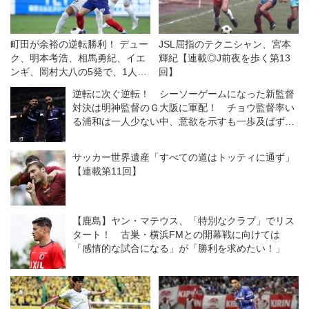
町田が余裕の逆転勝利！ デュー
JSL屈指のテクニシャン、宮本
ク、明本考浩、相馬勇紀、イエ
輝紀【連載◎J前夜を歩く第13
ンギ、岡村大八の5発で、1人少
回】
ないFC東京をひっくり返す◎J1
逆転に次ぐ逆転！ シーソーゲームになった新監督
第1節
対決は明神監督のＧ大阪に軍配！ チョウ監督率い
る浦和は一人少ない中、意欲を示すも一歩及ばず
◎J１開幕戦
サッカー世界遺産「すべての道はトッティに通ず」
【連載第11回】
【鹿島】ヤン・マテウス、「特別なクラブ」でリス
タート！ 古巣・横浜FMとの開幕戦に向けては
「感情的な試合になる」が「勝利を求めたい！」