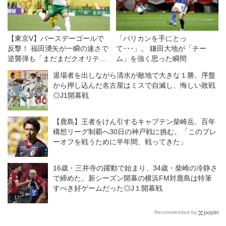
【東京V】バースデーゴールで
「バリカンを手にとっ
反撃！ 福田湧矢が一瞬の速さで
て･･･」。 鎌田大地が「チー
逆襲弾も「まだまだクオリティ
ム」を強く思った瞬間
ーを…」
退場者を出しながら清水が敵地で大きな１勝。序盤
から押し込んだ名古屋はミスで自滅し、悔しい敗戦
◎J1開幕戦
【鹿島】王者をけん引するキャプテン柴崎岳、百年
構想リーグ制覇へ30日の神戸戦に挑む。「このプレ
ーオフを戦うために半年間、戦ってきた」
16歳・三井寺の躍動で始まり、34歳・柴崎の冷静さ
で締めた。新シーズン開幕の横浜FM対鹿島は特筆
すべき好ゲームだった◎J１開幕戦
Recommended by