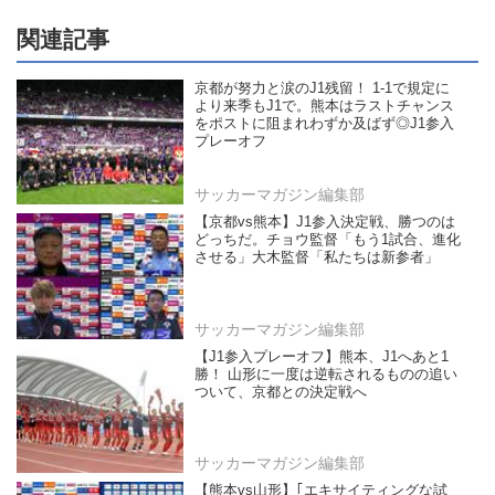
関連記事
京都が努力と涙のJ1残留！ 1-1で規定に
より来季もJ1で。熊本はラストチャンス
をポストに阻まれわずか及ばず◎J1参入
プレーオフ
サッカーマガジン編集部
【京都vs熊本】J1参入決定戦、勝つのは
どっちだ。チョウ監督「もう1試合、進化
させる」大木監督「私たちは新参者」
サッカーマガジン編集部
【J1参入プレーオフ】熊本、J1へあと1
勝！ 山形に一度は逆転されるものの追い
ついて、京都との決定戦へ
サッカーマガジン編集部
【熊本vs山形】｢エキサイティングな試