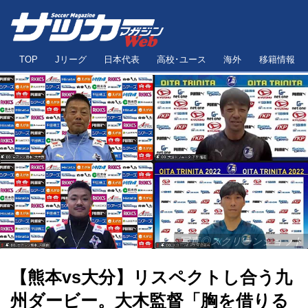
TOP
Jリーグ
日本代表
高校･ユース
海外
移籍情報
写真◎スクリーンショット
【熊本vs大分】リスペクトし合う九
州ダービー。大木監督「胸を借りる