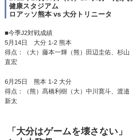
健康スタジアム
ロアッソ熊本 vs 大分トリニータ
■今季J2対戦成績
5月14日 大分 1-2 熊本
得点：（大）藤本一輝（熊）田辺圭佑、杉山
直宏
6月25日 熊本 1-2 大分
得点：（熊）髙橋利樹（大）中川寛斗、渡邉
新太
「大分はゲームを壊さない」