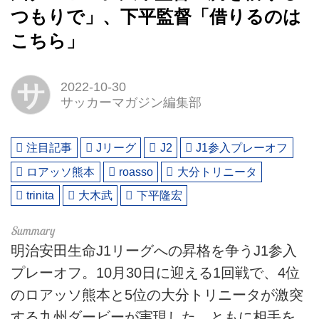
つもりで」、下平監督「借りるのは
こちら」
サ
2022-10-30
サッカーマガジン編集部
注目記事
Jリーグ
J2
J1参入プレーオフ
ロアッソ熊本
roasso
大分トリニータ
trinita
大木武
下平隆宏
明治安田生命J1リーグへの昇格を争うJ1参入
プレーオフ。10月30日に迎える1回戦で、4位
のロアッソ熊本と5位の大分トリニータが激突
する九州ダービーが実現した。ともに相手を