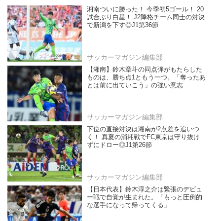
湘南ついに勝った！ 今季初5ゴール！ 20
試合ぶり白星！ J2降格チーム同士の対決
で新潟を下す◎J1第36節
サッカーマガジン編集部
【湘南】鈴木章斗の同点弾がもたらした
ものは、勝ち点1ともう一つ。「奪ったあ
とは前に出ていこう」の強い意志
サッカーマガジン編集部
下位の直接対決は湘南が2点差を追いつ
く！ 真夏の消耗戦でFC東京は守り抜け
ずにドロー◎J1第26節
サッカーマガジン編集部
【日本代表】鈴木淳之介は緊張のデビュ
ー戦で自覚が生まれた。「もっと圧倒的
な選手になって帰ってくる」