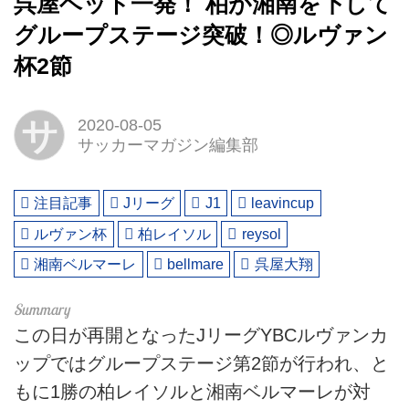
呉屋ヘッド一発！ 柏が湘南を下して
グループステージ突破！◎ルヴァン
杯2節
サ
2020-08-05
サッカーマガジン編集部
注目記事
Jリーグ
J1
leavincup
ルヴァン杯
柏レイソル
reysol
湘南ベルマーレ
bellmare
呉屋大翔
この日が再開となったJリーグYBCルヴァンカ
ップではグループステージ第2節が行われ、と
もに1勝の柏レイソルと湘南ベルマーレが対