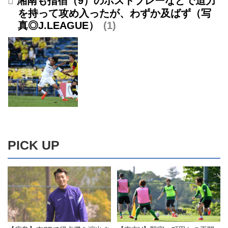
湘南も指宿（9）のポストプレーなどで迫力
を持って攻め入ったが、わずか及ばず（写
真◎J.LEAGUE）
1
PICK UP