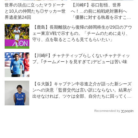
世界の頂点に立ったマラドーナ
【川崎F】谷口彰悟、世界
と10人の仲間たち◎サッカー世
へ！…の前に柏戦絶対勝利へ
界遺産第24回
「優勝に対する執着を示すこと
のできるようなスタートを」
【鹿島】長期離脱から復帰の師岡柊生が29日のアウ
ェー東京V戦で示すもの。「チームのために走り、
守り、点を取るところも見てもらいたい」
【川崎F】チャナティップらしくないチャナティッ
プ。｢チームメートを見すぎて｣デビューは苦い味
【Ｇ大阪】キャプテン中谷進之介が語った新シーズ
ンへの決意「監督交代は言い訳にならない。結果が
出せなければ、ツケは全部、自分たちに回ってく
る」
Recommended by