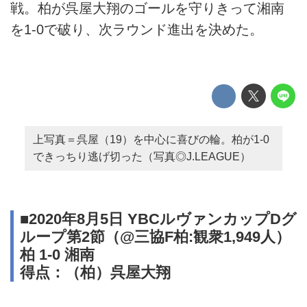
戦。柏が呉屋大翔のゴールを守りきって湘南
を1-0で破り、次ラウンド進出を決めた。
上写真＝呉屋（19）を中心に喜びの輪。柏が1-0
できっちり逃げ切った（写真◎J.LEAGUE）
■2020年8月5日 YBCルヴァンカップDグ
ループ第2節（@三協F柏:観衆1,949人）
柏 1-0 湘南
得点：（柏）呉屋大翔