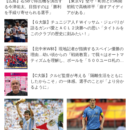
【広島】右SBで得点機を演出す
【東京V】堅守・町田との再開
る今津佑太、目指すのは「勝利
初戦で高橋祥平「崩すアイディ
を手繰り寄せられる選手」
アがある」
【Ｇ大阪】チュニジア人ＦＷイッサム・ジェバリが
語るガンバ愛とＡＣＬ２決勝への思い「タイトルを
このクラブの歴史に刻みたい！」
【北中米W杯】現地記者が指摘するスペイン優勝の
理由…幼い頃からの『戦術教育』で我々はオートマ
ティズムを理解し、ボールを「５００ユーロ札のよ
うに」扱う
【C大阪】クルピ監督が考える「隔離生活をともに
したからこそ」の一体感。選手のことが「より分か
るように」